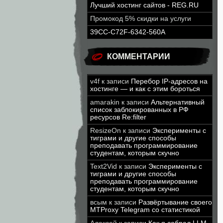
Лучший хостинг сайтов - REG.RU
Промокод 5% скидки на услуги
39CC-C72F-6342-560A
КОММЕНТАРИИ
v4f
к записи
Перебор IP-адресов на
хостинге — и как с этим бороться
amarakin
к записи
Альтернативный
список заблокированных в РФ
ресурсов Re:filter
ResizeOn
к записи
Эксперименты с
тиграми и другие способы
преподавать программирование
студентам, которым скучно
Text2Vid
к записи
Эксперименты с
тиграми и другие способы
преподавать программирование
студентам, которым скучно
всым
к записи
Развёртывание своего
MTProxy Telegram со статистикой