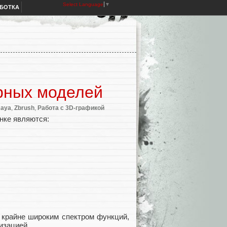
Select Language
▼
АБОТКА
рных моделей
aya
,
Zbrush
,
Работа с 3D-графикой
нке являются:
 крайне широким спектром функций,
изацией.