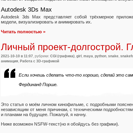
Autodesk 3Ds Max
Autodesk 3ds Max представляет собой трёхмерное приложе
модели, визуализировать и анимировать их.
Читать полностью »
Личный проект-долгострой. Г
2021-10-10
в 11:07
, рубрики:
CGI (графика)
,
girl
,
maya
,
python
,
snake
,
snakef
анимация
,
Работа с 3D-графикой
Если хочешь сделать что-то хорошо, сделай это сам
Фердинанд Порше.
Это статья о моём личном кинофильме, с подробными пояснен
независящим от меня причинам, с техническими подробностям
и планами на будущее. Пожалуй, я начну.
Ниже возможен NSFW-текст(но я обойдусь без графики).