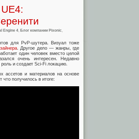
 UE4:
Серенити
l Engine 4
,
Блог компании Pixonic
,
нтов для PvP-шутера. Визуал тоже
изайнера
. Другое дело — жанры, где
работает один человек вместо целой
азался очень интересен. Недавно
 роль и создает Sci-Fi локацию.
х ассетов и материалов на основе
 что получилось в итоге: