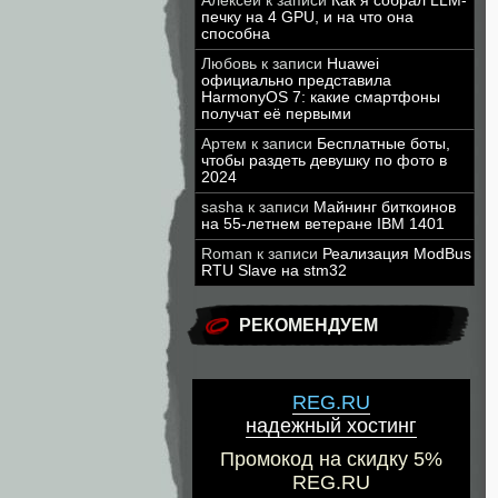
Алексей
к записи
Как я собрал LLM-
печку на 4 GPU, и на что она
способна
Любовь
к записи
Huawei
официально представила
HarmonyOS 7: какие смартфоны
получат её первыми
Артем
к записи
Бесплатные боты,
чтобы раздеть девушку по фото в
2024
sasha
к записи
Майнинг биткоинов
на 55-летнем ветеране IBM 1401
Roman
к записи
Реализация ModBus
RTU Slave на stm32
РЕКОМЕНДУЕМ
REG.RU
надежный хостинг
Промокод на скидку 5%
REG.RU