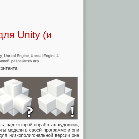
ля Unity (и
ty
,
Unreal Engine
,
Unreal Engine 4
,
фикой
,
разработка игр
контента.
ь, над которой поработал художник,
оты модели в своей программе и они
для низкополигональной версии она