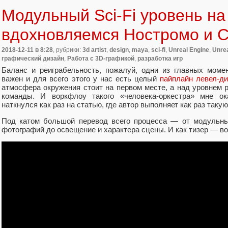
Модульный Sci-Fi уровень на
вдохновляемся Ностромо и 
2018-12-11
в 8:28
, рубрики:
3d artist
,
design
,
maya
,
sci-fi
,
Unreal Engine
,
Unrea
графический дизайн
,
Работа с 3D-графикой
,
разработка игр
Баланс и реиграбельность, пожалуй, одни из главных моме
важен и для всего этого у нас есть целый
пайплайн левел-д
атмосфера окружения стоит на первом месте, а над уровнем 
команды. И воркфлоу такого «человека-оркестра» мне ок
наткнулся как раз на статью, где автор выполняет как раз такую
Под катом большой перевод всего процесса — от модульны
фотографий до освещение и характера сцены. И как тизер — вот