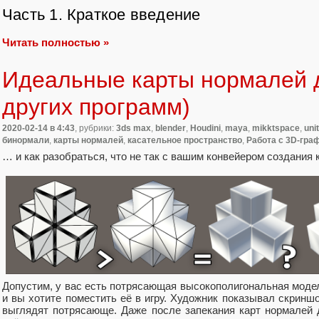
Часть 1. Краткое введение
Читать полностью »
Идеальные карты нормалей д
других программ)
2020-02-14
в 4:43
, рубрики:
3ds max
,
blender
,
Houdini
,
maya
,
mikktspace
,
uni
бинормали
,
карты нормалей
,
касательное пространство
,
Работа с 3D-гра
… и как разобраться, что не так с вашим конвейером создания 
Допустим, у вас есть потрясающая высокополигональная модел
и вы хотите поместить её в игру. Художник показывал скринш
выглядят потрясающе. Даже после запекания карт нормалей 