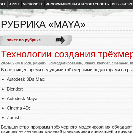
GLE
APPLE
MICROSOFT
ИНФОРМАЦИОННАЯ БЕЗОПАСНОСТЬ
ВЕБ – РАЗР
РУБРИКА «MAYA»
Технологии создания трёхме
2024-09-04
в 6:28
, рубрики:
3d-моделирование
,
3dmax
,
blender
,
cinema4d
,
m
В настоящее время ведущими трёхмерными редакторами на ры
Autodesk 3Ds Max;
Blender;
Autodesk Maya;
Cinema 4D;
Zbrush.
Большинство программ трёхмерного моделирования обладают
начиная от создания моделей и заканчивая анимацией и визуал