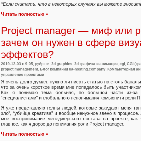
*Если считать, что в некоторых случаях вы можете вносить
Читать полностью »
Project manager — миф или 
зачем он нужен в сфере виз
эффектов?
2019-12-03
в 9:05
, рубрики:
3d graphics
,
3d графика и анимация
,
cgi
,
CGI (гр
project management
,
Блог компании ua-hosting.company
,
Компьютерная ан
управление проектами
Я очень долго думал, нужно ли писать статью на столь баналь
что за очень короткое время мне попадалось быть участником
Как я понимаю тема больная, по большой части из-за 
“специалистами” и глобального непонимания комьюнити роли П
Я уже представляю толпы людей, которые закидают меня тапк
зло”, “убийца креатива” и вообще ненужное звено в процессе…
мое воспринимание менеджерского состава на проекте, как 
главное, как я дорос до понимания роли Project manager.
Читать полностью »