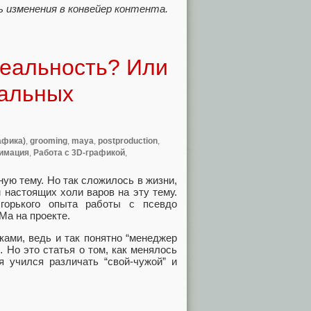
 изменения в конвейер контента.
реальность? Или
уальных
афика)
,
grooming
,
maya
,
postproduction
,
имация
,
Работа с 3D-графикой
,
ную тему. Но так сложилось в жизни,
 настоящих холи варов на эту тему.
горького опыта работы с псевдо
Ма на проекте.
ами, ведь и так понятно “менеджер
 Но это статья о том, как менялось
я учился различать “свой-чужой” и