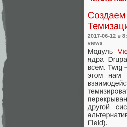
Создаем 
Темизаци
2017-06-12
в 8
views
Модуль
Vi
ядра Drupa
всем. Twig 
этом нам 
взаимодей
темизиров
перекрыва
другой си
альтернатив
Field).