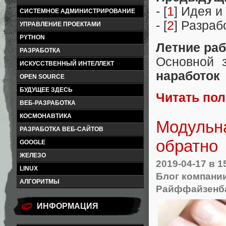
- [
1
] Идея и
СИСТЕМНОЕ АДМИНИСТРИРОВАНИЕ
- [
2
] Разраб
УПРАВЛЕНИЕ ПРОЕКТАМИ
PYTHON
Летние раб
РАЗРАБОТКА
Основной 
ИСКУССТВЕННЫЙ ИНТЕЛЛЕКТ
наработок
OPEN SOURCE
БУДУЩЕЕ ЗДЕСЬ
Читать по
ВЕБ-РАЗРАБОТКА
КОСМОНАВТИКА
Модульна
РАЗРАБОТКА ВЕБ-САЙТОВ
обратно
GOOGLE
ЖЕЛЕЗО
2019-04-17
в 1
LINUX
Блог компани
АЛГОРИТМЫ
Райффайзенб
ИНФОРМАЦИЯ