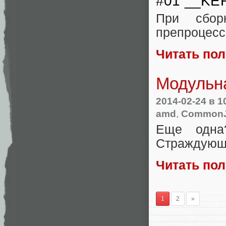
#01 __K
При сбор
препроцес
Читать по
Модульн
2014-02-24
в 1
amd
,
Common
Еще одн
Страждующи
Читать по
1
2
»