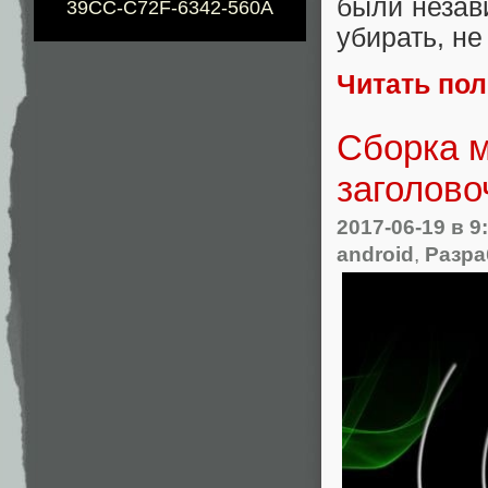
были незав
39CC-C72F-6342-560A
убирать, не
Читать по
Сборка м
заголов
2017-06-19
в 9
android
,
Разра