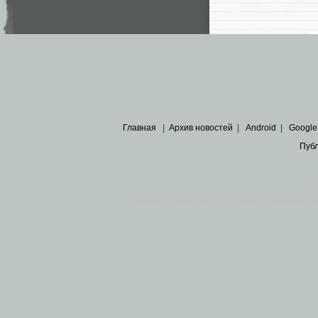
Главная
|
Архив новостей
|
Android
|
Google
Пуб
Все пра
Основными материалами сайта являются
архивные ко