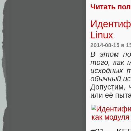
Читать по
Идентифи
Linux
2014-08-15
в 1
В этом по
того, как 
исходных т
обычный ис
Допустим, 
или её пыт