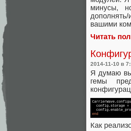
минусы, н
дополнять
вашими ком
Читать по
Конфигу
2014-11-10
в 7
Я думаю вы
гемы пре
конфигураци
CarrierWave.configu
  config.storage = 
  config.enable_pro
end
Как реализо