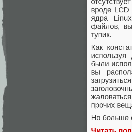
отсутствуе
вроде LCD 
ядра Linu
файлов, вы
тупик.
Как конста
используя 
были испол
вы распол
загрузитьс
заголовочн
жаловатьс
прочих вещ
Но больше 
Читать по