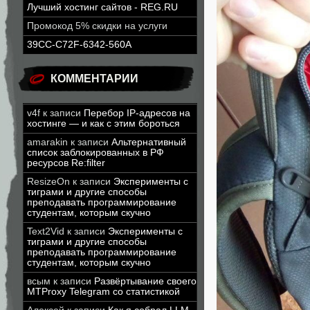
Лучший хостинг сайтов - REG.RU
Промокод 5% скидки на услуги
39CC-C72F-6342-560A
КОММЕНТАРИИ
v4f
к записи
Перебор IP-адресов на
хостинге — и как с этим бороться
amarakin
к записи
Альтернативный
список заблокированных в РФ
ресурсов Re:filter
ResizeOn
к записи
Эксперименты с
тиграми и другие способы
преподавать программирование
студентам, которым скучно
Text2Vid
к записи
Эксперименты с
тиграми и другие способы
преподавать программирование
студентам, которым скучно
всым
к записи
Развёртывание своего
MTProxy Telegram со статистикой