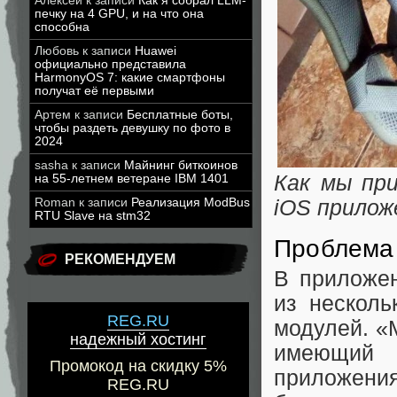
Алексей
к записи
Как я собрал LLM-
печку на 4 GPU, и на что она
способна
Любовь
к записи
Huawei
официально представила
HarmonyOS 7: какие смартфоны
получат её первыми
Артем
к записи
Бесплатные боты,
чтобы раздеть девушку по фото в
2024
sasha
к записи
Майнинг биткоинов
Как мы пр
на 55-летнем ветеране IBM 1401
Roman
к записи
Реализация ModBus
iOS приложе
RTU Slave на stm32
Проблема
РЕКОМЕНДУЕМ
В приложе
из несколь
REG.RU
модулей. «
надежный хостинг
имеющий с
Промокод на скидку 5%
приложения
REG.RU