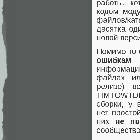
работы, ко
кодом мод
файлов/к
десятка од
новой верс
Помимо тог
ошибкам
(
информаци
файлах ил
релизе) в
TIMTOWTDI
сборки, у 
нет просто
них
не яв
сообщество