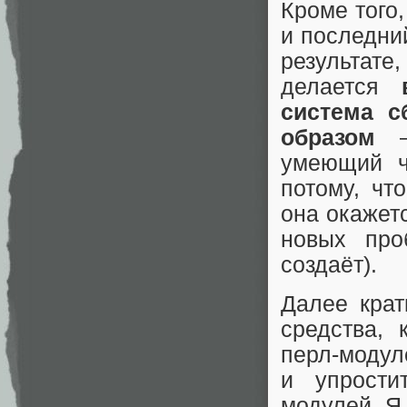
Кроме того,
и последни
результате
делается
система с
образом
— 
умеющий 
потому, чт
она окажет
новых про
создаёт).
Далее кра
средства, 
перл-модул
и упрости
модулей. Я