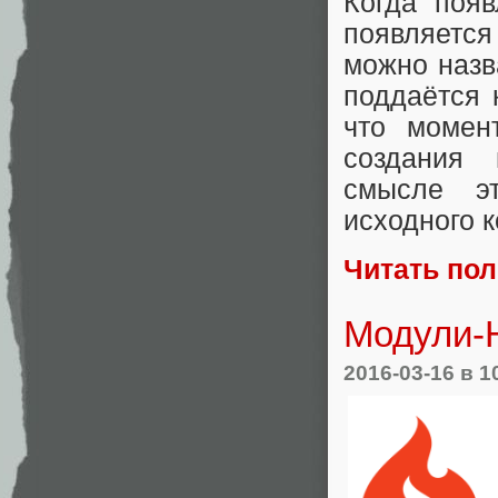
Когда появ
появляетс
можно назв
поддаётся 
что момен
создания 
смысле эт
исходного к
Читать по
Модули-H
2016-03-16
в 1