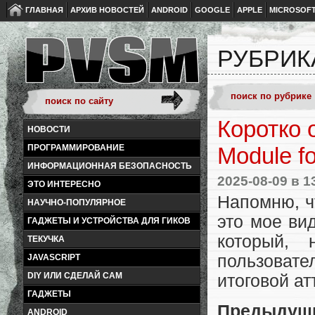
ГЛАВНАЯ
АРХИВ НОВОСТЕЙ
ANDROID
GOOGLE
APPLE
MICROSOF
РУБРИК
Коротко 
НОВОСТИ
ПРОГРАММИРОВАНИЕ
Module fo
ИНФОРМАЦИОННАЯ БЕЗОПАСНОСТЬ
2025-08-09
в 1
ЭТО ИНТЕРЕСНО
Напомню, 
НАУЧНО-ПОПУЛЯРНОЕ
это мое ви
ГАДЖЕТЫ И УСТРОЙСТВА ДЛЯ ГИКОВ
который, 
ТЕКУЧКА
пользовате
JAVASCRIPT
DIY ИЛИ СДЕЛАЙ САМ
итоговой ат
ГАДЖЕТЫ
Предыдущи
ANDROID