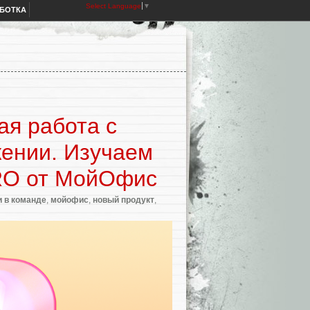
Select Language
▼
АБОТКА
ая работа с
ении. Изучаем
RO от МойОфис
 в команде
,
мойофис
,
новый продукт
,