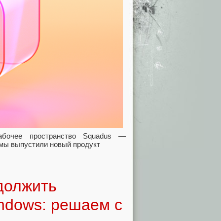
абочее пространство Squadus —
 мы выпустили новый продукт
должить
ndows: решаем с