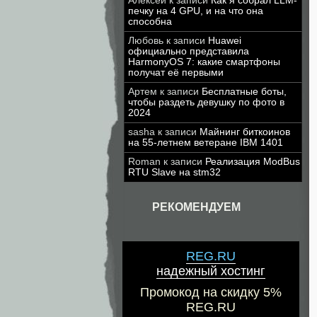
Алексей
к записи
Как я собрал LLM-
печку на 4 GPU, и на что она
способна
Любовь
к записи
Huawei
официально представила
HarmonyOS 7: какие смартфоны
получат её первыми
Артем
к записи
Бесплатные боты,
чтобы раздеть девушку по фото в
2024
sasha
к записи
Майнинг биткоинов
на 55-летнем ветеране IBM 1401
Roman
к записи
Реализация ModBus
RTU Slave на stm32
РЕКОМЕНДУЕМ
REG.RU
надежный хостинг
Промокод на скидку 5%
REG.RU