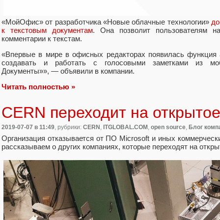
«МойОфис» от разработчика «Новые облачные технологии»
до
к текстовым документам
. Она позволит пользователям на
комментарии к текстам.
«Впервые в мире в офисных редакторах появилась функция
создавать и работать с голосовыми заметками из мо
Документы»», — объявили в компании.
Читать полностью »
CERN переходит на открыто
2019-07-07
в 11:49
, рубрики:
CERN
,
ITGLOBAL.COM
,
open source
,
Блог комп
Организация отказывается от ПО Microsoft и иных коммерчес
рассказываем о других компаниях, которые переходят на откры