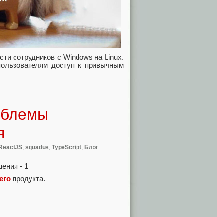
сти сотрудников с Windows на Linux.
 пользователям доступ к привычным
облемы
я
ReactJS
,
squadus
,
TypeScript
,
Блог
его
продукта.