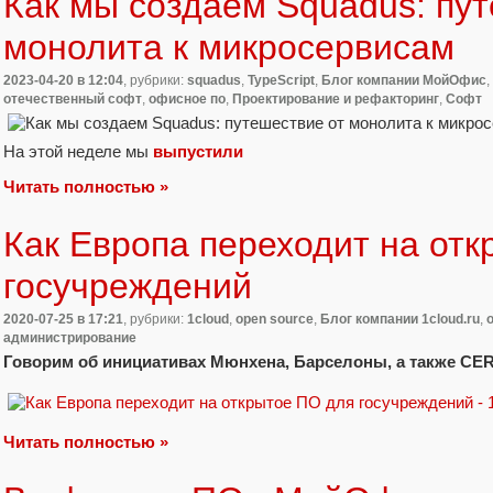
Как мы создаем Squadus: пу
монолита к микросервисам
2023-04-20
в 12:04
, рубрики:
squadus
,
TypeScript
,
Блог компании МойОфис
,
отечественный софт
,
офисное по
,
Проектирование и рефакторинг
,
Софт
На этой неделе мы
выпустили
Читать полностью »
Как Европа переходит на от
госучреждений
2020-07-25
в 17:21
, рубрики:
1cloud
,
open source
,
Блог компании 1cloud.ru
,
администрирование
Говорим об инициативах Мюнхена, Барселоны, а также CE
Читать полностью »