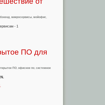
тешествие от
бэкенд
,
микросервисы
,
мойофис
,
крытое ПО для
открытое ПО
,
офисное по
,
системное
RN.