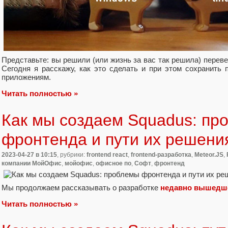
Представьте: вы решили (или жизнь за вас так решила) переве
Сегодня я расскажу, как это сделать и при этом сохранить
приложениям.
Читать полностью »
Как мы создаем Squadus: пр
фронтенда и пути их решени
2023-04-27
в 10:15
, рубрики:
frontend react
,
frontend-разработка
,
Meteor.JS
,
компании МойОфис
,
мойофис
,
офисное по
,
Софт
,
фронтенд
Мы продолжаем рассказывать о разработке
недавно вышедш
Читать полностью »