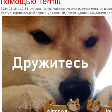
помощью Termit
2024-08-16
в 12:34
, рубрики:
termit
,
инфраструктура рабочих мест
,
ит-инфр
доступ
,
терминальный сервер
,
удалённый доступ
,
удаленный доступ для 