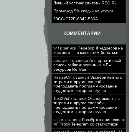
Лучший хостинг сайтов - REG.RU
Промокод 5% скидки на услуги
39CC-C72F-6342-560A
КОММЕНТАРИИ
v4f
к записи
Перебор IP-адресов на
хостинге — и как с этим бороться
amarakin
к записи
Альтернативный
список заблокированных в РФ
ресурсов Re:filter
ResizeOn
к записи
Эксперименты с
тиграми и другие способы
преподавать программирование
студентам, которым скучно
Text2Vid
к записи
Эксперименты с
тиграми и другие способы
преподавать программирование
студентам, которым скучно
всым
к записи
Развёртывание своего
MTProxy Telegram со статистикой