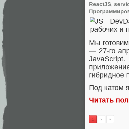
ReactJS
,
servi
Программиро
Мы готовимс
— 27-го ап
JavaScrip
приложени
гибридное 
Под катом я
Читать по
1
2
»