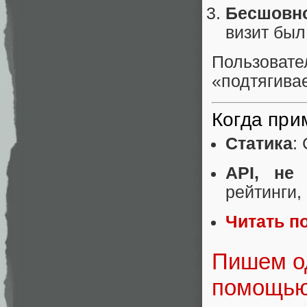
Бесшовн
визит был
Пользовате
«подтягива
Когда пр
Статика
:
API, не
рейтинги,
Читать п
Пишем о
помощью