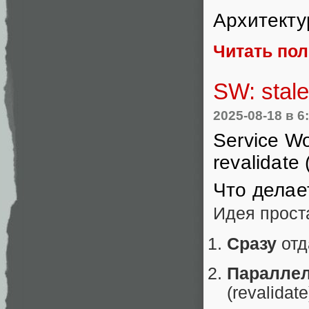
Архитекту
Читать по
SW: stale
2025-08-18
в 6
Service Wo
revalidate
Что делает
Идея прост
Сразу
отда
Паралле
(revalidate