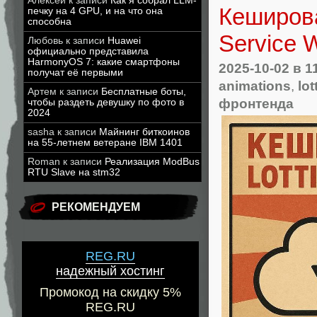
Алексей
к записи
Как я собрал LLM-
Кеширова
печку на 4 GPU, и на что она
способна
Service 
Любовь
к записи
Huawei
официально представила
HarmonyOS 7: какие смартфоны
2025-10-02
в 1
получат её первыми
animations
,
lot
Артем
к записи
Бесплатные боты,
фронтенда
чтобы раздеть девушку по фото в
2024
sasha
к записи
Майнинг биткоинов
на 55-летнем ветеране IBM 1401
Roman
к записи
Реализация ModBus
RTU Slave на stm32
РЕКОМЕНДУЕМ
REG.RU
надежный хостинг
Промокод на скидку 5%
REG.RU