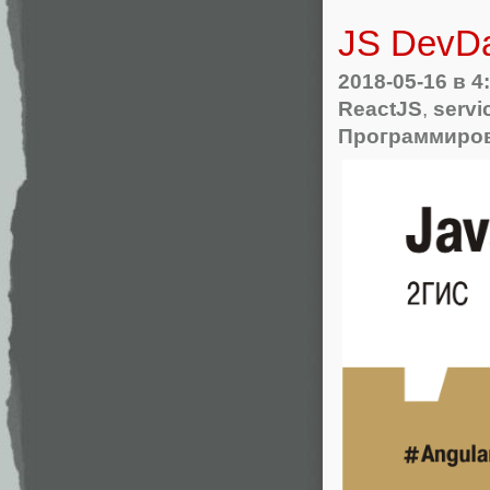
JS DevDa
2018-05-16
в 4
ReactJS
,
servi
Программиро