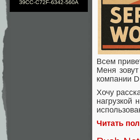
39CC-C72F-6342-560A
Всем приве
Меня зову
компании D
Хочу расск
нагрузкой 
использова
Читать по