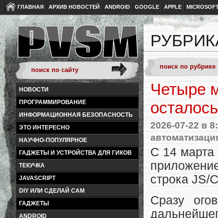
ГЛАВНАЯ
АРХИВ НОВОСТЕЙ
ANDROID
GOOGLE
APPLE
MICROSOF
РУБРИК
Четыре м
НОВОСТИ
ПРОГРАММИРОВАНИЕ
осталось
ИНФОРМАЦИОННАЯ БЕЗОПАСНОСТЬ
2026-07-22
в 8
ЭТО ИНТЕРЕСНО
автоматизаци
НАУЧНО-ПОПУЛЯРНОЕ
С 14 марта
ГАДЖЕТЫ И УСТРОЙСТВА ДЛЯ ГИКОВ
приложение
ТЕКУЧКА
строка JS/C
JAVASCRIPT
DIY ИЛИ СДЕЛАЙ САМ
Сразу ого
ГАДЖЕТЫ
дальнейше
ANDROID