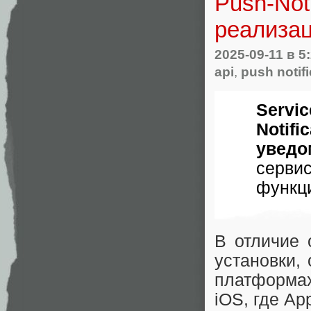
Push-Not
реализац
2025-09-11
в 5
api
,
push notif
Servi
Notif
уведо
сер
функц
В отличие 
установки,
платформа
iOS, где Ap