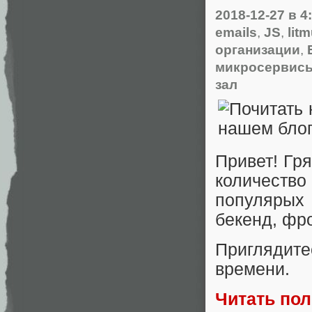
2018-12-27
в 4
emails
,
JS
,
lit
организации
,
микросервис
зал
Привет! Гря
количеств
популярых
бекенд, фр
Приглядите
времени.
Читать по