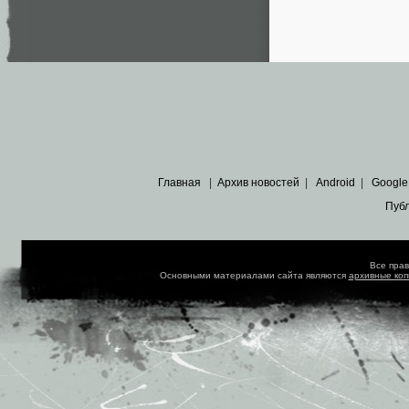
Главная
|
Архив новостей
|
Android
|
Google
Пуб
Все пра
Основными материалами сайта являются
архивные ко