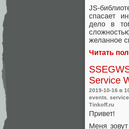
JS-библиот
спасает и
дело в то
сложность
желанное с
Читать по
SSEGWSW
Service 
2019-10-16
в 1
events
,
servic
Tinkoff.ru
Привет!
Меня зовут