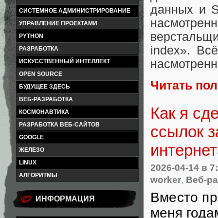
данных и S
СИСТЕМНОЕ АДМИНИСТРИРОВАНИЕ
насмотре
УПРАВЛЕНИЕ ПРОЕКТАМИ
верстальщи
PYTHON
index». Вс
РАЗРАБОТКА
насмотренн
ИСКУССТВЕННЫЙ ИНТЕЛЛЕКТ
OPEN SOURCE
Читать по
БУДУЩЕЕ ЗДЕСЬ
ВЕБ-РАЗРАБОТКА
Как я сд
КОСМОНАВТИКА
РАЗРАБОТКА ВЕБ-САЙТОВ
ссылок з
GOOGLE
интернет
ЖЕЛЕЗО
LINUX
2026-04-14
в 7
АЛГОРИТМЫ
worker
,
Веб-ра
Вместо пр
ИНФОРМАЦИЯ
меня года