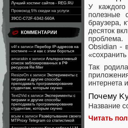
Лучший хостинг сайтов - REG.RU
У каждого
Промокод 5% скидки на услуги
полезные 
39CC-C72F-6342-560A
браузера, к
десяток вк
КОММЕНТАРИИ
проблема. 
Obsidian -
v4f
к записи
Перебор IP-адресов на
хостинге — и как с этим бороться
«сохранить 
amarakin
к записи
Альтернативный
список заблокированных в РФ
Так родила
ресурсов Re:filter
приложения
ResizeOn
к записи
Эксперименты с
тиграми и другие способы
интернета и
преподавать программирование
студентам, которым скучно
Почему Ky
Text2Vid
к записи
Эксперименты с
тиграми и другие способы
преподавать программирование
Название с
студентам, которым скучно
всым
к записи
Развёртывание своего
Читать по
MTProxy Telegram со статистикой