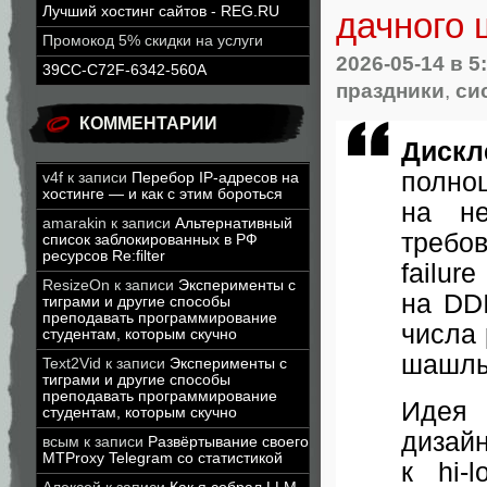
Лучший хостинг сайтов - REG.RU
дачного 
Промокод 5% скидки на услуги
2026-05-14
в 5
39CC-C72F-6342-560A
праздники
,
си
КОММЕНТАРИИ
Дискл
полно
v4f
к записи
Перебор IP-адресов на
хостинге — и как с этим бороться
на не
amarakin
к записи
Альтернативный
требо
список заблокированных в РФ
ресурсов Re:filter
failur
ResizeOn
к записи
Эксперименты с
на DDI
тиграми и другие способы
преподавать программирование
числа 
студентам, которым скучно
шашлы
Text2Vid
к записи
Эксперименты с
тиграми и другие способы
преподавать программирование
Идея 
студентам, которым скучно
дизай
всым
к записи
Развёртывание своего
MTProxy Telegram со статистикой
к hi-