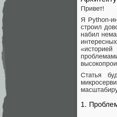
Привет!
Я Python-и
строил дов
набил нема
интересных
«историей
проблем
высокопрои
Статья бу
микросе
масштабиру
1. Проблем