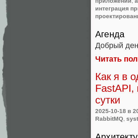
приложений
,
а
интеграция п
проектирован
Агенда
Добрый ден
Читать по
Как я в 
FastAPI,
сутки
2025-10-18
в 2
RabbitMQ
,
sys
Архитекту