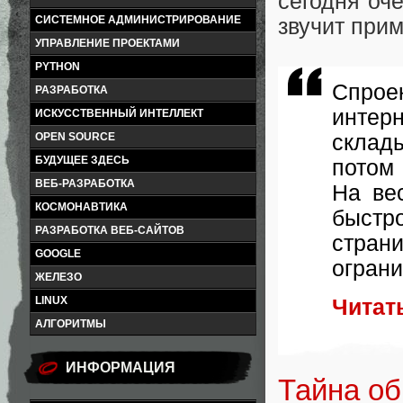
сегодня оч
СИСТЕМНОЕ АДМИНИСТРИРОВАНИЕ
звучит прим
УПРАВЛЕНИЕ ПРОЕКТАМИ
PYTHON
Спрое
РАЗРАБОТКА
интер
ИСКУССТВЕННЫЙ ИНТЕЛЛЕКТ
склад
OPEN SOURCE
БУДУЩЕЕ ЗДЕСЬ
потом
ВЕБ-РАЗРАБОТКА
На ве
КОСМОНАВТИКА
быстр
РАЗРАБОТКА ВЕБ-САЙТОВ
стран
GOOGLE
ограни
ЖЕЛЕЗО
LINUX
Читат
АЛГОРИТМЫ
ИНФОРМАЦИЯ
Тайна об