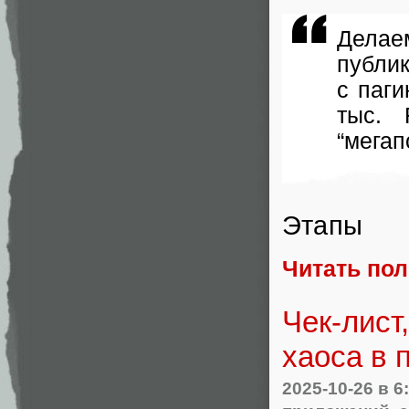
Дела
публи
с паги
тыс. 
“мегап
Этапы
Читать по
Чек-лист
хаоса в 
2025-10-26
в 6