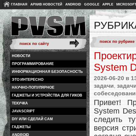
ГЛАВНАЯ
АРХИВ НОВОСТЕЙ
ANDROID
GOOGLE
APPLE
MICROSOF
РУБРИК
Проектир
НОВОСТИ
ПРОГРАММИРОВАНИЕ
System D
ИНФОРМАЦИОННАЯ БЕЗОПАСНОСТЬ
2026-06-20
в 1
ЭТО ИНТЕРЕСНО
задачи
,
задач
НАУЧНО-ПОПУЛЯРНОЕ
собеседовани
ГАДЖЕТЫ И УСТРОЙСТВА ДЛЯ ГИКОВ
Привет! П
ТЕКУЧКА
System Des
JAVASCRIPT
следить т
DIY ИЛИ СДЕЛАЙ САМ
версия стр
ГАДЖЕТЫ
ANDROID