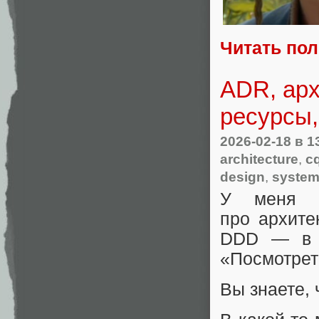
Читать по
ADR, арх
ресурсы,
2026-02-18
в 1
architecture
,
c
design
,
system
У меня б
про архите
DDD — в 
«Посмотрет
Вы знаете,