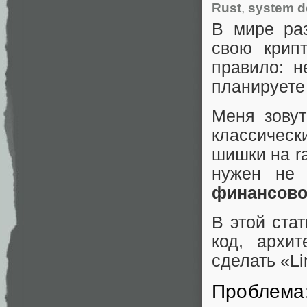
Rust
,
system d
В мире раз
свою крип
правило: н
планируете
Меня зовут
классичес
шишки на ra
нужен не 
финансово
В этой ста
код, архи
сделать «L
Проблема