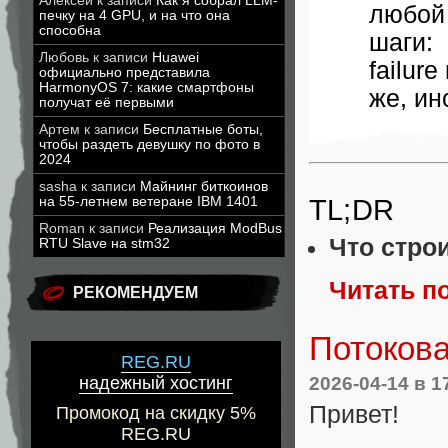
Алексей
к записи
Как я собрал LLM-
любой
печку на 4 GPU, и на что она
способна
шаги:
Любовь
к записи
Huawei
failur
официально представила
HarmonyOS 7: какие смартфоны
же, ин
получат её первыми
Артем
к записи
Бесплатные боты,
чтобы раздеть девушку по фото в
2024
sasha
к записи
Майнинг биткоинов
на 55-летнем ветеране IBM 1401
TL;DR
Roman
к записи
Реализация ModBus
Что стро
RTU Slave на stm32
Читать п
РЕКОМЕНДУЕМ
Потокова
REG.RU
2026-04-14
в 1
надежный хостинг
Привет!
Промокод на скидку 5%
REG.RU