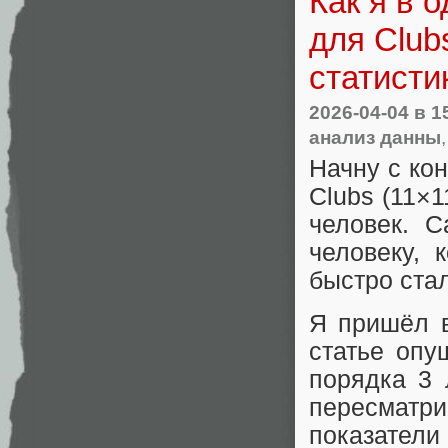
Как я в 
для Club
статисти
2026-04-04
в 1
анализ данны
Начну с кон
Clubs (11×
человек. 
человеку, 
быстро стал
Я пришёл в
статье опу
порядка 3 
пересматр
показатели