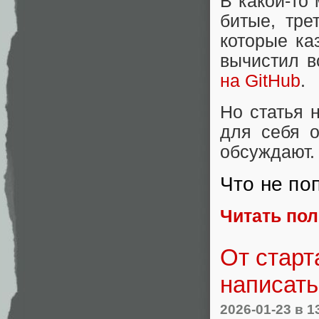
В какой‑то
битые, тре
которые ка
вычистил в
на GitHub
.
Но статья 
для себя о
обсуждают.
Что не по
Читать по
От старт
написать
2026-01-23
в 1