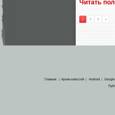
Читать по
1
2
3
»
Главная
|
Архив новостей
|
Android
|
Google
Пуб
Все пра
Основными материалами сайта являются
архивные ко