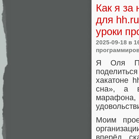
Как я за
для hh.r
уроки пр
2025-09-18
в 1
программиро
Я Оля Пл
поделитьс
хакатоне h
сна», а
марафона, г
удовольств
Моим прое
организац
вперёд, ск