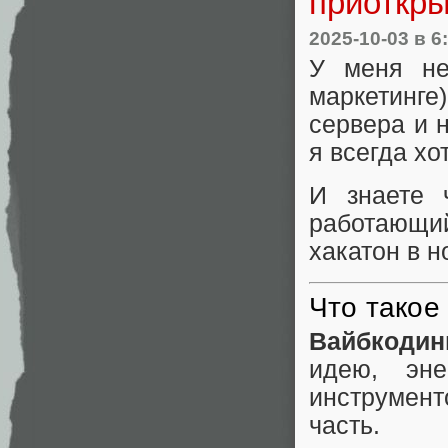
приоткры
2025-10-03
в 6
У меня не
маркетинге
сервера и 
я всегда хо
И знаете
работающий
хакатон в 
Что такое
Вайбкодин
идею, эн
инструмент
часть.