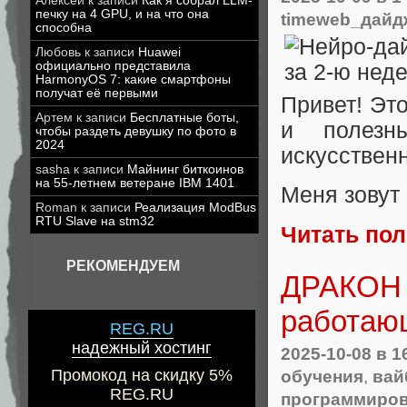
Алексей
к записи
Как я собрал LLM-
печку на 4 GPU, и на что она
timeweb_дайд
способна
Любовь
к записи
Huawei
официально представила
HarmonyOS 7: какие смартфоны
получат её первыми
Привет! Эт
Артем
к записи
Бесплатные боты,
и полезн
чтобы раздеть девушку по фото в
2024
искусственн
sasha
к записи
Майнинг биткоинов
на 55-летнем ветеране IBM 1401
Меня зовут
Roman
к записи
Реализация ModBus
RTU Slave на stm32
Читать по
РЕКОМЕНДУЕМ
ДРАКОН +
работаю
REG.RU
надежный хостинг
2025-10-08
в 1
обучения
,
вай
Промокод на скидку 5%
REG.RU
программиров