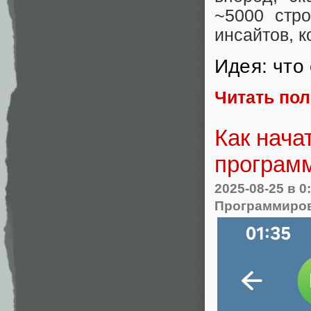
~5000 стр
инсайтов, к
Идея: что
Читать по
Как нача
програм
2025-08-25
в 0
Программиро