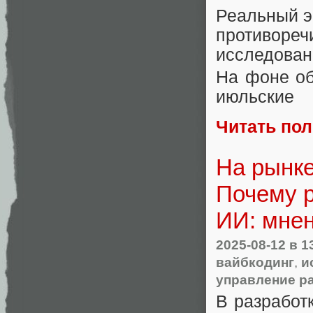
Реальный э
противореч
исследова
На фоне об
июльские
Читать по
На рынке
Почему р
ИИ: мне
2025-08-12
в 1
вайбкодинг
,
и
управление р
В разработ