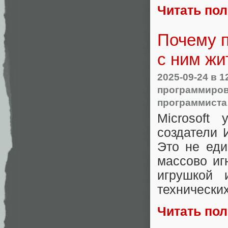
Читать по
Почему п
с ним жи
2025-09-24
в 1
программиро
программиста
Microsoft
создатели 
Это не еди
массово иг
игрушкой 
технических
Читать по