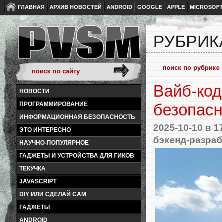
ГЛАВНАЯ
АРХИВ НОВОСТЕЙ
ANDROID
GOOGLE
APPLE
MICROSOF
РУБРИКА
Вайб-код
НОВОСТИ
ПРОГРАММИРОВАНИЕ
безопасн
ИНФОРМАЦИОННАЯ БЕЗОПАСНОСТЬ
2025-10-10
в 1
ЭТО ИНТЕРЕСНО
бэкенд-разра
НАУЧНО-ПОПУЛЯРНОЕ
ГАДЖЕТЫ И УСТРОЙСТВА ДЛЯ ГИКОВ
ТЕКУЧКА
JAVASCRIPT
DIY ИЛИ СДЕЛАЙ САМ
ГАДЖЕТЫ
ANDROID