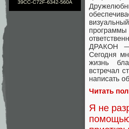
39CC-C72F-6342-560A
Дружелюбн
обеспечи
визуальны
программы 
ответствен
ДРАКОН — 
Сегодня мн
жизнь бла
встречал с
написать об
Читать по
Я не раз
помощью 