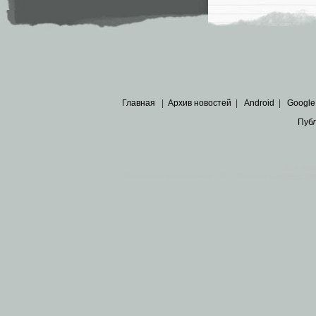
Главная
|
Архив новостей
|
Android
|
Google
Пуб
Все пра
Основными материалами сайта являются
архивные ко