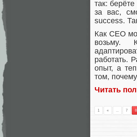
так: берёте
за вас, см
success. Т
Как CEO мог
возьму. 
адаптирова
работать. 
опыт, а те
том, почем
Читать по
1
«
...
7
8