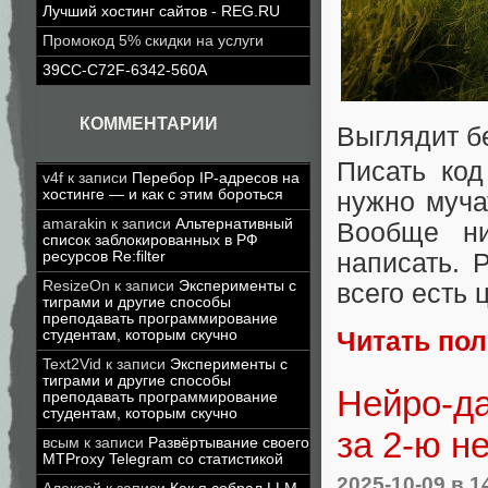
Лучший хостинг сайтов - REG.RU
Промокод 5% скидки на услуги
39CC-C72F-6342-560A
КОММЕНТАРИИ
Выглядит б
Писать код
v4f
к записи
Перебор IP-адресов на
хостинге — и как с этим бороться
нужно муча
amarakin
к записи
Альтернативный
Вообще ни
список заблокированных в РФ
ресурсов Re:filter
написать. 
ResizeOn
к записи
Эксперименты с
всего есть 
тиграми и другие способы
преподавать программирование
Читать по
студентам, которым скучно
Text2Vid
к записи
Эксперименты с
тиграми и другие способы
Нейро-да
преподавать программирование
студентам, которым скучно
за 2-ю н
всым
к записи
Развёртывание своего
MTProxy Telegram со статистикой
2025-10-09
в 1