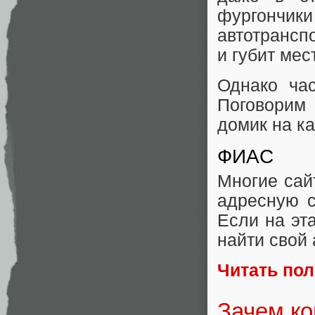
фургончики
автотранспо
и губит мес
Однако час
Поговорим
домик на ка
ФИАС
Многие са
адресную с
Если на эт
найти свой 
Читать по
Зачем ко