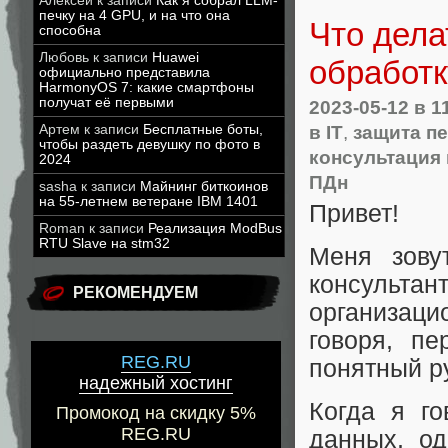
Алексей
к записи
Как я собрал LLM-
печку на 4 GPU, и на что она
Что дела
способна
Любовь
к записи
Huawei
обработ
официально представила
HarmonyOS 7: какие смартфоны
получат её первыми
2023-05-12
в 1
в IT
,
защита п
Артем
к записи
Бесплатные боты,
чтобы раздеть девушку по фото в
консультация
2024
ПДн
sasha
к записи
Майнинг биткоинов
на 55-летнем ветеране IBM 1401
Привет!
Roman
к записи
Реализация ModBus
RTU Slave на stm32
Меня зову
консульт
РЕКОМЕНДУЕМ
организац
говоря, п
REG.RU
понятный ру
надежный хостинг
Когда я г
Промокод на скидку 5%
REG.RU
данных, од