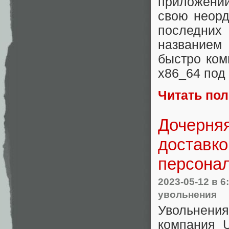
приложений
свою неорд
последни
название
быстро ком
x86_64 под
Читать по
Дочерня
доставко
персона
2023-05-12
в 6
увольнения
Увольнения
компания U