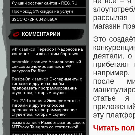
не всё – я
Лучший хостинг сайтов - REG.RU
злоупотреб
Промокод 5% скидки на услуги
рассылая 
39CC-C72F-6342-560A
магазин пр
КОММЕНТАРИИ
Это создаё
конкуренци
v4f
к записи
Перебор IP-адресов на
хостинге — и как с этим бороться
деятели, о
amarakin
к записи
Альтернативный
прибегают 
список заблокированных в РФ
например,
ресурсов Re:filter
ResizeOn
к записи
Эксперименты с
после ми
тиграми и другие способы
манипулиро
преподавать программирование
студентам, которым скучно
статье я
Text2Vid
к записи
Эксперименты с
приложений
тиграми и другие способы
преподавать программирование
эту платфо
студентам, которым скучно
всым
к записи
Развёртывание своего
Читать по
MTProxy Telegram со статистикой