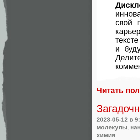
Дискл
иннова
свой 
карье
тексте
и буд
Дели
комме
Читать по
Загадоч
2023-05-12
в 9
молекулы
,
на
химия