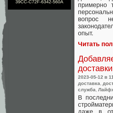
39CC-C72F-6342-560A
примерно т
персональ
вопрос н
законодате
опыт.
Читать по
Добавляе
доставки
2023-05-12
в 1
доставка
,
дос
служба
,
Лайфх
В последни
стройматер
даже в от