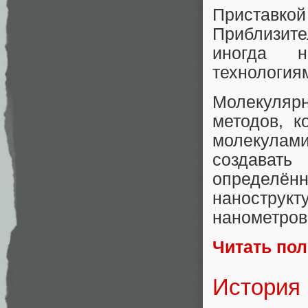
Приставкой
Приблизите
иногда н
технология
Молекулярн
методов, к
молекулам
создавать
определён
нанострук
нанометров
Читать по
История 