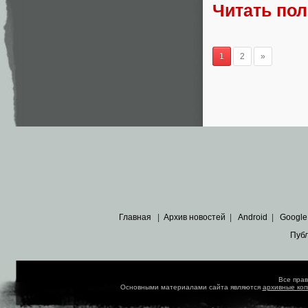
Читать по
1
2
»
Главная
|
Архив новостей
|
Android
|
Google
Пуб
Все пра
Основными материалами сайта являются
архивные ко