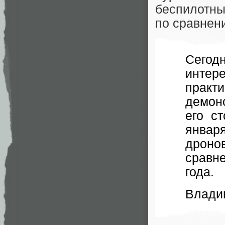
беспилотны
по сравнен
Сегод
интер
практ
демон
его с
января
дроно
сравн
года.
Влади