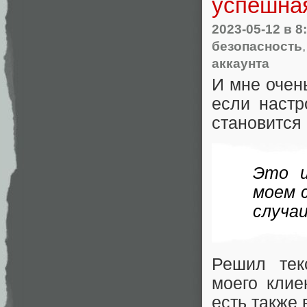
успешна
2023-05-12
в 8
безопасность
аккаунта
И мне очен
если настр
становится
Это и
моем 
случа
Решил тек
моего клие
есть также