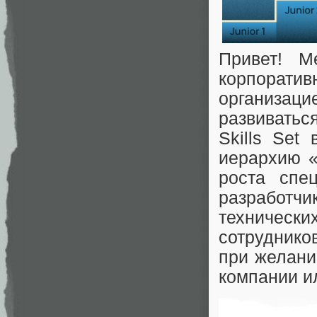
Привет! М
корпорати
организац
развиватьс
Skills Set
иерархию «
роста спе
разработч
техничес
сотрудников
при желани
компании и