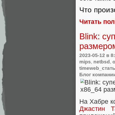
Что прои
Читать по
Blink: с
размеро
2023-05-12
в 8
mips
,
netbsd
,
timeweb_стат
Блог компани
На Хабре к
Джастин Т