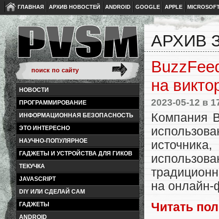
ГЛАВНАЯ
АРХИВ НОВОСТЕЙ
ANDROID
GOOGLE
APPLE
MICROSOF
АРХИВ З
BuzzFeed
на викто
НОВОСТИ
2023-05-12
в 1
ПРОГРАММИРОВАНИЕ
Компания B
ИНФОРМАЦИОННАЯ БЕЗОПАСНОСТЬ
использов
ЭТО ИНТЕРЕСНО
НАУЧНО-ПОПУЛЯРНОЕ
источника,
ГАДЖЕТЫ И УСТРОЙСТВА ДЛЯ ГИКОВ
использов
ТЕКУЧКА
традиционн
JAVASCRIPT
на онлайн-ф
DIY ИЛИ СДЕЛАЙ САМ
Читать по
ГАДЖЕТЫ
ANDROID