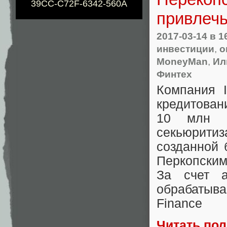
39CC-C72F-6342-560A
привлечь
2017-03-14
в 1
инвестиции
,
о
MoneyMan
,
Ил
Финтех
Компания I
кредитов
10 млн е
секьюрит
созданной 
Перкопски
За счет а
обрабатыв
Finance
Читать по