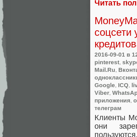
Читать по
MoneyMa
соцсети 
кредитов
2016-09-01
в 1
pinterest
,
skyp
Mail.Ru
,
Вконт
одноклассник
Google
,
ICQ
,
li
Viber
,
WhatsA
приложения
,
о
телеграм
Клиенты Mo
они заре
пользуются