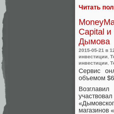
Читать по
MoneyMan
Capital 
Дымова
2015-05-21
в 1
инвестиции
,
Т
инвестиции
,
Т
Сервис он
объемом $6
Возглавил
участвова
«
Дымовског
магазинов