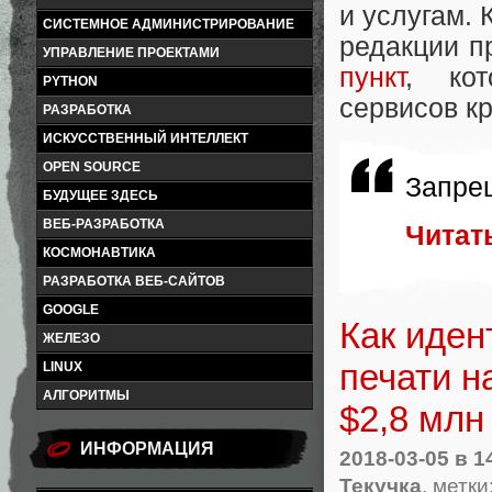
и услугам. 
СИСТЕМНОЕ АДМИНИСТРИРОВАНИЕ
редакции п
УПРАВЛЕНИЕ ПРОЕКТАМИ
пункт
, кот
PYTHON
сервисов к
РАЗРАБОТКА
ИСКУССТВЕННЫЙ ИНТЕЛЛЕКТ
OPEN SOURCE
Запре
БУДУЩЕЕ ЗДЕСЬ
ВЕБ-РАЗРАБОТКА
Читат
КОСМОНАВТИКА
РАЗРАБОТКА ВЕБ-САЙТОВ
GOOGLE
Как иден
ЖЕЛЕЗО
печати н
LINUX
АЛГОРИТМЫ
$2,8 млн 
ИНФОРМАЦИЯ
2018-03-05
в 1
Текучка
, метки