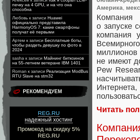
Алексей
к записи
Как я собрал LLM-
печку на 4 GPU, и на что она
Америка
,
мек
способна
Компания 
Любовь
к записи
Huawei
официально представила
о запуске 
HarmonyOS 7: какие смартфоны
получат её первыми
компания 
Артем
к записи
Бесплатные боты,
Всемирног
чтобы раздеть девушку по фото в
2024
миллионов
sasha
к записи
Майнинг биткоинов
не имеют д
на 55-летнем ветеране IBM 1401
Pew Resear
Roman
к записи
Реализация ModBus
RTU Slave на stm32
насчитыв
Интернета
,
РЕКОМЕНДУЕМ
пользовать
Читать по
REG.RU
надежный хостинг
Компания
Промокод на скидку 5%
REG.RU
Перекоп