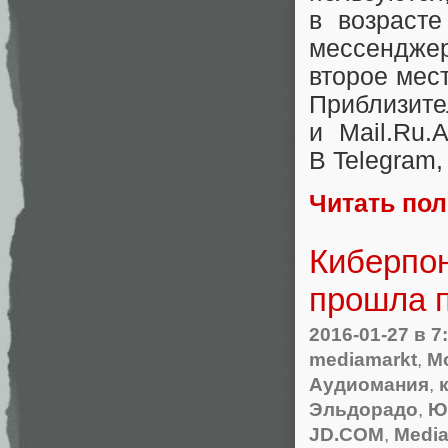
в возраст
мессендже
второе мест
Приблизит
и Mail.Ru
В Telegram
,
Читать по
Киберпон
прошла п
2016-01-27
в 7
mediamarkt
,
M
Аудиомания
,
Эльдорадо
,
Ю
JD.COM
,
Media