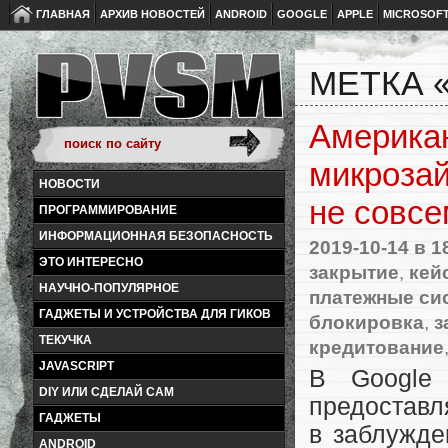
ГЛАВНАЯ
АРХИВ НОВОСТЕЙ
ANDROID
GOOGLE
APPLE
MICROSOF
МЕТКА 
Американ
микроза
НОВОСТИ
не совсе
ПРОГРАММИРОВАНИЕ
ИНФОРМАЦИОННАЯ БЕЗОПАСНОСТЬ
2019-10-14
в 1
ЭТО ИНТЕРЕСНО
закрытие
,
кей
НАУЧНО-ПОПУЛЯРНОЕ
платежные си
ГАДЖЕТЫ И УСТРОЙСТВА ДЛЯ ГИКОВ
блокировка
,
з
ТЕКУЧКА
кредитование
JAVASCRIPT
В Google 
DIY ИЛИ СДЕЛАЙ САМ
предостав
ГАДЖЕТЫ
в заблужд
ANDROID