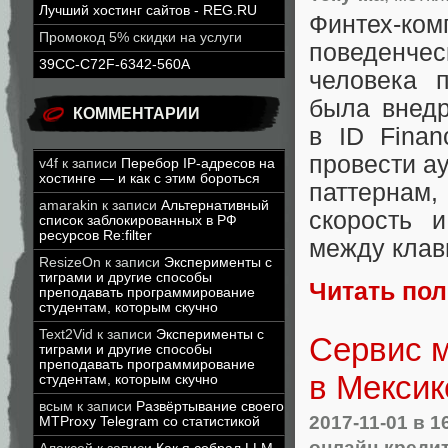
Лучший хостинг сайтов - REG.RU
Финтех-ко
Промокод 5% скидки на услуги
поведенче
39CC-C72F-6342-560A
человека 
была внед
КОММЕНТАРИИ
в ID Finan
провести а
v4f
к записи
Перебор IP-адресов на
хостинге — и как с этим бороться
паттернам
,
amarakin
к записи
Альтернативный
скорость 
список заблокированных в РФ
ресурсов Re:filter
между кла
ResizeOn
к записи
Эксперименты с
тиграми и другие способы
Читать по
преподавать программирование
студентам, которым скучно
Text2Vid
к записи
Эксперименты с
Сервис 
тиграми и другие способы
преподавать программирование
в Мексик
студентам, которым скучно
всым
к записи
Развёртывание своего
2017-11-01
в 1
MTProxy Telegram со статистикой
онлайн-креди