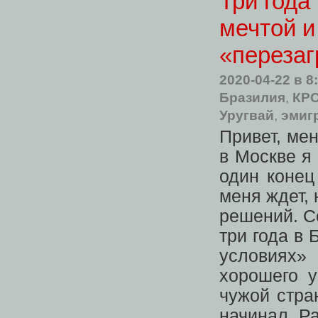
Три года
мечтой и
«перезаг
2020-04-22
в 8
Бразилия
,
КР
Уругвай
,
эмиг
Привет, ме
в Москве я
один конец
меня ждет, 
решений. Се
три года в 
условиях»
хорошего у
чужой стра
начинал. Ра