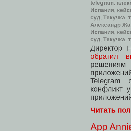
telegram
,
алек
Испания
,
кейс
суд
,
Текучка
,
Александр Жа
Испания
,
кейс
суд
,
Текучка
,
Директор 
обратил в
решениям
приложени
Telegram 
конфликт 
приложени
Читать по
App Anni