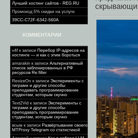
Лучший хостинг сайтов - REG.RU
скрывающи
Промокод 5% скидки на услуги
39CC-C72F-6342-560A
КОММЕНТАРИИ
v4f
к записи
Перебор IP-адресов на
хостинге — и как с этим бороться
amarakin
к записи
Альтернативный
список заблокированных в РФ
ресурсов Re:filter
ResizeOn
к записи
Эксперименты с
тиграми и другие способы
преподавать программирование
студентам, которым скучно
Text2Vid
к записи
Эксперименты с
тиграми и другие способы
преподавать программирование
студентам, которым скучно
всым
к записи
Развёртывание своего
MTProxy Telegram со статистикой