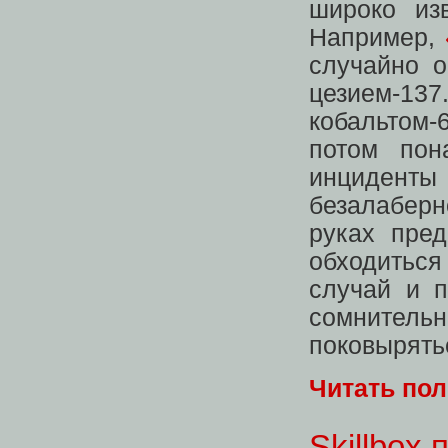
широко из
Например,
случайно о
цезием-13
кобальтом-
потом пон
инциден
безалаберн
руках пред
обходитьс
случай и п
сомните
поковырять
Читать по
Skillbox