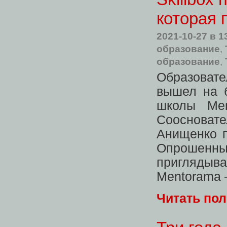
которая 
2021-10-27
в 1
образование
,
образование
,
Образовате
вышел на б
школы Men
Cоосноват
Анищенко 
Опрошенны
пригляды
Mentorama 
Читать по