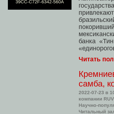
39CC-C72F-6342-560A
государс
привлекают
бразильс
покоривши
мексиканс
банка «Ти
«единорого
Читать по
Кремниев
самба, 
2022-07-23
в 1
компании RU
Научно-попул
Читальный за