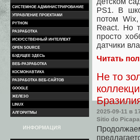
детском сад
СИСТЕМНОЕ АДМИНИСТРИРОВАНИЕ
PS1. В шк
УПРАВЛЕНИЕ ПРОЕКТАМИ
потом Wix,
PYTHON
React. Но 
РАЗРАБОТКА
просто хоб
ИСКУССТВЕННЫЙ ИНТЕЛЛЕКТ
датчики вла
OPEN SOURCE
БУДУЩЕЕ ЗДЕСЬ
Читать по
ВЕБ-РАЗРАБОТКА
КОСМОНАВТИКА
Не то зо
РАЗРАБОТКА ВЕБ-САЙТОВ
коллекци
GOOGLE
ЖЕЛЕЗО
Бразили
LINUX
2025-09-11
в 1
АЛГОРИТМЫ
Sitio do Picap
Продолжа
ИНФОРМАЦИЯ
предлагае