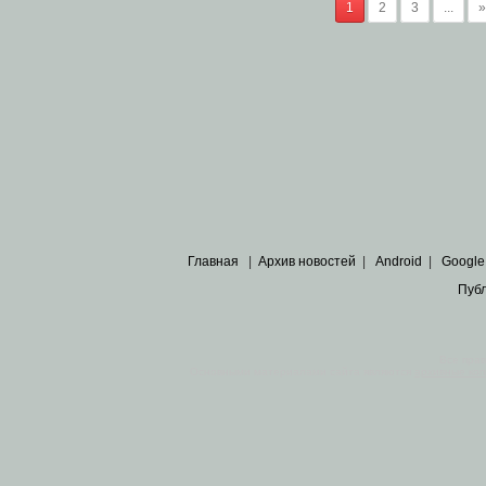
1
2
3
...
»
Главная
|
Архив новостей
|
Android
|
Google
Пуб
Все пра
Основными материалами сайта являются
архивные ко