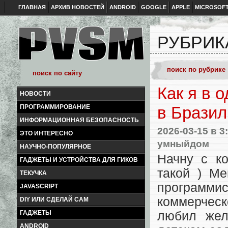
ГЛАВНАЯ
АРХИВ НОВОСТЕЙ
ANDROID
GOOGLE
APPLE
MICROSOF
РУБРИК
Как я в 
НОВОСТИ
ПРОГРАММИРОВАНИЕ
в Бразил
ИНФОРМАЦИОННАЯ БЕЗОПАСНОСТЬ
2026-03-15
в 3
ЭТО ИНТЕРЕСНО
умныйдом
НАУЧНО-ПОПУЛЯРНОЕ
Начну с ко
ГАДЖЕТЫ И УСТРОЙСТВА ДЛЯ ГИКОВ
такой ) Ме
ТЕКУЧКА
программис
JAVASCRIPT
коммерческ
DIY ИЛИ СДЕЛАЙ САМ
ГАДЖЕТЫ
любил жел
ANDROID