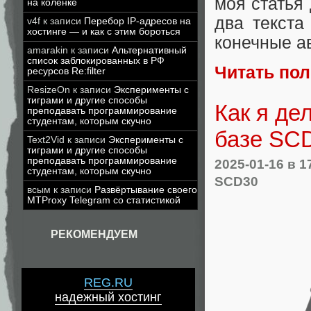
моя статья
на коленке
два текста
v4f
к записи
Перебор IP-адресов на
хостинге — и как с этим бороться
конечные а
amarakin
к записи
Альтернативный
список заблокированных в РФ
Читать по
ресурсов Re:filter
ResizeOn
к записи
Эксперименты с
тиграми и другие способы
Как я де
преподавать программирование
студентам, которым скучно
базе SC
Text2Vid
к записи
Эксперименты с
тиграми и другие способы
преподавать программирование
2025-01-16
в 1
студентам, которым скучно
SCD30
всым
к записи
Развёртывание своего
MTProxy Telegram со статистикой
РЕКОМЕНДУЕМ
REG.RU
надежный хостинг