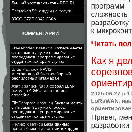
Лучший хостинг сайтов - REG.RU
программ
Промокод 5% скидки на услуги
сложнос
39CC-C72F-6342-560A
разработк
к микрокон
КОММЕНТАРИИ
Читать по
FreeAIVideo
к записи
Эксперименты
с тиграми и другие способы
преподавать программирование
Как я де
студентам, которым скучно
соревнов
Влад
к записи
NAVIS —
многоцелевой быстросборный
беспилотный катамаран
ориенти
Азат
к записи
Как я собрал LLM-
печку на 4 GPU, и на что она
2025-06-27
в 1
способна
LoRaWAN
,
нав
FileCompare
к записи
Эксперименты
ориентирован
с тиграми и другие способы
преподавать программирование
Привет, мен
студентам, которым скучно
разработк
Феликс
к записи
База данных
простых чисел до ста миллиардов