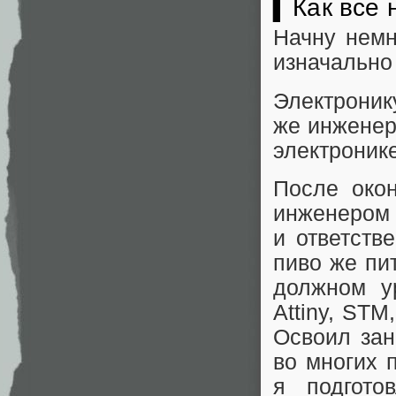
▍Как все 
Начну немн
изначально
Электроник
же инженер
электронике
После око
инженером 
и ответств
пиво же пи
должном у
Attiny, ST
Освоил зан
во многих 
я подгото