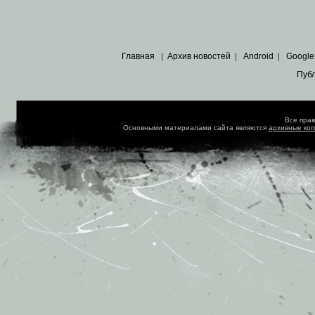
Главная
|
Архив новостей
|
Android
|
Google
Пуб
Все пра
Основными материалами сайта являются
архивные ко