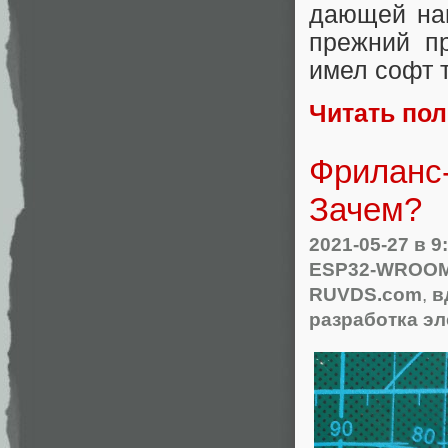
дающей нав
прежний п
имел софт 
Читать по
Фриланс-
Зачем?
2021-05-27
в 9
ESP32-WROO
RUVDS.com
,
в
разработка э