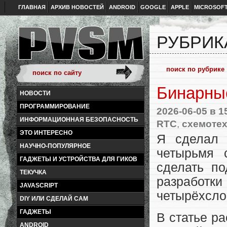
ГЛАВНАЯ
АРХИВ НОВОСТЕЙ
ANDROID
GOOGLE
APPLE
MICROSOF
РУБРИК
Бинарны
НОВОСТИ
ПРОГРАММИРОВАНИЕ
2026-06-05
в 1
ИНФОРМАЦИОННАЯ БЕЗОПАСНОСТЬ
RTC
,
схемоте
ЭТО ИНТЕРЕСНО
Я сделал 
НАУЧНО-ПОПУЛЯРНОЕ
четырьмя 
ГАДЖЕТЫ И УСТРОЙСТВА ДЛЯ ГИКОВ
сделать по
ТЕКУЧКА
разработ
JAVASCRIPT
четырёхсло
DIY ИЛИ СДЕЛАЙ САМ
ГАДЖЕТЫ
В статье ра
ANDROID