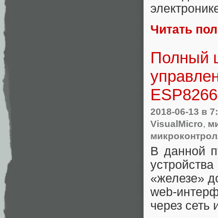
электроник
Читать по
Полный ц
управлен
ESP8266 
2018-06-13
в 7
VisualMicro
,
м
микроконтро
В данной п
устройства
«железе» д
web-интерф
через сеть 