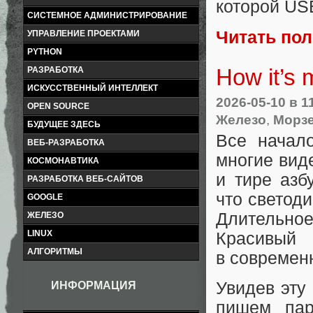
которой USB
СИСТЕМНОЕ АДМИНИСТРИРОВАНИЕ
Читать по
УПРАВЛЕНИЕ ПРОЕКТАМИ
PYTHON
How it’s
РАЗРАБОТКА
ИСКУССТВЕННЫЙ ИНТЕЛЛЕКТ
2026-05-10
в 1
OPEN SOURCE
Железо
,
Морз
БУДУЩЕЕ ЗДЕСЬ
Все начало
ВЕБ-РАЗРАБОТКА
многие вид
КОСМОНАВТИКА
и тире азб
РАЗРАБОТКА ВЕБ-САЙТОВ
что светод
GOOGLE
Длительное
ЖЕЛЕЗО
LINUX
Красивый
АЛГОРИТМЫ
в современ
Увидев эту 
ИНФОРМАЦИЯ
пишем пар