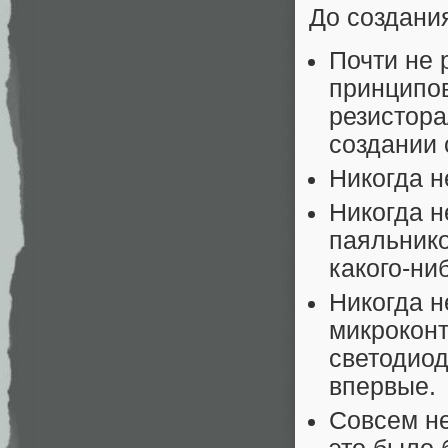
До создания
Почти не 
принципо
резистора
создании 
Никогда н
Никогда н
паяльнико
какого-ни
Никогда н
микроконт
светодиод
впервые.
Совсем не