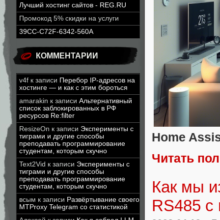
Лучший хостинг сайтов - REG.RU
Промокод 5% скидки на услуги
39CC-C72F-6342-560A
КОММЕНТАРИИ
v4f
к записи
Перебор IP-адресов на
хостинге — и как с этим бороться
amarakin
к записи
Альтернативный
список заблокированных в РФ
ресурсов Re:filter
ResizeOn
к записи
Эксперименты с
Home Assis
тиграми и другие способы
преподавать программирование
студентам, которым скучно
Читать по
Text2Vid
к записи
Эксперименты с
тиграми и другие способы
преподавать программирование
Как мы и
студентам, которым скучно
всым
к записи
Развёртывание своего
RS485 с 
MTProxy Telegram со статистикой