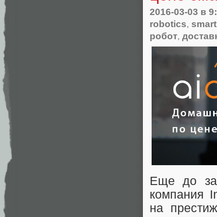
2016-03-03
в 9
robotics
,
smar
робот
,
достав
Еще до за
компания I
на престиж