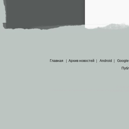
Главная
|
Архив новостей
|
Android
|
Google
Пуб
Все пра
Основными материалами сайта являются
архивные ко