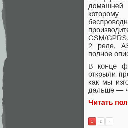
домашней 
которому
беспрово
производи
GSM/GPRS, 
2 реле, A
полное оп
В конце ф
открыли пр
как мы изг
дальше — ч
Читать по
1
2
»