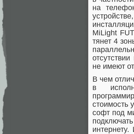
на телефо
устройств
инсталляц
MiLight FUT
тянет 4 зон
параллельн
отсутствии
не имеют о
В чем отли
в испол
программир
стоимость 
софт под м
подключа
интернету.