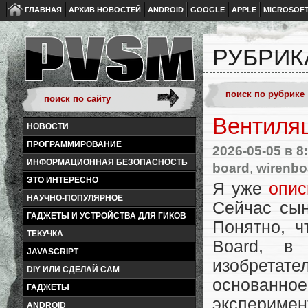
ГЛАВНАЯ
АРХИВ НОВОСТЕЙ
ANDROID
GOOGLE
APPLE
MICROSOF
РУБРИК
Вентиляц
НОВОСТИ
ПРОГРАММИРОВАНИЕ
2026-05-05
в 8
ИНФОРМАЦИОННАЯ БЕЗОПАСНОСТЬ
board
,
wirenbo
ЭТО ИНТЕРЕСНО
Я уже
опи
НАУЧНО-ПОПУЛЯРНОЕ
Сейчас сын
ГАДЖЕТЫ И УСТРОЙСТВА ДЛЯ ГИКОВ
Понятно, 
ТЕКУЧКА
Board, в
JAVASCRIPT
изобретат
DIY ИЛИ СДЕЛАЙ САМ
основанно
ГАДЖЕТЫ
эксперимен
ANDROID