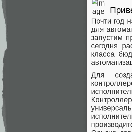
Прив
Почти год 
для автом
запустим 
сегодня ра
класса бю
автоматиза
Для созд
контролле
исполнител
Контролле
универсал
исполни
производит