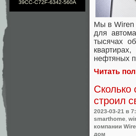
39CC-C72F-6342-560A
Мы в Wiren
для автома
тысячах об
квартирах,
нефтяных пр
Читать по
Сколько 
строил с
2023-03-21
в 7
smarthome
,
wi
компании Wire
дом