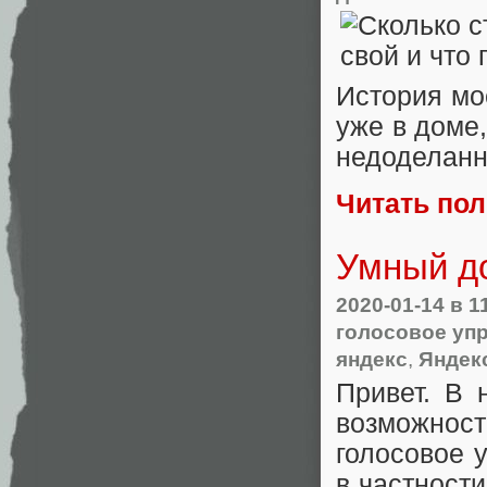
История мо
уже в доме
недоделанно
Читать по
Умный д
2020-01-14
в 1
голосовое уп
яндекс
,
Яндек
Привет. В 
возможнос
голосовое 
в частност