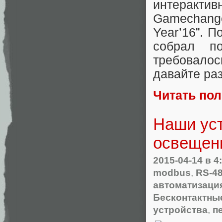
интеракти
Gamechanger”
Year’16”. П
собрал п
требовалос
давайте ра
Читать по
Наши уст
освещен
2015-04-14
в 4
modbus
,
RS-4
автоматизаци
Бесконтактны
устройства
,
п