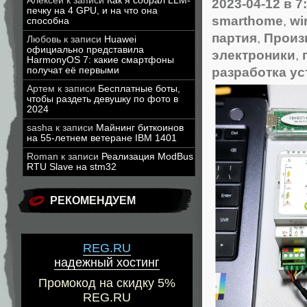
Алексей
к записи
Как я собрал LLM-
2023-04-12
в 7
печку на 4 GPU, и на что она
smarthome
,
wi
способна
партия
,
Произ
Любовь
к записи
Huawei
официально представила
электроники
,
HarmonyOS 7: какие смартфоны
разработка ус
получат её первыми
Артем
к записи
Бесплатные боты,
чтобы раздеть девушку по фото в
2024
sasha
к записи
Майнинг биткоинов
на 55-летнем ветеране IBM 1401
Roman
к записи
Реализация ModBus
RTU Slave на stm32
РЕКОМЕНДУЕМ
REG.RU
надежный хостинг
Промокод на скидку 5%
REG.RU