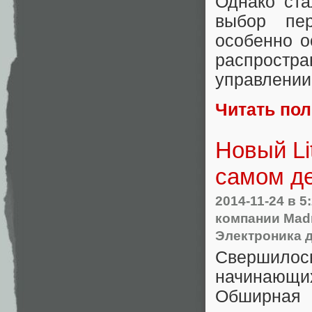
Однако ста
выбор пер
особенно о
распростра
управлении
Читать по
Новый Li
самом де
2014-11-24
в 5
компании Mad
Электроника 
Свершил
начинающи
Обширная 