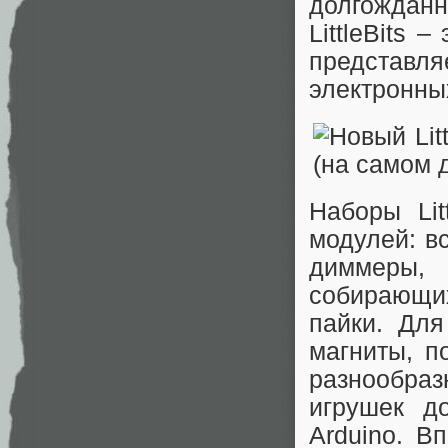
долгожданны
LittleBits 
представ
электронны
Наборы Lit
модулей: в
диммеры,
собирающих
пайки. Дл
магниты, п
разнообра
игрушек д
Arduino. В