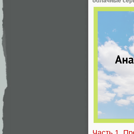
облачные се
Часть 1. П