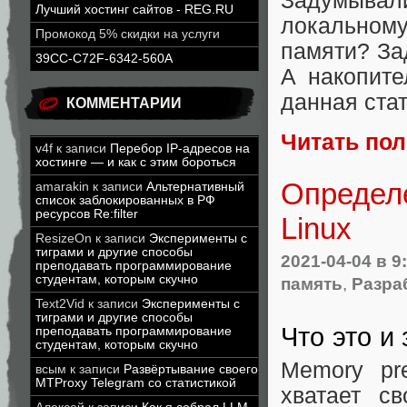
Задумывал
Лучший хостинг сайтов - REG.RU
локально
Промокод 5% скидки на услуги
памяти? За
39CC-C72F-6342-560A
А накопите
данная стат
КОММЕНТАРИИ
Читать по
v4f
к записи
Перебор IP-адресов на
хостинге — и как с этим бороться
Определе
amarakin
к записи
Альтернативный
список заблокированных в РФ
ресурсов Re:filter
Linux
ResizeOn
к записи
Эксперименты с
тиграми и другие способы
2021-04-04
в 9
преподавать программирование
студентам, которым скучно
память
,
Разра
Text2Vid
к записи
Эксперименты с
тиграми и другие способы
Что это и
преподавать программирование
студентам, которым скучно
Memory pr
всым
к записи
Развёртывание своего
MTProxy Telegram со статистикой
хватает с