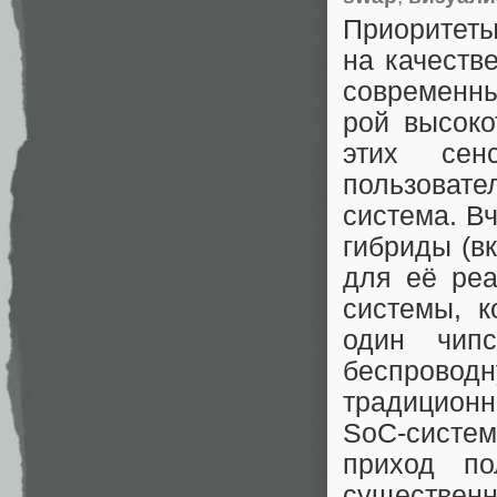
Приоритеты
на качеств
современны
рой высоко
этих сен
пользовате
система. В
гибриды (в
для её реа
системы, к
один чип
беспроводн
традиционн
SoC-систе
приход по
существенн