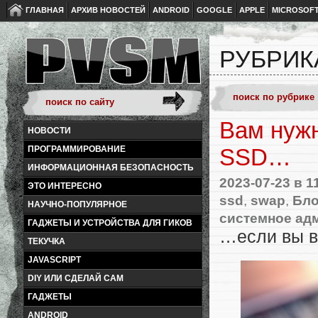
ГЛАВНАЯ
АРХИВ НОВОСТЕЙ
ANDROID
GOOGLE
APPLE
MICROSOF
РУБРИК
Вам нужн
НОВОСТИ
ПРОГРАММИРОВАНИЕ
SSD…
ИНФОРМАЦИОННАЯ БЕЗОПАСНОСТЬ
2023-07-23
в 1
ЭТО ИНТЕРЕСНО
ssd
,
swap
,
Бло
НАУЧНО-ПОПУЛЯРНОЕ
системное ад
ГАДЖЕТЫ И УСТРОЙСТВА ДЛЯ ГИКОВ
…если вы в
ТЕКУЧКА
JAVASCRIPT
DIY ИЛИ СДЕЛАЙ САМ
ГАДЖЕТЫ
ANDROID