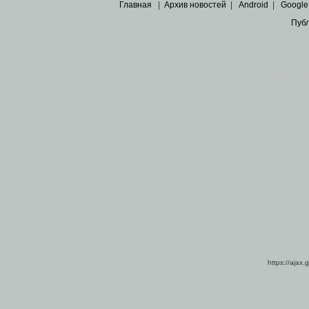
Главная
|
Архив новостей
|
Android
|
Google
Пуб
Все пра
Основными материалами сайта являются
архивные ко
https://ajax.