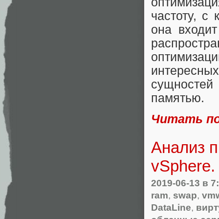
оптимизаци
частоту, с 
она входит
распростра
оптимизаци
интересн
сущносте
памятью.
Читать п
Анализ 
vSphere.
2019-06-13
в 7
ram
,
swap
,
vmw
DataLine
,
вирт