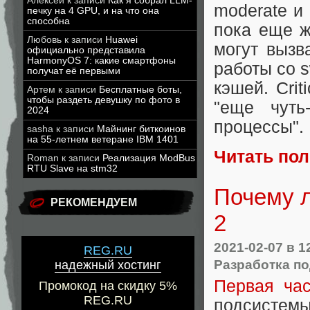
Алексей
к записи
Как я собрал LLM-
moderate и 
печку на 4 GPU, и на что она
способна
пока еще ж
Любовь
к записи
Huawei
могут вызв
официально представила
HarmonyOS 7: какие смартфоны
работы со 
получат её первыми
кэшей. Cri
Артем
к записи
Бесплатные боты,
чтобы раздеть девушку по фото в
"еще чуть
2024
процессы".
sasha
к записи
Майнинг биткоинов
на 55-летнем ветеране IBM 1401
Читать по
Roman
к записи
Реализация ModBus
RTU Slave на stm32
Почему л
РЕКОМЕНДУЕМ
2
2021-02-07
в 1
REG.RU
Разработка по
надежный хостинг
Первая час
Промокод на скидку 5%
REG.RU
подсистемы