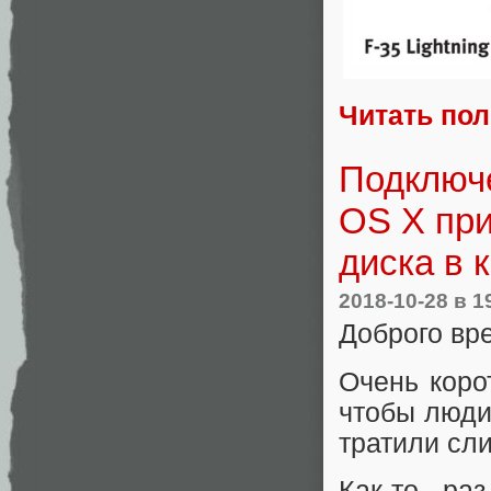
Читать по
Подключ
OS X при
диска в 
2018-10-28
в 1
Доброго вр
Очень коро
чтобы люди
тратили сл
Как-то ра