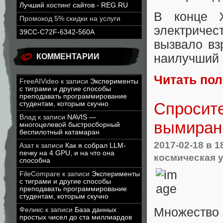
Лучший хостинг сайтов - REG.RU
В конце X
Промокод 5% скидки на услуги
электриче
39CC-C72F-6342-560A
вызвало вз
наилучший 
КОММЕНТАРИИ
Читать по
FreeAIVideo
к записи
Эксперименты
с тиграми и другие способы
преподавать программирование
Спросите
студентам, которым скучно
Влад
к записи
NAVIS —
вымиран
многоцелевой быстросборный
беспилотный катамаран
2017-02-18
в 1
Азат
к записи
Как я собрал LLM-
печку на 4 GPU, и на что она
космическая у
способна
FileCompare
к записи
Эксперименты
с тиграми и другие способы
преподавать программирование
студентам, которым скучно
Множество
Феликс
к записи
База данных
простых чисел до ста миллиардов