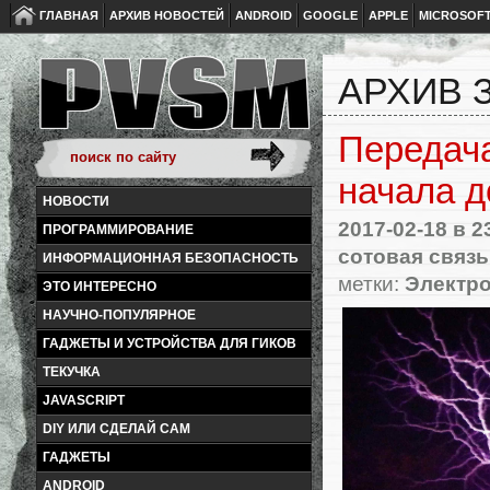
ГЛАВНАЯ
АРХИВ НОВОСТЕЙ
ANDROID
GOOGLE
APPLE
MICROSOF
АРХИВ З
Передача
начала д
НОВОСТИ
2017-02-18
в 2
ПРОГРАММИРОВАНИЕ
сотовая связь
ИНФОРМАЦИОННАЯ БЕЗОПАСНОСТЬ
метки:
Электро
ЭТО ИНТЕРЕСНО
НАУЧНО-ПОПУЛЯРНОЕ
ГАДЖЕТЫ И УСТРОЙСТВА ДЛЯ ГИКОВ
ТЕКУЧКА
JAVASCRIPT
DIY ИЛИ СДЕЛАЙ САМ
ГАДЖЕТЫ
ANDROID