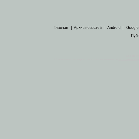
Главная
|
Архив новостей
|
Android
|
Google
Пуб
Все пра
Основными материалами сайта являются
архивные ко