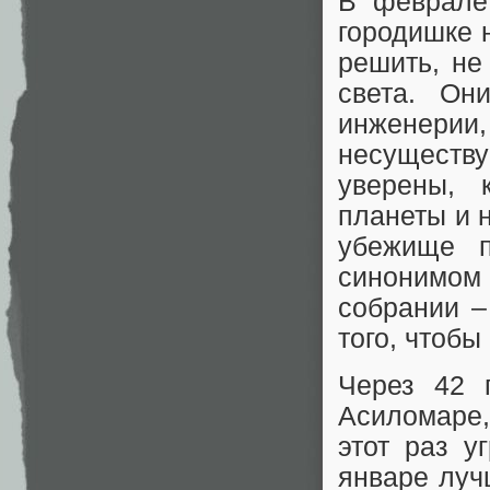
В феврале 
городишке 
решить, не
света. Он
инженер
несуществ
уверены, 
планеты и 
убежище 
синонимом
собрании –
того, чтобы
Через 42 
Асиломаре,
этот раз у
январе луч