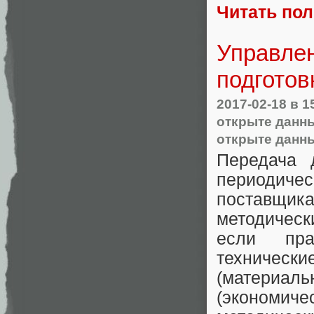
Читать по
Управле
подготов
2017-02-18
в 1
открыте данн
открыте данн
Передача 
периодич
поставщик
методическ
если пра
техничес
(материал
(экономич