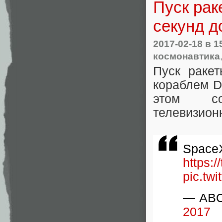
Пуск рак
секунд д
2017-02-18
в 1
космонавтика
Пуск раке
кораблем D
этом со
телевизион
SpaceX
https:
pic.tw
— ABC
2017