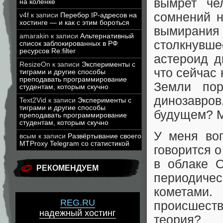
вымрет че
на коленке
сомнений н
v4f
к записи
Перебор IP-адресов на
хостинге — и как с этим бороться
вымирания
amarakin
к записи
Альтернативный
столкнувш
список заблокированных в РФ
ресурсов Re:filter
астероид д
ResizeOn
к записи
Эксперименты с
что сейчас
тиграми и другие способы
преподавать программирование
Земли пор
студентам, которым скучно
динозавров
Text2Vid
к записи
Эксперименты с
тиграми и другие способы
будущем? М
преподавать программирование
студентам, которым скучно
У меня во
всым
к записи
Развёртывание своего
MTProxy Telegram со статистикой
говорится о
в облаке О
РЕКОМЕНДУЕМ
периодиче
кометами
REG.RU
происшест
надежный хостинг
теория?