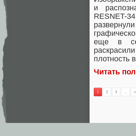
и распозн
RESNET-3
разверну
графическо
еще в се
раскраси
плотность 
Читать по
1
2
3
...
»