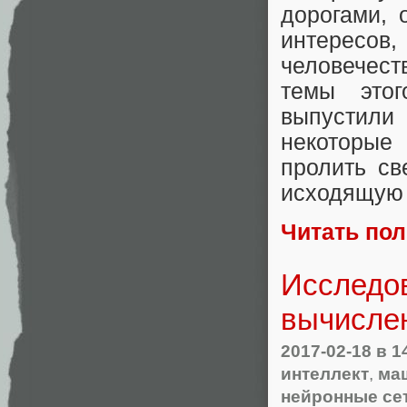
дорогами,
интересов
человечест
темы этог
выпустил
некоторые
пролить св
исходящую 
Читать по
Исследо
вычислен
2017-02-18
в 1
интеллект
,
ма
нейронные се