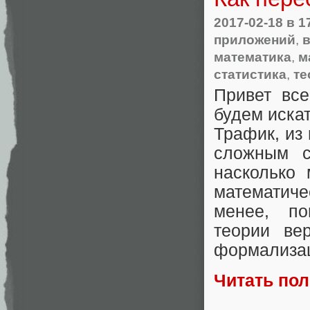
2017-02-18
в 1
приложений
,
в
математика
,
м
статистика
,
те
Привет вс
будем искат
Трафик, из
сложным с
насколько
математич
менее, по
теории ве
формализац
Читать по