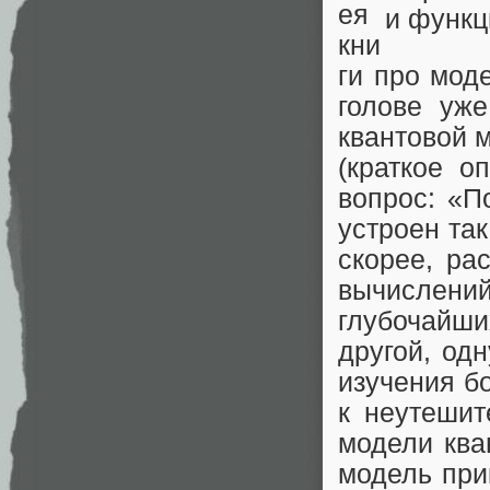
ея
кни
ги про мод
голове уж
квантовой 
(краткое о
вопрос: «П
устроен так
скорее, ра
вычислени
глубочайши
другой, одн
изучения б
к неутеши
модели ква
модель при