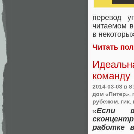
перевод у
читаемом в
в некоторы
Читать по
Идеальна
команду
2014-03-03
в 8
дом «Питер»
,
рубежом
,
гик
,
«
Если в
сконцентр
работке 