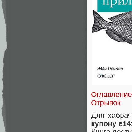
Оглавление
Отрывок
Для хабрач
купону e14
Книга дост