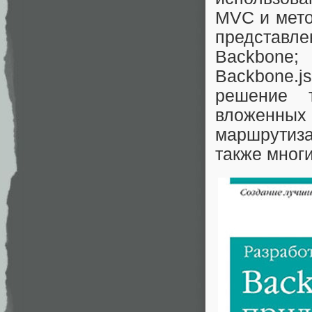
MVC и мето
представл
Backbone
Backbone.j
решение т
вложенны
маршрутиза
также мног