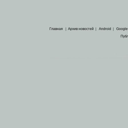
Главная
|
Архив новостей
|
Android
|
Google
Пуб
Все пра
Основными материалами сайта являются
архивные ко