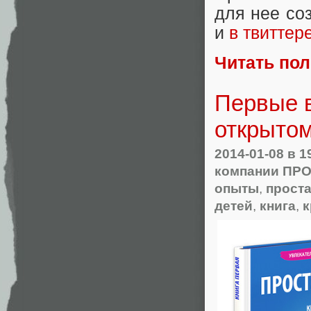
для нее со
и
в твиттер
Читать по
Первые в
открытом
2014-01-08
в 1
компании ПР
опыты
,
проста
детей
,
книга
,
к