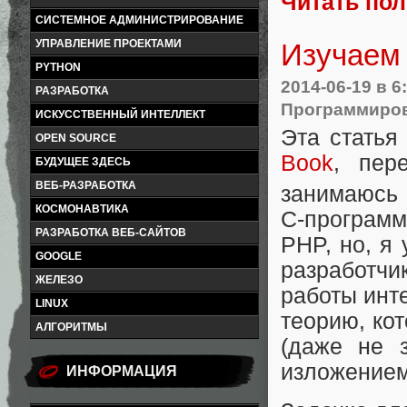
Читать по
СИСТЕМНОЕ АДМИНИСТРИРОВАНИЕ
УПРАВЛЕНИЕ ПРОЕКТАМИ
Изучаем 
PYTHON
2014-06-19
в 6
РАЗРАБОТКА
Программиро
ИСКУССТВЕННЫЙ ИНТЕЛЛЕКТ
Эта статья
OPEN SOURCE
Book
, пер
БУДУЩЕЕ ЗДЕСЬ
ВЕБ-РАЗРАБОТКА
занимаюсь 
КОСМОНАВТИКА
C-программ
РАЗРАБОТКА ВЕБ-САЙТОВ
PHP, но, я
GOOGLE
разработч
ЖЕЛЕЗО
работы инте
LINUX
теорию, ко
АЛГОРИТМЫ
(даже не 
изложением
ИНФОРМАЦИЯ