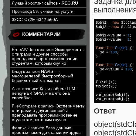
Задачка дл
Лучший хостинг сайтов - REG.RU
выполнения
Промокод 5% скидки на услуги
39CC-C72F-6342-560A
$obj1 = 
new
 StdClas
$obj2 = 
new
 StdClas
КОММЕНТАРИИ
$obj1->value = 
1
;

$obj2->value = 
1
;

function
f1
($o)
{

FreeAIVideo
к записи
Эксперименты
  $o = 
100
;

с тиграми и другие способы
}

преподавать программирование
студентам, которым скучно
function
f2
($o)
{

  $o->value = 
100
;

Влад
к записи
NAVIS —
}

многоцелевой быстросборный
беспилотный катамаран
f1($obj1);

f2($obj2);

Азат
к записи
Как я собрал LLM-
печку на 4 GPU, и на что она
var_dump($obj1);

способна
FileCompare
к записи
Эксперименты
Ответ
с тиграми и другие способы
преподавать программирование
студентам, которым скучно
object(stdCla
Феликс
к записи
База данных
object(stdCl
простых чисел до ста миллиардов