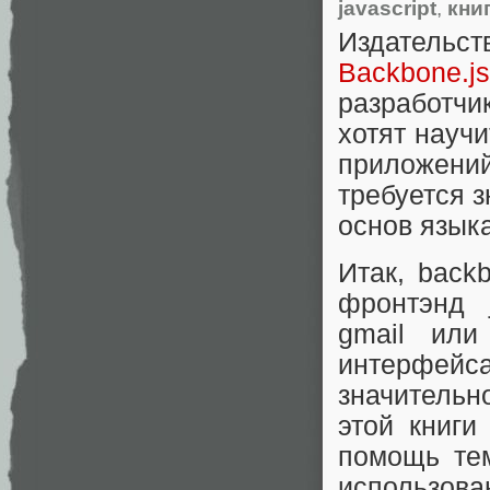
javascript
,
кни
Издательст
Backbone.js
разработчи
хотят научи
приложени
требуется 
основ языка
Итак, back
фронтэнд j
gmail или
интерфей
значительн
этой книг
помощь тем
использов