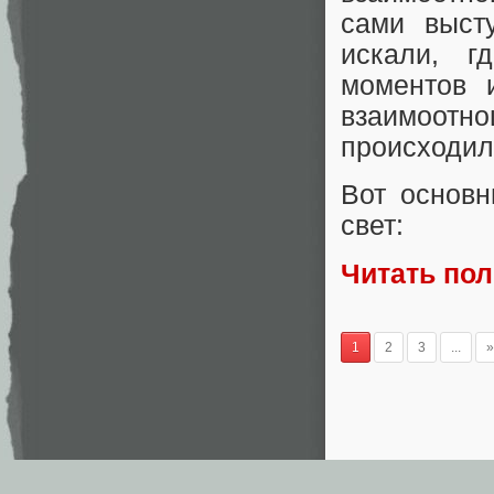
сами высту
искали, г
моментов и
взаимоот
происходил
Вот основн
свет:
Читать по
1
2
3
...
»