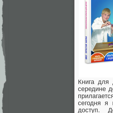
Книга для 
середине д
прилагаетс
сегодня я
доступ. 