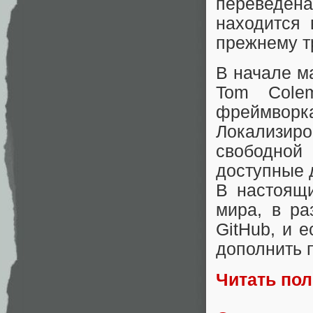
переведен
находится 
прежнему тр
В начале м
Tom Cole
фреймворка
Локализиро
свободной
доступные 
В настоящ
мира, в ра
GitHub, и е
дополнить 
Читать по