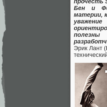
прочесть э
Бен и Ф
материи, 
уважени
ориентиро
полезны
разработч
Эрик Лант (E
технический