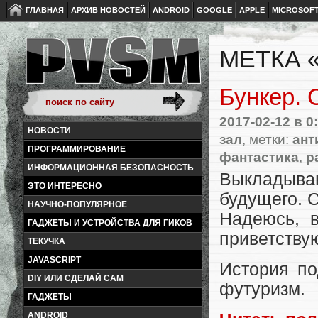
ГЛАВНАЯ
АРХИВ НОВОСТЕЙ
ANDROID
GOOGLE
APPLE
MICROSOF
МЕТКА 
Бункер. 
2017-02-12
в 0
НОВОСТИ
зал
, метки:
ант
ПРОГРАММИРОВАНИЕ
фантастика
,
р
ИНФОРМАЦИОННАЯ БЕЗОПАСНОСТЬ
Выкладыв
ЭТО ИНТЕРЕСНО
будущего. 
НАУЧНО-ПОПУЛЯРНОЕ
Надеюсь, в
ГАДЖЕТЫ И УСТРОЙСТВА ДЛЯ ГИКОВ
приветствую
ТЕКУЧКА
JAVASCRIPT
История по
DIY ИЛИ СДЕЛАЙ САМ
футуризм.
ГАДЖЕТЫ
ANDROID