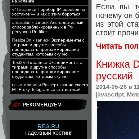
на коленке
Если вы т
v4f
к записи
Перебор IP-адресов на
почему он б
хостинге — и как с этим бороться
из этой ст
amarakin
к записи
Альтернативный
список заблокированных в РФ
стоит прочи
ресурсов Re:filter
ResizeOn
к записи
Эксперименты с
Читать по
тиграми и другие способы
преподавать программирование
студентам, которым скучно
Книжка D
Text2Vid
к записи
Эксперименты с
тиграми и другие способы
преподавать программирование
русский
студентам, которым скучно
всым
к записи
Развёртывание своего
2014-05-26
в 1
MTProxy Telegram со статистикой
javascript
,
Mete
РЕКОМЕНДУЕМ
REG.RU
надежный хостинг