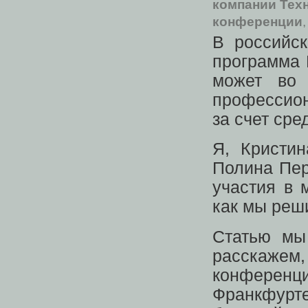
компании Тех
конференции
В российс
программа L
может во 
профессион
за счет сре
Я, Кристи
Полина Пер
участия в 
как мы реш
Статью мы
расскаже
конференци
Франкфурт