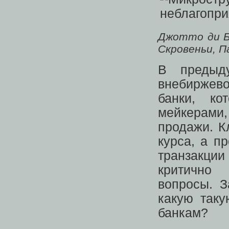
Джотто ди 
Скровеньи, П
В преды
внебиржев
банки, ко
мейкерами
продажи. К
курса, а п
транзакции
критично 
вопросы. 
какую таку
банкам?