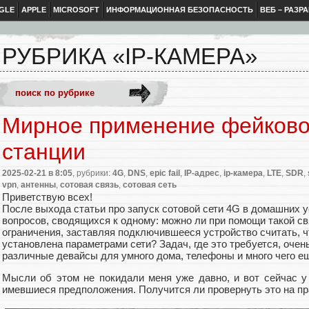
GLE
APPLE
MICROSOFT
ИНФОРМАЦИОННАЯ БЕЗОПАСНОСТЬ
ВЕБ – РАЗР
РУБРИКА «IP-КАМЕРА»
Мирное применение фейково
станции
2025-02-21
в 8:05
, рубрики:
4G
,
DNS
,
epic fail
,
IP-адрес
,
ip-камера
,
LTE
,
SDR
,
vpn
,
антенны
,
сотовая связь
,
сотовая сеть
Приветствую всех!
После выхода статьи про запуск сотовой сети 4G в домашних 
вопросов, сводящихся к одному: можно ли при помощи такой с
ограничения, заставляя подключившееся устройство считать, чт
установлена параметрами сети? Задач, где это требуется, очен
различные девайсы для умного дома, телефоны и много чего е
Мысли об этом не покидали меня уже давно, и вот сейчас 
имевшиеся предположения. Получится ли провернуть это на пр