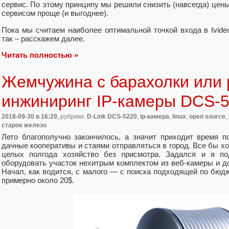
сервис. По этому принципу мы решили снизить (навсегда) цены
сервисом проще (и выгоднее).
Пока мы считаем наиболее оптимальной точкой входа в Ivide
так – расскажем далее.
Читать полностью »
Жемчужина с барахолки или 
инжиниринг IP-камеры DCS-
2018-09-30
в 16:29
, рубрики:
D-Link DCS-5220
,
ip-камера
,
linux
,
open source
,
старое железо
Лето благополучно закончилось, а значит приходит время 
дачные кооперативы и стаями отправляться в город. Все бы хо
целых полгода хозяйство без присмотра. Задался и я п
оборудовать участок нехитрым комплектом из веб-камеры и дос
Начал, как водится, с малого — с поиска подходящей по бюд
примерно около 20$.