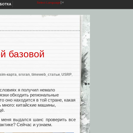
Select Language
▼
АБОТКА
й базовой
sim-карта
,
srsran
,
timeweb_статьи
,
USRP
,
условиях я получил немало
вязки обходить региональные
о оно находится в той стране, какая
ь много: китайские машины,
щё.
у меня выдался шанс проверить все
актике? Сейчас и узнаем.