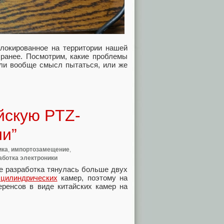
блокированное на территории нашей
 ранее. Посмотрим, какие проблемы
 ли вообще смысл пытаться, или же
йскую PTZ-
ии”
ика
,
импортозамещение
,
аботка электроники
ее разработка тянулась больше двух
и
цилиндрических
камер, поэтому на
еренсов в виде китайских камер на