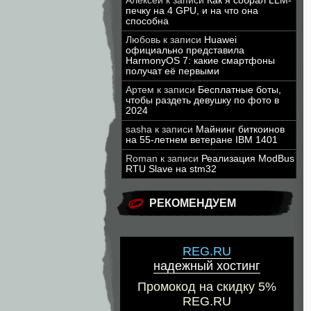
Алексей
к записи
Как я собрал LLM-
печку на 4 GPU, и на что она
способна
Любовь
к записи
Huawei
официально представила
HarmonyOS 7: какие смартфоны
получат её первыми
Артем
к записи
Бесплатные боты,
чтобы раздеть девушку по фото в
2024
sasha
к записи
Майнинг биткоинов
на 55-летнем ветеране IBM 1401
Roman
к записи
Реализация ModBus
RTU Slave на stm32
РЕКОМЕНДУЕМ
REG.RU
надежный хостинг
Промокод на скидку 5%
REG.RU