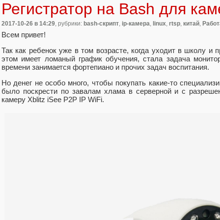
Регистратор на Bash для каме
2017-10-26
в 14:29
, рубрики:
bash-скрипт
,
ip-камера
,
linux
,
rtsp
,
китай
,
Работ
Всем привет!
Так как ребенок уже в том возрасте, когда уходит в школу и 
этом имеет ломаный график обучения, стала задача монитори
времени занимается фортепиано и прочих задач воспитания.
Но денег не особо много, чтобы покупать какие-то специали
было поскрести по завалам хлама в серверной и с разреше
камеру Xblitz iSee P2P IP WiFi.