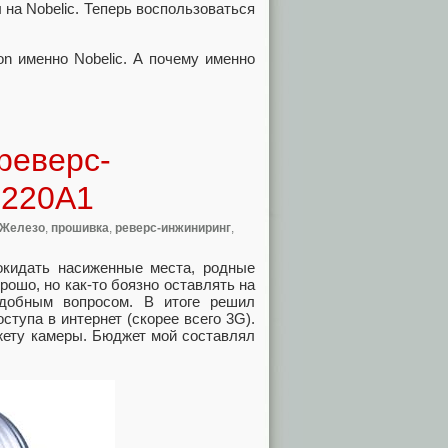
 на Nobelic. Теперь воспользоваться
on именно Nobelic. А почему именно
реверс-
5220A1
Железо
,
прошивка
,
реверс-инжиниринг
,
покидать насиженные места, родные
рошо, но как-то боязно оставлять на
одобным вопросом. В итоге решил
тупа в интернет (скорее всего 3G).
жету камеры. Бюджет мой составлял