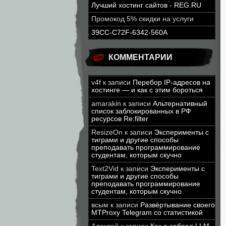
Лучший хостинг сайтов - REG.RU
Промокод 5% скидки на услуги
39CC-C72F-6342-560A
КОММЕНТАРИИ
v4f
к записи
Перебор IP-адресов на
хостинге — и как с этим бороться
amarakin
к записи
Альтернативный
список заблокированных в РФ
ресурсов Re:filter
ResizeOn
к записи
Эксперименты с
тиграми и другие способы
преподавать программирование
студентам, которым скучно
Text2Vid
к записи
Эксперименты с
тиграми и другие способы
преподавать программирование
студентам, которым скучно
всым
к записи
Развёртывание своего
MTProxy Telegram со статистикой