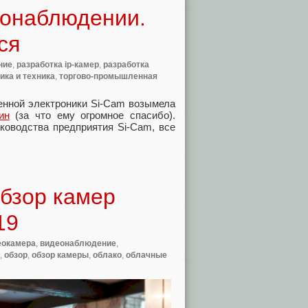
онаблюдении.
ся
ние
,
разработка ip-камер
,
разработка
ика и техника
,
торгово-промышленная
енной электроники Si-Cam возымела
ин
(за что ему огромное спасибо).
уководства предприятия Si-Cam, все
бзор камер
19
еокамера
,
видеонаблюдение
,
,
обзор
,
обзор камеры
,
облако
,
облачные