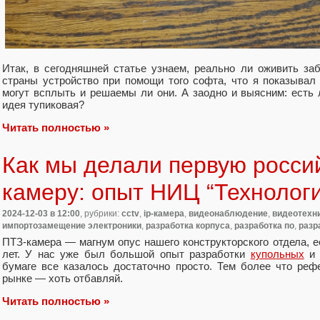
Итак, в сегодняшней статье узнаем, реально ли оживить за
страны устройство при помощи того софта, что я показывал
могут всплыть и решаемы ли они. А заодно и выясним: есть
идея тупиковая?
Читать полностью »
Как мы делали первую росси
камеру: опыт НИЦ “Технолог
2024-12-03
в 12:00
, рубрики:
cctv
,
ip-камера
,
видеонаблюдение
,
видеотехн
импортозамещение электроники
,
разработка корпуса
,
разработка по
,
разр
ПТЗ-камера — магнум опус нашего конструкторского отдела, 
лет. У нас уже был большой опыт разработки
купольных
бумаге все казалось достаточно просто. Тем более что реф
рынке — хоть отбавляй.
Читать полностью »