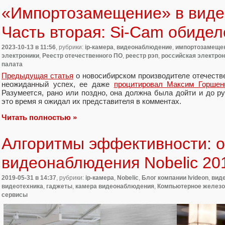
«Импортозамещение» в виде
Часть вторая: Si-Cam обидел
2023-10-13
в 11:56
, рубрики:
ip-камера
,
видеонаблюдение
,
импортозамеще
электроники
,
Реестр отечественного ПО
,
реестр рэп
,
российская электрон
палата
Предыдущая статья
о новосибирском производителе отечеств
неожиданный успех, ее даже
процитировал Максим Горшен
Разумеется, рано или поздно, она должна была дойти и до р
это время я ожидал их представителя в комментах.
Читать полностью »
Алгоритмы эффективности: о
видеонаблюдения Nobelic 20
2019-05-31
в 14:37
, рубрики:
ip-камера
,
Nobelic
,
Блог компании Ivideon
,
вид
видеотехника
,
гаджеты
,
камера видеонаблюдения
,
Компьютерное железо
сервисы