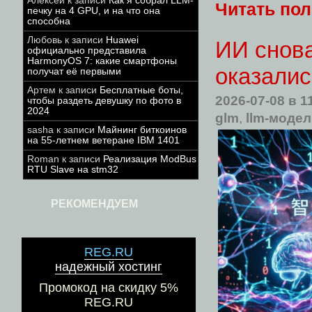
Алексей
к записи
Как я собрал LLM-
Читать по
печку на 4 GPU, и на что она
способна
Любовь
к записи
Huawei
ИИ снова
официально представила
HarmonyOS 7: какие смартфоны
оказалис
получат её первыми
Артем
к записи
Бесплатные боты,
2026-07-08
в 1
чтобы раздеть девушку по фото в
2024
glm
,
llm-моде
sasha
к записи
Майнинг биткоинов
на 55-летнем ветеране IBM 1401
Roman
к записи
Реализация ModBus
RTU Slave на stm32
РЕКОМЕНДУЕМ
REG.RU
надежный хостинг
Промокод на скидку 5%
REG.RU