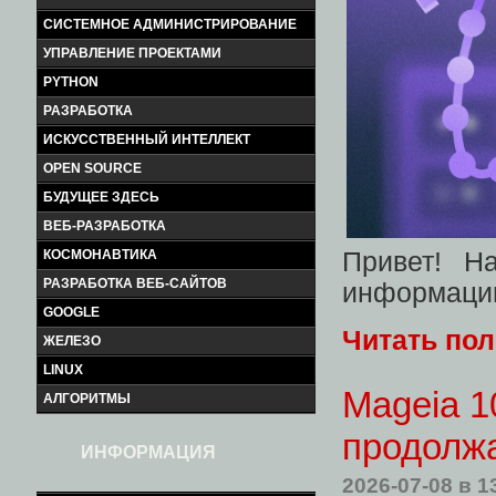
СИСТЕМНОЕ АДМИНИСТРИРОВАНИЕ
УПРАВЛЕНИЕ ПРОЕКТАМИ
PYTHON
РАЗРАБОТКА
ИСКУССТВЕННЫЙ ИНТЕЛЛЕКТ
OPEN SOURCE
БУДУЩЕЕ ЗДЕСЬ
ВЕБ-РАЗРАБОТКА
КОСМОНАВТИКА
Привет! Н
РАЗРАБОТКА ВЕБ-САЙТОВ
информац
GOOGLE
Читать по
ЖЕЛЕЗО
LINUX
Mageia 1
АЛГОРИТМЫ
продолжа
ИНФОРМАЦИЯ
2026-07-08
в 1