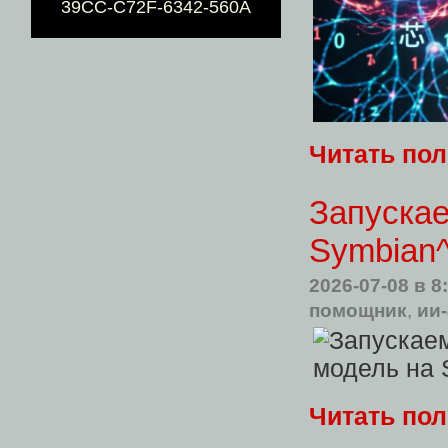
39CC-C72F-6342-560A
Читать по
Запуска
Symbian
2026-07-08
в 8
помощник
,
ии
Читать по