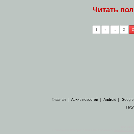
Читать по
1
«
...
2
3
Главная
|
Архив новостей
|
Android
|
Google
Пуб
Все пра
Основными материалами сайта являются
архивные ко