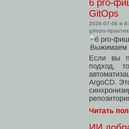
6 pro-фи
GitOps
2026-07-06
в 8
gitops-практи
Если вы п
подход, 
автоматиза
ArgoCD. Эт
синхрониз
репозитория
Читать по
ИИ добра