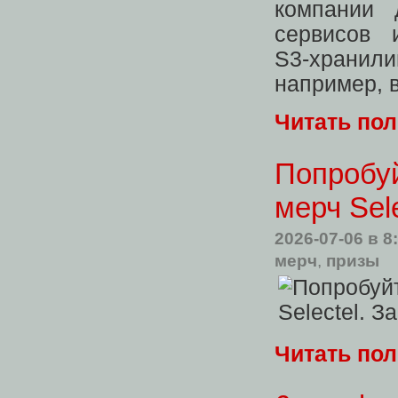
компании 
сервисов 
S3‑хранил
например, 
Читать по
Попробуй
мерч Sel
2026-07-06
в 8
мерч
,
призы
Читать по