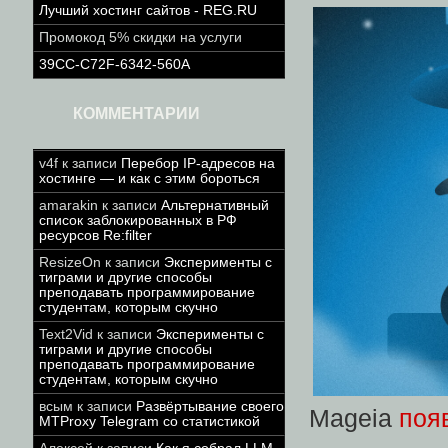
Лучший хостинг сайтов - REG.RU
Промокод 5% скидки на услуги
39CC-C72F-6342-560A
КОММЕНТАРИИ
v4f
к записи
Перебор IP-адресов на
хостинге — и как с этим бороться
amarakin
к записи
Альтернативный
список заблокированных в РФ
ресурсов Re:filter
ResizeOn
к записи
Эксперименты с
тиграми и другие способы
преподавать программирование
студентам, которым скучно
Text2Vid
к записи
Эксперименты с
тиграми и другие способы
преподавать программирование
студентам, которым скучно
всым
к записи
Развёртывание своего
Mageia
поя
MTProxy Telegram со статистикой