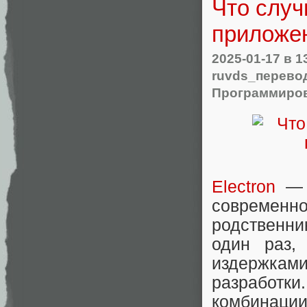
Что случ
приложен
2025-01-17
в 1
ruvds_перево
Программиро
Electron
— э
современно
родственни
один раз,
издержками
разработки
комбинаци