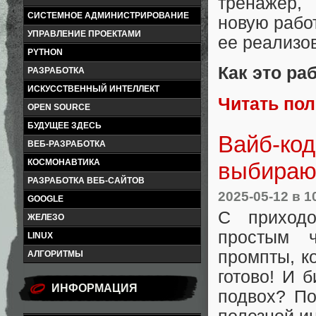
тренажер,
СИСТЕМНОЕ АДМИНИСТРИРОВАНИЕ
новую рабо
УПРАВЛЕНИЕ ПРОЕКТАМИ
ее реализов
PYTHON
Как это ра
РАЗРАБОТКА
ИСКУССТВЕННЫЙ ИНТЕЛЛЕКТ
Читать по
OPEN SOURCE
БУДУЩЕЕ ЗДЕСЬ
Вайб-код
ВЕБ-РАЗРАБОТКА
КОСМОНАВТИКА
выбираю
РАЗРАБОТКА ВЕБ-САЙТОВ
2025-05-12
в 1
GOOGLE
С приход
ЖЕЛЕЗО
простым ч
LINUX
промпты, к
АЛГОРИТМЫ
готово! И 
ИНФОРМАЦИЯ
подвох? По