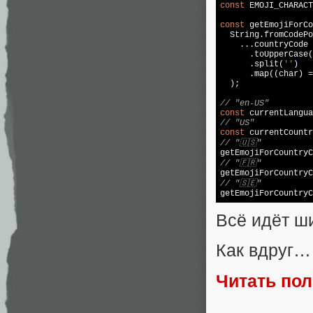
const
 EMOJI_CHARACT
const
 getEmojiForCo
String
.fromCodePo
    ...countryCode

      .toUpperCase(
      .split(
''
)

      .map((char) =
  );

// "en-US"
const
// "US"
const
 currentCountr
// "🇺🇸"
// "🇫🇷"

getEmojiForCountry
// "🇸🇪"

getEmojiForCountry
Всё идёт ш
Как вдруг…
Читать по