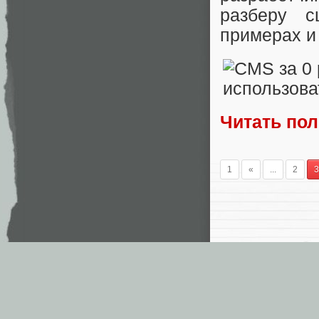
разберу с
примерах и
Читать по
1
«
...
2
3