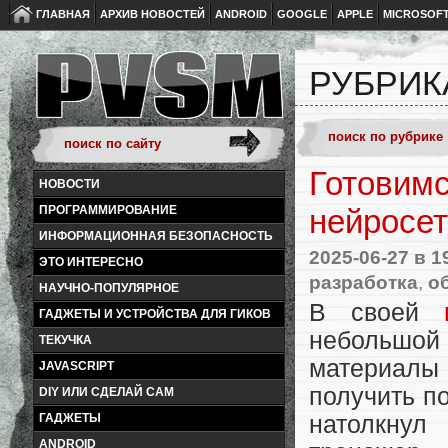
ГЛАВНАЯ
АРХИВ НОВОСТЕЙ
ANDROID
GOOGLE
APPLE
MICROSOF
РУБРИКА
Готовим
НОВОСТИ
ПРОГРАММИРОВАНИЕ
нейросет
ИНФОРМАЦИОННАЯ БЕЗОПАСНОСТЬ
2025-06-27
в 1
ЭТО ИНТЕРЕСНО
разработка
,
о
НАУЧНО-ПОПУЛЯРНОЕ
В своей
ГАДЖЕТЫ И УСТРОЙСТВА ДЛЯ ГИКОВ
небольшой 
ТЕКУЧКА
материалы
JAVASCRIPT
получить п
DIY ИЛИ СДЕЛАЙ САМ
ГАДЖЕТЫ
натолкнул
ANDROID