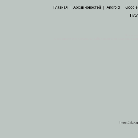
Главная
|
Архив новостей
|
Android
|
Google
Пуб
Все пра
Основными материалами сайта являются
архивные ко
https://ajax.