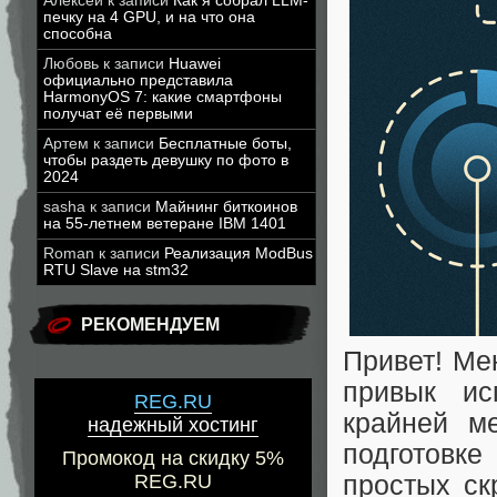
Алексей
к записи
Как я собрал LLM-
печку на 4 GPU, и на что она
способна
Любовь
к записи
Huawei
официально представила
HarmonyOS 7: какие смартфоны
получат её первыми
Артем
к записи
Бесплатные боты,
чтобы раздеть девушку по фото в
2024
sasha
к записи
Майнинг биткоинов
на 55-летнем ветеране IBM 1401
Roman
к записи
Реализация ModBus
RTU Slave на stm32
РЕКОМЕНДУЕМ
Привет! Ме
привык ис
REG.RU
крайней м
надежный хостинг
подготовк
Промокод на скидку 5%
простых ск
REG.RU