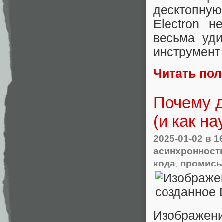
десктопную
Electron н
весьма уди
инструмент 
Читать по
Почему д
(и как н
2025-01-02
в 1
асинхронност
кода
,
промис
Изображени