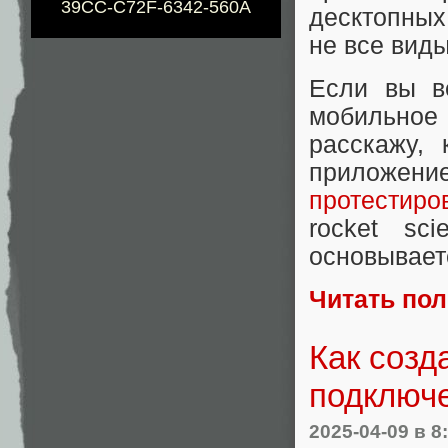
39CC-C72F-6342-560A
десктопных 
не все вид
Если вы ве
мобильное 
расскажу, 
приложение
протестиро
rocket sc
основывает
Читать по
Как созд
подключе
2025-04-09
в 8