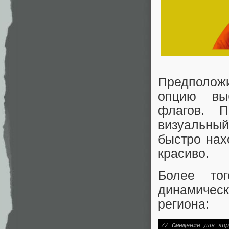
Предположи
опцию вы
флагов. П
визуальны
быстро нах
красиво.
Более то
динамичес
региона:
// Смещение для кор