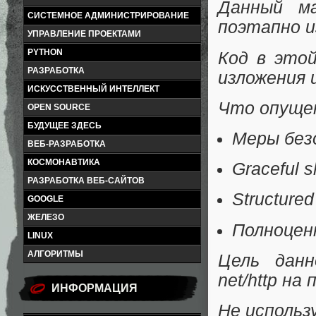
Данный м
СИСТЕМНОЕ АДМИНИСТРИРОВАНИЕ
поэтапно из
УПРАВЛЕНИЕ ПРОЕКТАМИ
PYTHON
Код в это
РАЗРАБОТКА
изложения и
ИСКУССТВЕННЫЙ ИНТЕЛЛЕКТ
Что опущен
OPEN SOURCE
БУДУЩЕЕ ЗДЕСЬ
Меры безо
ВЕБ-РАЗРАБОТКА
КОСМОНАВТИКА
Graceful 
РАЗРАБОТКА ВЕБ-САЙТОВ
Structured
GOOGLE
ЖЕЛЕЗО
Полноцен
LINUX
АЛГОРИТМЫ
Цель данн
net/http на
ИНФОРМАЦИЯ
Не использ