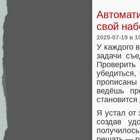
Автомати
свой наб
2025-07-19
в 1
У каждого 
задачи съе
Проверить
убедиться,
прописаны 
ведёшь пр
становится 
Я устал от
создав уд
получилос
решать — ра