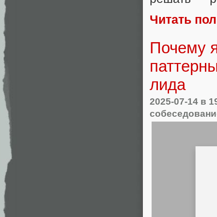
Читать по
Почему я
паттерны
лида
2025-07-14
в 1
собеседовани