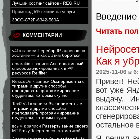
Лучший хостинг сайтов - REG.RU
Промокод 5% скидки на услуги
Введение
39CC-C72F-6342-560A
Читать по
КОММЕНТАРИИ
Нейросет
v4f
к записи
Перебор IP-адресов на
хостинге — и как с этим бороться
Как я уб
amarakin
к записи
Альтернативный
список заблокированных в РФ
2025-11-06
в 6
ресурсов Re:filter
Привет! Не
ResizeOn
к записи
Эксперименты с
тиграми и другие способы
вот уже Ян
преподавать программирование
студентам, которым скучно
выдачу. И
Text2Vid
к записи
Эксперименты с
классичес
тиграми и другие способы
преподавать программирование
сгенериро
студентам, которым скучно
остальное в
всым
к записи
Развёртывание своего
MTProxy Telegram со статистикой
Я решил ве