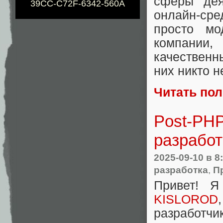
сферы дея
39CC-C72F-6342-560A
онлайн-сре
просто мо
компании,
качественн
них никто н
Читать по
Post-PHP
разработ
2025-09-10
в 8
разработка
,
П
Привет! Я
KISLOROD
разработчи