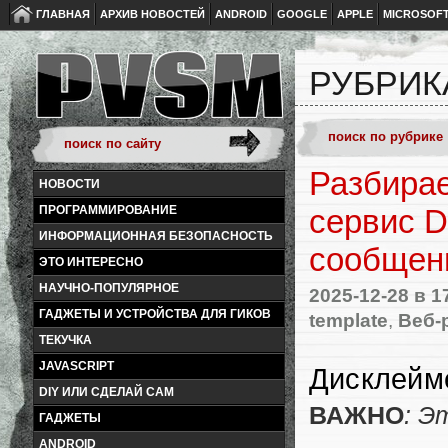
ГЛАВНАЯ
АРХИВ НОВОСТЕЙ
ANDROID
GOOGLE
APPLE
MICROSOF
РУБРИКА
Разбирае
НОВОСТИ
ПРОГРАММИРОВАНИЕ
сервис D
ИНФОРМАЦИОННАЯ БЕЗОПАСНОСТЬ
сообщен
ЭТО ИНТЕРЕСНО
НАУЧНО-ПОПУЛЯРНОЕ
2025-12-28
в 1
ГАДЖЕТЫ И УСТРОЙСТВА ДЛЯ ГИКОВ
template
,
Веб-
ТЕКУЧКА
JAVASCRIPT
Дисклейм
DIY ИЛИ СДЕЛАЙ САМ
ВАЖНО
: Э
ГАДЖЕТЫ
ANDROID