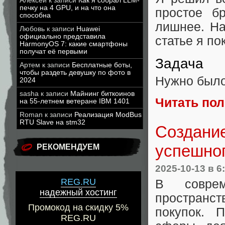
Алексей
к записи
Как я собрал LLM-
печку на 4 GPU, и на что она
простое б
способна
лишнее. Н
Любовь
к записи
Huawei
официально представила
статье я по
HarmonyOS 7: какие смартфоны
получат её первыми
Задача
Артем
к записи
Бесплатные боты,
чтобы раздеть девушку по фото в
Нужно было
2024
sasha
к записи
Майнинг биткоинов
Читать по
на 55-летнем ветеране IBM 1401
Roman
к записи
Реализация ModBus
RTU Slave на stm32
Создание
успешног
РЕКОМЕНДУЕМ
2025-10-13
в 6
REG.RU
В совре
надежный хостинг
пространс
Промокод на скидку 5%
покупок. 
REG.RU