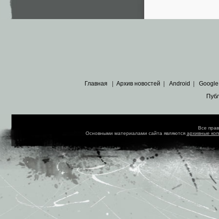
Главная
|
Архив новостей
|
Android
|
Google
Пуб
Все пра
Основными материалами сайта являются
архивные ко