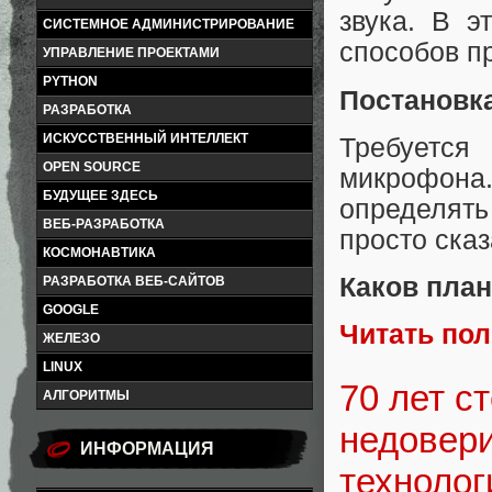
звука. В э
СИСТЕМНОЕ АДМИНИСТРИРОВАНИЕ
способов пр
УПРАВЛЕНИЕ ПРОЕКТАМИ
PYTHON
Постановк
РАЗРАБОТКА
ИСКУССТВЕННЫЙ ИНТЕЛЛЕКТ
Требуется
OPEN SOURCE
микрофона
БУДУЩЕЕ ЗДЕСЬ
определять
ВЕБ-РАЗРАБОТКА
просто сказ
КОСМОНАВТИКА
Каков пла
РАЗРАБОТКА ВЕБ-САЙТОВ
GOOGLE
Читать по
ЖЕЛЕЗО
LINUX
70 лет с
АЛГОРИТМЫ
недовери
ИНФОРМАЦИЯ
технолог