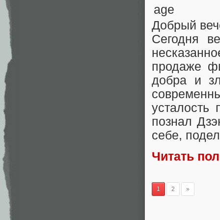
Добрый веч
Сегодня ве
несказанно
продаже фи
добра и зл
современн
усталость 
познал Дзэ
себе, подел
Читать по
1
2
»