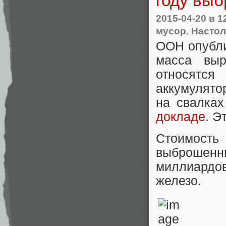
году выб
2015-04-20
в 1
мусор
,
Насто
ООН опубли
масса выр
относятс
аккумулято
на свалках
докладе
. Э
Стоимост
выброшенны
миллиардов
железо.