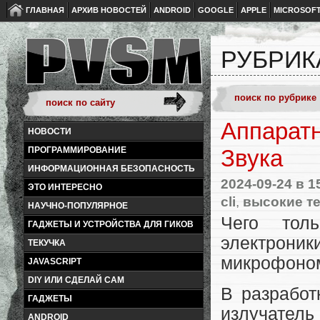
ГЛАВНАЯ
АРХИВ НОВОСТЕЙ
ANDROID
GOOGLE
APPLE
MICROSOF
РУБРИК
Аппаратн
НОВОСТИ
ПРОГРАММИРОВАНИЕ
Звука
ИНФОРМАЦИОННАЯ БЕЗОПАСНОСТЬ
2024-09-24
в 1
ЭТО ИНТЕРЕСНО
cli
,
высокие т
НАУЧНО-ПОПУЛЯРНОЕ
Чего тол
ГАДЖЕТЫ И УСТРОЙСТВА ДЛЯ ГИКОВ
электроник
ТЕКУЧКА
микрофоном.
JAVASCRIPT
DIY ИЛИ СДЕЛАЙ САМ
В разработ
ГАДЖЕТЫ
излучатель
ANDROID