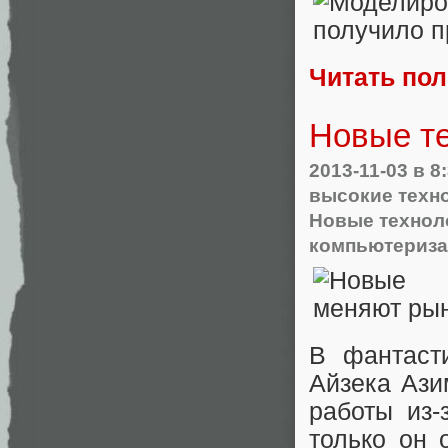
Читать по
Новые те
2013-11-03
в 8
высокие техн
Новые технол
компьютериз
В фантаст
Айзека Ази
работы из-
только он 