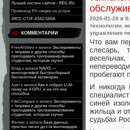
Лучший хостинг сайтов - REG.RU
обслужи
Промокод 5% скидки на услуги
2020-01-20
в 8
39CC-C72F-6342-560A
технологии
,
ж
управление п
КОММЕНТАРИИ
Что вам пе
FreeAIVideo
к записи
Эксперименты
слесарь, 
с тиграми и другие способы
преподавать программирование
весельчак
студентам, которым скучно
неперевод
Влад
к записи
NAVIS —
пробегают 
многоцелевой быстросборный
беспилотный катамаран
Азат
к записи
Как я собрал LLM-
И никогда 
печку на 4 GPU, и на что она
специалис
способна
FileCompare
к записи
Эксперименты
синей изол
с тиграми и другие способы
жильца и о
преподавать программирование
студентам, которым скучно
судьбах Ро
Феликс
к записи
База данных
простых чисел до ста миллиардов