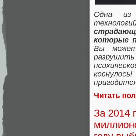
Одна из 
технологи
страдающ
которые п
Вы может
разрушит
психическ
коснулось
пригодится
Читать по
За 2014 
миллионо