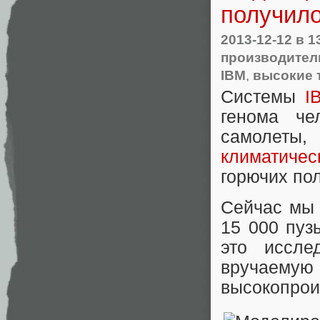
получил
2013-12-12
в 1
производител
IBM
,
высокие 
Системы
I
генома че
самолеты
климатиче
горючих по
Сейчас мы 
15 000 пуз
это иссле
вручае
высокопрои