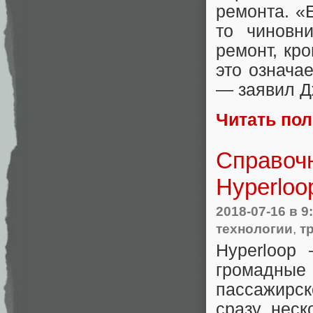
ремонта. «
то чиновн
ремонт, кро
это означа
— заявил Дж
Читать по
Справочн
Hyperloo
2018-07-16
в 9
технологии
,
т
Hyperloop
громадны
пассажирс
сразу неск