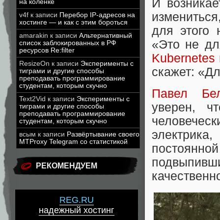
И возника
на коленке
измениться,
v4f
к записи
Перебор IP-адресов на
хостинге — и как с этим бороться
для этого 
amarakin
к записи
Альтернативный
«Это не д
список заблокированных в РФ
ресурсов Re:filter
Kubernetes
ResizeOn
к записи
Эксперименты с
скажет: «Дл
тиграми и другие способы
преподавать программирование
студентам, которым скучно
Павел Бе
Text2Vid
к записи
Эксперименты с
уверен, ч
тиграми и другие способы
преподавать программирование
человечес
студентам, которым скучно
электрика,
всым
к записи
Развёртывание своего
MTProxy Telegram со статистикой
постоянн
подвыпивш
РЕКОМЕНДУЕМ
качественно
REG.RU
надежный хостинг