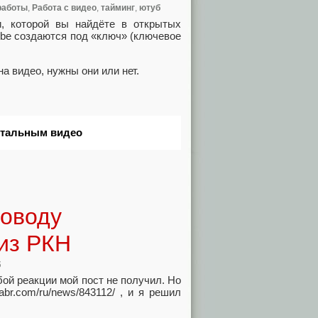
работы
,
Работа с видео
,
тайминг
,
ютуб
, которой вы найдёте в открытых
ube создаются под «ключ» (ключевое
а видео, нужны они или нет.
нтальным видео
поводу
 из РКН
б
бой реакции мой пост не получил. Но
br.com/ru/news/843112/ , и я решил