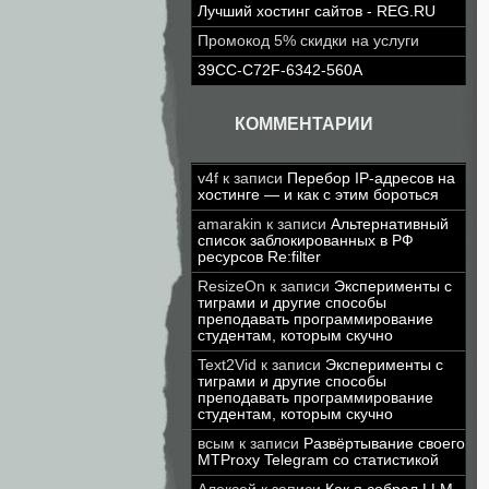
Лучший хостинг сайтов - REG.RU
Промокод 5% скидки на услуги
39CC-C72F-6342-560A
КОММЕНТАРИИ
v4f
к записи
Перебор IP-адресов на
хостинге — и как с этим бороться
amarakin
к записи
Альтернативный
список заблокированных в РФ
ресурсов Re:filter
ResizeOn
к записи
Эксперименты с
тиграми и другие способы
преподавать программирование
студентам, которым скучно
Text2Vid
к записи
Эксперименты с
тиграми и другие способы
преподавать программирование
студентам, которым скучно
всым
к записи
Развёртывание своего
MTProxy Telegram со статистикой