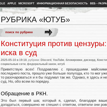
GLE
APPLE
MICROSOFT
ИНФОРМАЦИОННАЯ БЕЗОПАСНОСТЬ
ВЕБ – РАЗР
РУБРИКА «ЮТУБ»
Конституция против цензуры:
иска в суд
2025-05-10
в 19:18
, рубрики:
Discord
,
YouTube
,
блокировки
,
дискорд
,
Консти
социальные сети
,
федеральный закон
,
ютуб
Приветствую всех! Поздравляю с прошедшими майскими
последнего поста, прошло уже больше полугода, кто то мог уж
то разочароваться и я бы подумал так же. Однако, я здесь и н
суд. Но, обо всем по порядку.
Обращение в РКН.
Это был первый шаг, который я, сделал, благодаря ваш
догадаться, совершено не спешил с ответом, ответили они ров