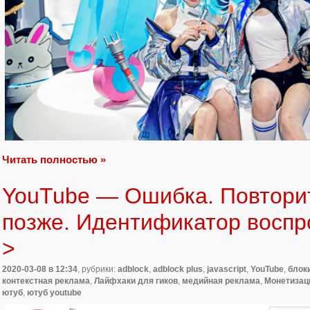
Читать полностью »
YouTube — Ошибка. Повтори
позже. Идентификатор воспр
>
2020-03-08
в 12:34
, рубрики:
adblock
,
adblock plus
,
javascript
,
YouTube
,
блок
контекстная реклама
,
Лайфхаки для гиков
,
медийная реклама
,
Монетизац
ютуб
,
ютуб youtube