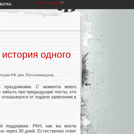
Select Language
▼
АБОТКА
 история одного
туция РФ
,
ркн
,
Росскомнадзор
,
 праздниками. С момента моего
е забыть про предыдущие посты, кто
е отказывался от подачи заявления в
ей поддержке. РКН, как вы могли
но через 30 дней. Естественно ответ