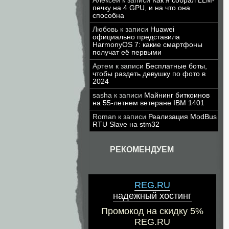
Алексей
к записи
Как я собрал LLM-
печку на 4 GPU, и на что она
способна
Любовь
к записи
Huawei
официально представила
HarmonyOS 7: какие смартфоны
получат её первыми
Артем
к записи
Бесплатные боты,
чтобы раздеть девушку по фото в
2024
sasha
к записи
Майнинг биткоинов
на 55-летнем ветеране IBM 1401
Roman
к записи
Реализация ModBus
RTU Slave на stm32
РЕКОМЕНДУЕМ
REG.RU
надежный хостинг
Промокод на скидку 5%
REG.RU