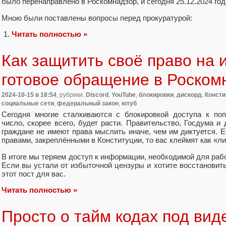
было перенаправлено в Роскомнадзор, и сегодня 25.12.2024 год
Мною были поставлены вопросы перед прокуратурой:
Читать полностью »
Как защитить своё право на
готовое обращение в Роском
2024-10-15
в 18:54
, рубрики:
Discord
,
YouTube
,
блокировки
,
дискорд
,
Консти
социальные сети
,
федеральный закон
,
ютуб
Сегодня многие сталкиваются с блокировкой доступа к поп
число, скорее всего, будет расти. Правительство, Госдума и 
граждане не имеют права мыслить иначе, чем им диктуется. 
правами, закреплёнными в Конституции, то вас клеймят как «л
В итоге мы теряем доступ к информации, необходимой для раб
Если вы устали от избыточной цензуры и хотите восстановить
этот пост для вас.
Читать полностью »
Просто о тайм кодах под вид