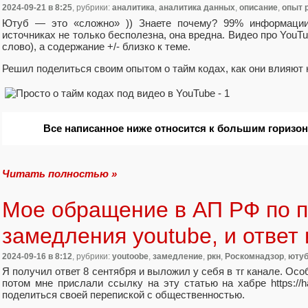
2024-09-21
в 8:25
, рубрики:
аналитика
,
аналитика данных
,
описание
,
опыт 
Ютуб — это «сложно» )) Знаете почему? 99% информации
источниках не только бесполезна, она вредна. Видео про YouT
слово), а содержание +/- близко к теме.
Решил поделиться своим опытом о тайм кодах, как они влияют н
Все написанное ниже относится к большим горизо
Читать полностью »
Мое обращение в АП РФ по 
замедления youtube, и ответ
2024-09-16
в 8:12
, рубрики:
youtoobe
,
замедление
,
ркн
,
Роскомнадзор
,
юту
Я получил ответ 8 сентября и выложил у себя в тг канале. Осо
потом мне прислали ссылку на эту статью на хабре https://ha
поделиться своей перепиской с общественностью.