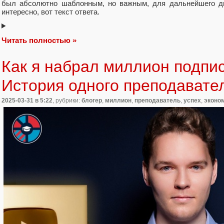
был абсолютно шаблонным, но важным, для дальнейшего дв
интересно, вот текст ответа.
Читать полностью »
Как я набрал миллион подпи
История одного преподавате
2025-03-31
в 5:22
, рубрики:
блогер
,
миллион
,
преподаватель
,
успех
,
эконо