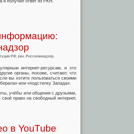
а я получил ответ из РКН.
 информацию:
надзор
туция РФ
,
ркн
,
Росскомнадзор
,
улярным интернет-ресурсам, и это
другие органы, похоже, считают, что
Если вы хотите пользоваться своими
иберала» или «подстилку Запада».
оты, учёбы или общения с друзьями.
 своё право на свободный интернет,
ео в YouTube