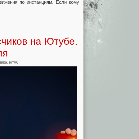
ижения по инстанциям. Если кому
счиков на Ютубе.
ля
мика
,
ютуб