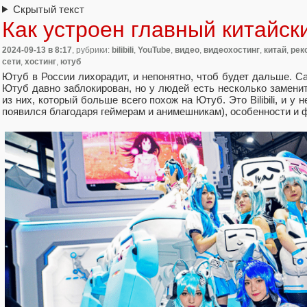
Скрытый текст
Как устроен главный китайск
2024-09-13
в 8:17
, рубрики:
bilibili
,
YouTube
,
видео
,
видеохостинг
,
китай
,
рек
сети
,
хостинг
,
ютуб
Ютуб в России лихорадит, и непонятно, чтоб будет дальше. Са
Ютуб давно заблокирован, но у людей есть несколько замени
из них, который больше всего похож на Ютуб. Это Bilibili, и у 
появился благодаря геймерам и анимешникам), особенности и 