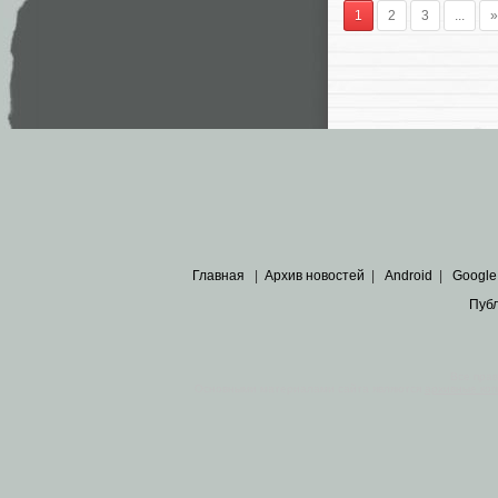
1
2
3
...
»
Главная
|
Архив новостей
|
Android
|
Google
Пуб
Все пра
Основными материалами сайта являются
архивные ко