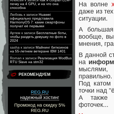
Алексей
к записи
Как я собрал LLM-
На волне
печку на 4 GPU, и на что она
способна
даже из тех
Любовь
к записи
Huawei
ситуации.
официально представила
HarmonyOS 7: какие смартфоны
получат её первыми
А большая
Артем
к записи
Бесплатные боты,
вообще, вы
чтобы раздеть девушку по фото в
2024
мнения, гра
sasha
к записи
Майнинг биткоинов
на 55-летнем ветеране IBM 1401
В данной с
Roman
к записи
Реализация ModBus
на
информ
RTU Slave на stm32
мыслями, 
РЕКОМЕНДУЕМ
правильно.
Под катом
точки над "ё
REG.RU
А также н
надежный хостинг
фоточек...
Промокод на скидку 5%
REG.RU