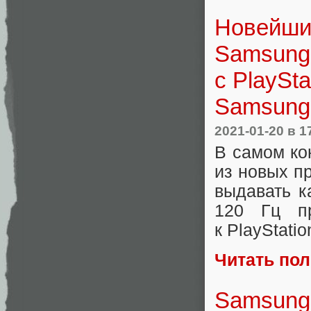
Новейши
Samsung 
с PlaySt
Samsung 
2021-01-20
в 1
В самом ко
из новых п
выдавать к
120 Гц п
к PlayStati
Читать по
Samsung 