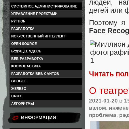
людей, на
СИСТЕМНОЕ АДМИНИСТРИРОВАНИЕ
детей или ф
УПРАВЛЕНИЕ ПРОЕКТАМИ
Поэтому я 
PYTHON
Face Recog
РАЗРАБОТКА
ИСКУССТВЕННЫЙ ИНТЕЛЛЕКТ
OPEN SOURCE
БУДУЩЕЕ ЗДЕСЬ
ВЕБ-РАЗРАБОТКА
КОСМОНАВТИКА
Читать по
РАЗРАБОТКА ВЕБ-САЙТОВ
GOOGLE
О театре
ЖЕЛЕЗО
LINUX
2021-01-20
в 1
АЛГОРИТМЫ
взлом
,
инжене
проблема
,
рж
ИНФОРМАЦИЯ