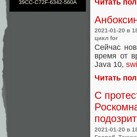
Читать по
39CC-C72F-6342-560A
Анбоксин
2021-01-20
в 1
цикл for
Сейчас нов
время от 
Java 10,
sw
Читать по
С протес
Роскомна
подозри
2021-01-20
в 1
Госвеб
,
Текуч