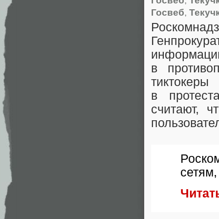
Госвеб
,
Текуч
Роскомнад
Генпрокура
информаци
в противо
тиктокер
в протест
считают
,
ч
пользовате
Роско
сетям
,
Читат