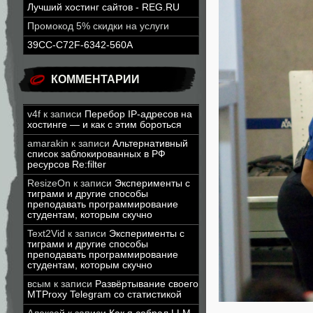
Лучший хостинг сайтов - REG.RU
Промокод 5% скидки на услуги
39CC-C72F-6342-560A
КОММЕНТАРИИ
v4f
к записи
Перебор IP-адресов на
хостинге — и как с этим бороться
amarakin
к записи
Альтернативный
список заблокированных в РФ
ресурсов Re:filter
ResizeOn
к записи
Эксперименты с
тиграми и другие способы
преподавать программирование
студентам, которым скучно
Text2Vid
к записи
Эксперименты с
тиграми и другие способы
преподавать программирование
студентам, которым скучно
всым
к записи
Развёртывание своего
MTProxy Telegram со статистикой