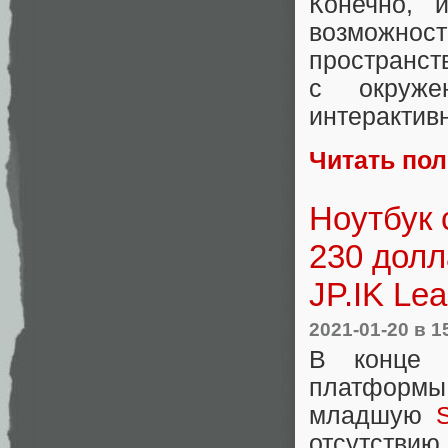
Конечно, 
возможно
пространств
с окруже
интерактив
Читать по
Ноутбук 
230 долл
JP.IK Le
2021-01-20
в 1
В конце 
платформ
младшую
отсутстви