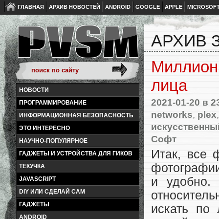
ГЛАВНАЯ
АРХИВ НОВОСТЕЙ
ANDROID
GOOGLE
APPLE
MICROSOF
АРХИВ З
Миллион 
лица
НОВОСТИ
2021-01-20
в 2
ПРОГРАММИРОВАНИЕ
networks
,
plex
ИНФОРМАЦИОННАЯ БЕЗОПАСНОСТЬ
искусственны
ЭТО ИНТЕРЕСНО
Софт
НАУЧНО-ПОПУЛЯРНОЕ
Итак, все
ГАДЖЕТЫ И УСТРОЙСТВА ДЛЯ ГИКОВ
фотографии
ТЕКУЧКА
и удобно.
JAVASCRIPT
DIY ИЛИ СДЕЛАЙ САМ
относитель
ГАДЖЕТЫ
искать по
ANDROID