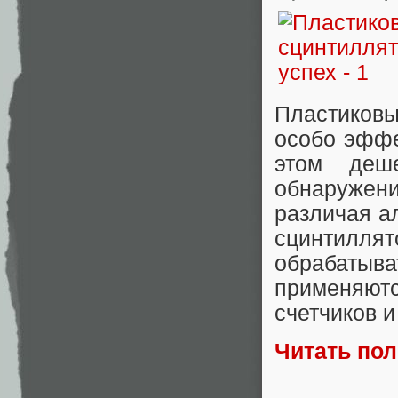
Пластиковы
особо эффе
этом деш
обнаружен
различая а
сцинтилля
обрабатыва
применяют
счетчиков и
Читать по