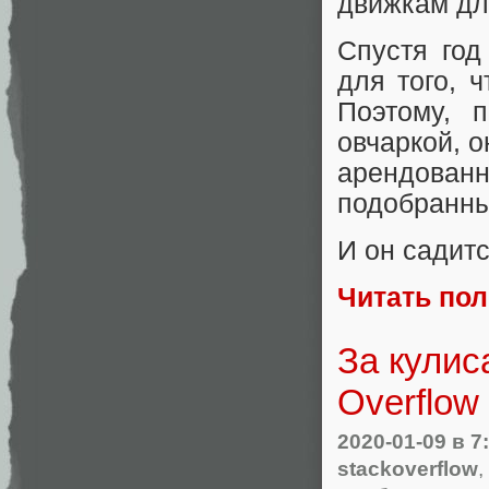
движкам дл
Спустя год
для того, 
Поэтому, 
овчаркой, о
арендован
подобранны
И он садитс
Читать по
За кулис
Overflow
2020-01-09
в 7
stackoverflow
,