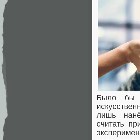
Было бы л
искусствен
лишь нан
считать пр
экспери