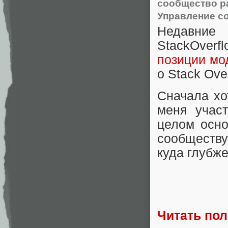
сообщество р
Управление с
Недавни
StackOverf
позиции мо
о Stack Ov
Сначала хо
меня учас
целом осно
сообществу
куда глубже
Читать по