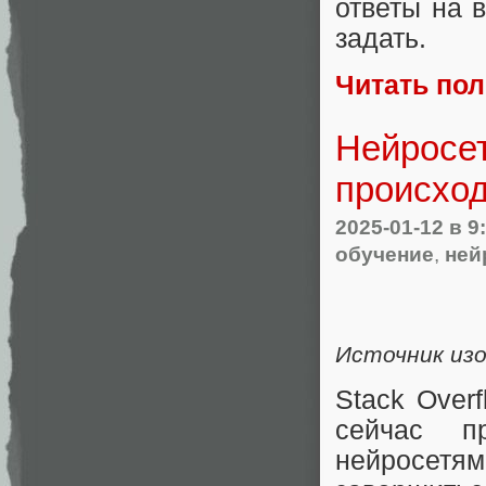
ответы на 
задать.
Читать по
Нейросет
происхо
2025-01-12
в 9
обучение
,
ней
Источник изоб
Stack Overf
сейчас п
нейросетя