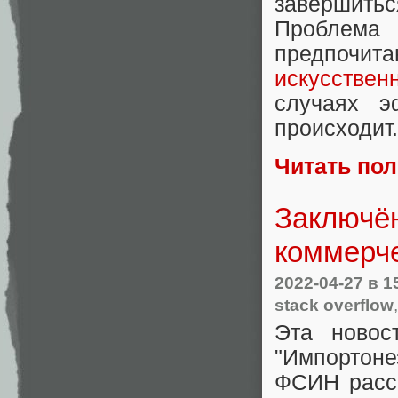
завершить
Проблема
предпочит
искусствен
случаях э
происходит.
Читать по
Заключён
коммерч
2022-04-27
в 1
stack overflow
Эта новос
"Импортон
ФСИН рассм