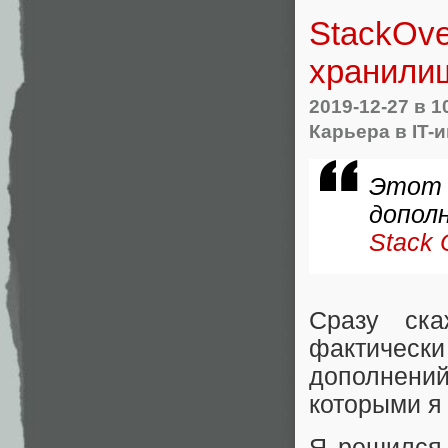
StackOve
хранилищ
2019-12-27
в 1
Карьера в IT-
Этот
допол
Stack 
Сразу ск
фактичес
дополнений
которыми я
Я решился 