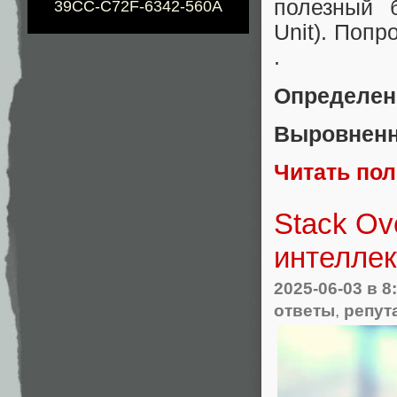
полезный 
39CC-C72F-6342-560A
Unit). Попр
.
Определен
Выровненн
Читать по
Stack Ov
интеллек
2025-06-03
в 8
ответы
,
репут