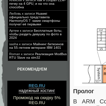
Алексей
к записи
Как я собрал LLM-
печку на 4 GPU, и на что она
способна
Любовь
к записи
Huawei
официально представила
HarmonyOS 7: какие смартфоны
получат её первыми
Артем
к записи
Бесплатные боты,
чтобы раздеть девушку по фото в
2024
sasha
к записи
Майнинг биткоинов
на 55-летнем ветеране IBM 1401
Roman
к записи
Реализация ModBus
RTU Slave на stm32
РЕКОМЕНДУЕМ
REG.RU
Пролог
надежный хостинг
Промокод на скидку 5%
В ARM Cor
REG.RU