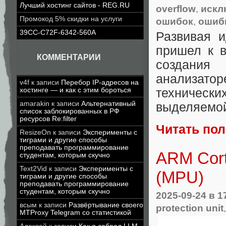
Лучший хостинг сайтов - REG.RU
overflow
,
искл
Промокод 5% скидки на услуги
ошибок
,
ошиб
39CC-C72F-6342-560A
Развивая 
пришел к в
КОММЕНТАРИИ
создания 
анализатор
v4f
к записи
Перебор IP-адресов на
хостинге — и как с этим бороться
технически
amarakin
к записи
Альтернативный
выделяемой
список заблокированных в РФ
ресурсов Re:filter
Читать по
ResizeOn
к записи
Эксперименты с
тиграми и другие способы
преподавать программирование
ARM Cort
студентам, которым скучно
Text2Vid
к записи
Эксперименты с
(MPU)
тиграми и другие способы
преподавать программирование
студентам, которым скучно
2025-09-24
в 1
всым
к записи
Развёртывание своего
protection unit
MTProxy Telegram со статистикой