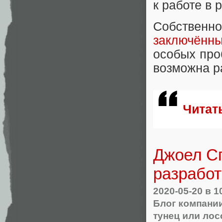
к работе в 
Собствен
заключённ
особых про
возможна ра
Читат
Джоел Сп
разработ
2020-05-20
в 1
Блог компании 
тунец или лос