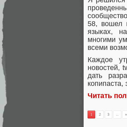
проведен
сообщество
58, вошел
языках, н
многими ум
всеми возм
Каждое ут
новостей, t
дать разр
копипаста,
Читать по
1
2
3
...
»