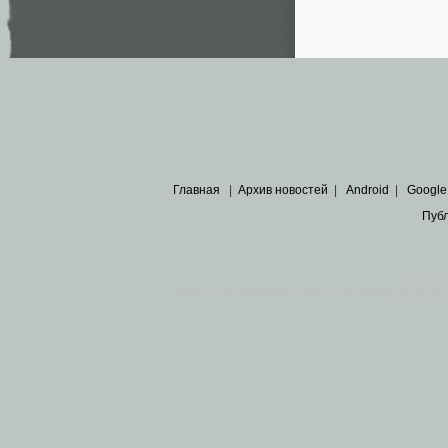
Главная
|
Архив новостей
|
Android
|
Google
Пуб
Все пра
Основными материалами сайта являются
архивные ко