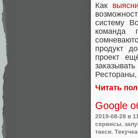
Как
выясн
возможнос
систему Bo
команда 
сомневают
продукт до
проект ещ
заказывать
Рестораны
,
Читать по
Google о
2019-08-28
в 1
сервисы
,
запу
такси
,
Текучка