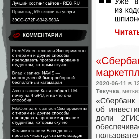
Уже в
Лучший хостинг сайтов - REG.RU
из код
Промокод 5% скидки на услуги
шпион
39CC-C72F-6342-560A
Читат
КОММЕНТАРИИ
FreeAIVideo
к записи
Эксперименты
с тиграми и другие способы
«Сбербан
преподавать программирование
студентам, которым скучно
маркетп
Влад
к записи
NAVIS —
многоцелевой быстросборный
2020-06-11
в 1
беспилотный катамаран
Текучка
, метки
Азат
к записи
Как я собрал LLM-
печку на 4 GPU, и на что она
«
Сбербан
способна
об инвести
FileCompare
к записи
Эксперименты
с тиграми и другие способы
доли 2Г
преподавать программирование
студентам, которым скучно
обеспечив
Феликс
к записи
База данных
пользова
простых чисел до ста миллиардов