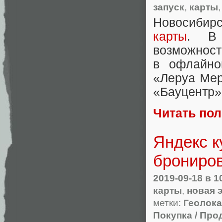
запуск
,
карты
Новосибир
карты
. В 
возможно
в офлайно
«
Леруа Мер
«Бауцентр»
Читать по
Яндекс к
брониро
2019-09-18
в 1
карты
,
новая 
метки:
Геолок
Покупка / Про