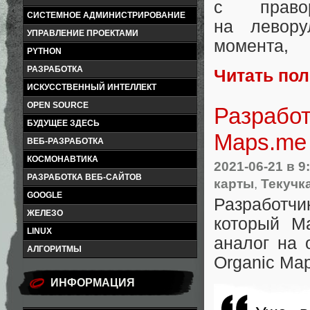
с право
СИСТЕМНОЕ АДМИНИСТРИРОВАНИЕ
на левору
УПРАВЛЕНИЕ ПРОЕКТАМИ
момента
,
PYTHON
РАЗРАБОТКА
Читать по
ИСКУССТВЕННЫЙ ИНТЕЛЛЕКТ
OPEN SOURCE
Разработ
БУДУЩЕЕ ЗДЕСЬ
Maps.me
ВЕБ-РАЗРАБОТКА
КОСМОНАВТИКА
2021-06-21
в 9
РАЗРАБОТКА ВЕБ-САЙТОВ
карты
,
Текучк
GOOGLE
Разработч
ЖЕЛЕЗО
который Ma
LINUX
аналог на 
АЛГОРИТМЫ
Organic Map
ИНФОРМАЦИЯ