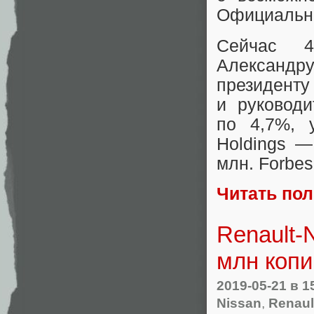
Официально
Сейчас 4
Александр
президе
и руковод
по 4,7%, 
Holdings 
млн. Forbes
Читать по
Renault-
млн копи
2019-05-21
в 1
Nissan
,
Renaul