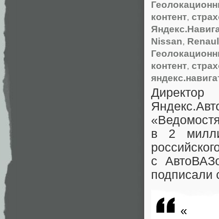
Геолокационн
контент
,
страх
Яндекс.Навиг
Nissan
,
Renaul
Геолокационн
контент
,
страх
яндекс.навига
Директор
Яндекс.
«Ведомостя
в 2 милли
российско
с АвтоВА
подписали 
«