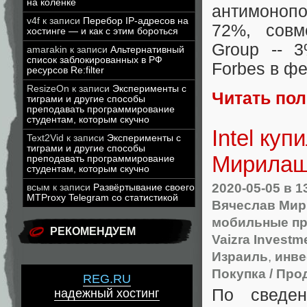
на коленке
антимоноп
v4f
к записи
Перебор IP-адресов на
72%, совм
хостинге — и как с этим бороться
Group -- 
amarakin
к записи
Альтернативный
список заблокированных в РФ
Forbes в ф
ресурсов Re:filter
ResizeOn
к записи
Эксперименты с
Читать по
тиграми и другие способы
преподавать программирование
студентам, которым скучно
Intel ку
Text2Vid
к записи
Эксперименты с
тиграми и другие способы
Мирилашв
преподавать программирование
студентам, которым скучно
2020-05-05
в 1
всым
к записи
Развёртывание своего
MTProxy Telegram со статистикой
Вячеслав Ми
мобильные п
РЕКОМЕНДУЕМ
Vaizra Investm
Израиль
,
инве
Покупка / Про
REG.RU
По сведен
надежный хостинг