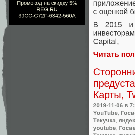
приложение
Промокод на скидку 5%
REG.RU
с оценкой 
39CC-C72F-6342-560A
В 2015 
инвесторам
Capital
,
Читать по
Сторонни
предуста
Карты, Tw
2019-11-06
в 7
YouTube
,
Госв
Текучка
,
янде
youtube
,
Госв