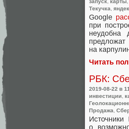
запуск
,
карты
Текучка
,
яндек
Google
рас
при постр
неудобна 
предлож
на карпули
Читать по
РБК: Сбе
2019-08-22
в 1
инвестиции
,
к
Геолокационн
Продажа
,
Сбе
Источники
о возможно