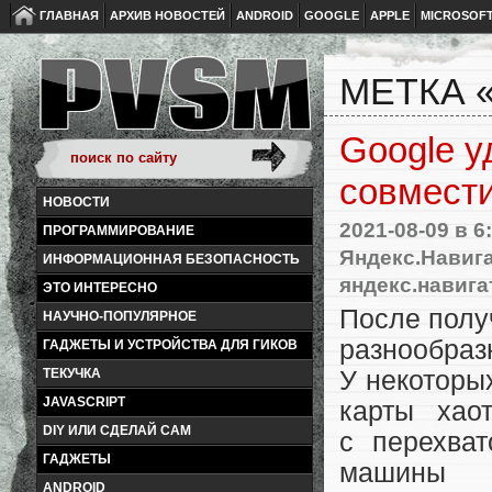
ГЛАВНАЯ
АРХИВ НОВОСТЕЙ
ANDROID
GOOGLE
APPLE
MICROSOF
МЕТКА 
Google у
совмести
НОВОСТИ
2021-08-09
в 6
ПРОГРАММИРОВАНИЕ
Яндекс.Навиг
ИНФОРМАЦИОННАЯ БЕЗОПАСНОСТЬ
яндекс.навига
ЭТО ИНТЕРЕСНО
После полу
НАУЧНО-ПОПУЛЯРНОЕ
разнообра
ГАДЖЕТЫ И УСТРОЙСТВА ДЛЯ ГИКОВ
У некоторы
ТЕКУЧКА
JAVASCRIPT
карты хао
DIY ИЛИ СДЕЛАЙ САМ
с перехват
ГАДЖЕТЫ
машины 
ANDROID