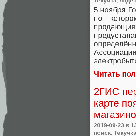
Текучка
,
янде
5 ноября Г
по котор
продаю
предустан
определё
Ассоциации
электробыт
Читать по
2ГИС пер
карте п
магазин
2019-09-23
в 1
поиск
,
Текучк