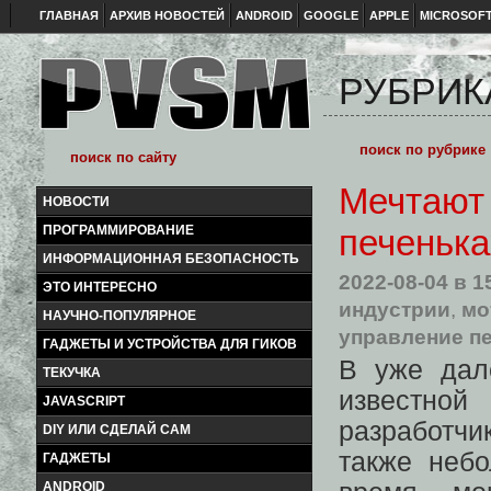
ГЛАВНАЯ
АРХИВ НОВОСТЕЙ
ANDROID
GOOGLE
APPLE
MICROSOF
РУБРИК
Мечтают 
НОВОСТИ
ПРОГРАММИРОВАНИЕ
печенька
ИНФОРМАЦИОННАЯ БЕЗОПАСНОСТЬ
2022-08-04
в 1
ЭТО ИНТЕРЕСНО
индустрии
,
мо
НАУЧНО-ПОПУЛЯРНОЕ
управление п
ГАДЖЕТЫ И УСТРОЙСТВА ДЛЯ ГИКОВ
В уже дал
ТЕКУЧКА
известной
JAVASCRIPT
разработчи
DIY ИЛИ СДЕЛАЙ САМ
также неб
ГАДЖЕТЫ
ANDROID