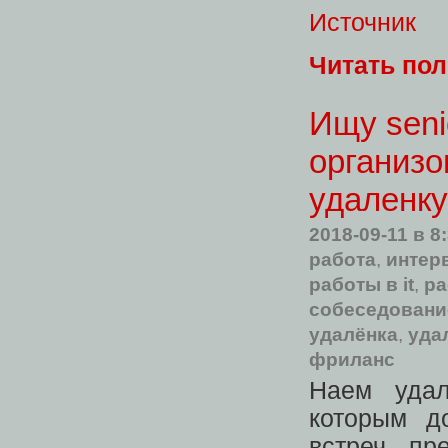
Источник
Читать по
Ищу seni
организо
удаленку
2018-09-11
в 8
работа
,
интер
работы в it
,
ра
собеседовани
удалёнка
,
уда
фриланс
Наем удал
которым д
встреч, пр