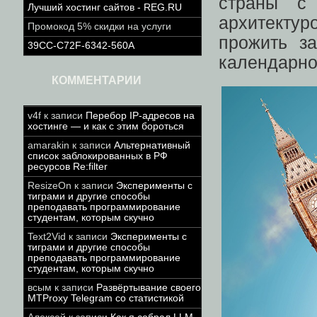
страны с
Лучший хостинг сайтов - REG.RU
архитектур
Промокод 5% скидки на услуги
прожить з
39CC-C72F-6342-560A
календарног
КОММЕНТАРИИ
v4f
к записи
Перебор IP-адресов на
хостинге — и как с этим бороться
amarakin
к записи
Альтернативный
список заблокированных в РФ
ресурсов Re:filter
ResizeOn
к записи
Эксперименты с
тиграми и другие способы
преподавать программирование
студентам, которым скучно
Text2Vid
к записи
Эксперименты с
тиграми и другие способы
преподавать программирование
студентам, которым скучно
всым
к записи
Развёртывание своего
MTProxy Telegram со статистикой