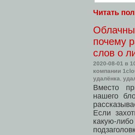
Читать по
Облачный
почему р
слов о л
2020-08-01
в 1
компании 1clo
удалёнка
,
уда
Вместо п
нашего бл
рассказыва
Если захот
какую-ли
подзаголовк