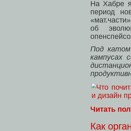
На Хабре я
период но
«мат.части
об эволю
опенспейсов
Под катом
кампусах 
дистанцио
продуктив
Читать по
Как орга