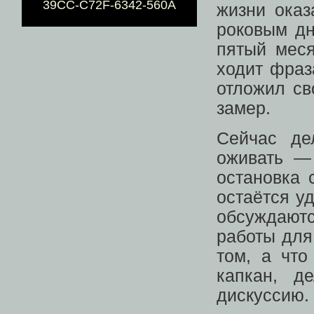
39CC-C72F-6342-560A
жизни оказ
роковым дн
пятый мес
ходит фраз
отложил св
замер.
Сейчас де
оживать —
остановка 
остаётся у
обсуждают
работы для
том, а что
капкан, д
дискуссию.