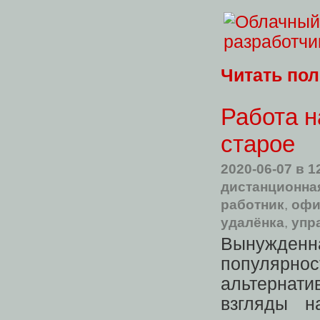
Читать по
Работа н
старое
2020-06-07
в 1
дистанционна
работник
,
офи
удалёнка
,
упр
Вынужде
популярн
альтернати
взгляды 