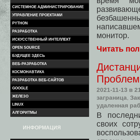
время мо
СИСТЕМНОЕ АДМИНИСТРИРОВАНИЕ
развивающе
УПРАВЛЕНИЕ ПРОЕКТАМИ
безбашенны
PYTHON
написавшем
РАЗРАБОТКА
монитор.
ИСКУССТВЕННЫЙ ИНТЕЛЛЕКТ
Читать по
OPEN SOURCE
БУДУЩЕЕ ЗДЕСЬ
Дистанци
ВЕБ-РАЗРАБОТКА
КОСМОНАВТИКА
Проблем
РАЗРАБОТКА ВЕБ-САЙТОВ
GOOGLE
2021-11-13
в 2
ЖЕЛЕЗО
заграница
,
Зак
удаленная ра
LINUX
АЛГОРИТМЫ
В последн
своих сотр
ИНФОРМАЦИЯ
воспользо