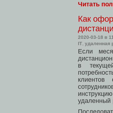
Читать по
Как офо
дистанц
2020-03-18
в 1
IT
,
удаленная 
Если меся
дистанцион
в текуще
потребнос
клиентов
сотруднико
инструкц
удаленный 
Последоват