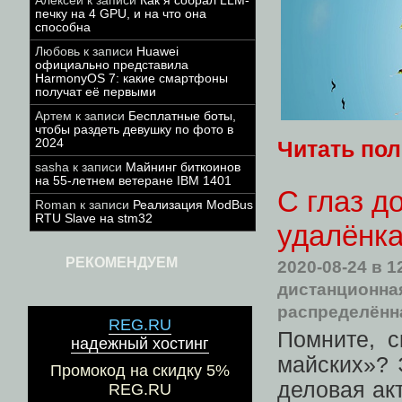
Алексей
к записи
Как я собрал LLM-
печку на 4 GPU, и на что она
способна
Любовь
к записи
Huawei
официально представила
HarmonyOS 7: какие смартфоны
получат её первыми
Артем
к записи
Бесплатные боты,
чтобы раздеть девушку по фото в
2024
Читать по
sasha
к записи
Майнинг биткоинов
на 55-летнем ветеране IBM 1401
С глаз д
Roman
к записи
Реализация ModBus
RTU Slave на stm32
удалёнка
РЕКОМЕНДУЕМ
2020-08-24
в 1
дистанционна
распределённ
REG.RU
Помните, с
надежный хостинг
майских»? 
Промокод на скидку 5%
деловая ак
REG.RU