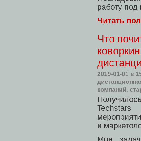
работу под 
Читать по
Что почи
коворкин
дистанц
2019-01-01
в 1
дистанционна
компаний
,
ста
Получилос
Techstars
мероприяти
и маркетоло
Моя задач