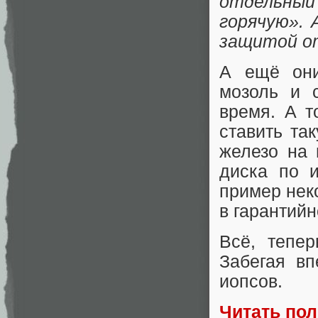
отдельный 
горячую». 
защитой от
А ещё они
мозоль и 
время. А т
ставить та
железо на 
диска по и
пример нек
в гарантийн
Всё, тепе
Забегая вп
иопсов.
Читать по