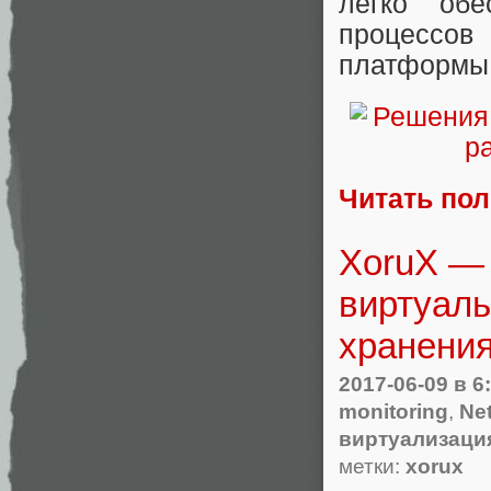
легко обе
процессо
платформы
Читать по
XoruX —
виртуаль
хранения
2017-06-09
в 6
monitoring
,
Ne
виртуализаци
метки:
xorux