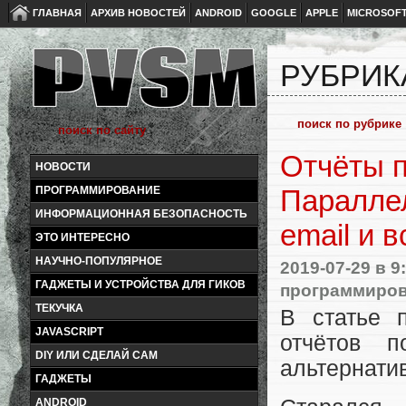
ГЛАВНАЯ
АРХИВ НОВОСТЕЙ
ANDROID
GOOGLE
APPLE
MICROSOF
РУБРИК
Отчёты 
НОВОСТИ
ПРОГРАММИРОВАНИЕ
Параллел
ИНФОРМАЦИОННАЯ БЕЗОПАСНОСТЬ
email и в
ЭТО ИНТЕРЕСНО
НАУЧНО-ПОПУЛЯРНОЕ
2019-07-29
в 9
ГАДЖЕТЫ И УСТРОЙСТВА ДЛЯ ГИКОВ
программиро
ТЕКУЧКА
В статье 
JAVASCRIPT
отчётов 
DIY ИЛИ СДЕЛАЙ САМ
альтернати
ГАДЖЕТЫ
ANDROID