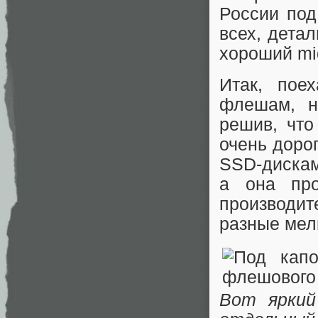
России под
всех, дета
хороший mi
Итак, пое
флешам, н
решив, что
очень доро
SSD-дискам
а она про
производит
разные мел
Вот ярки