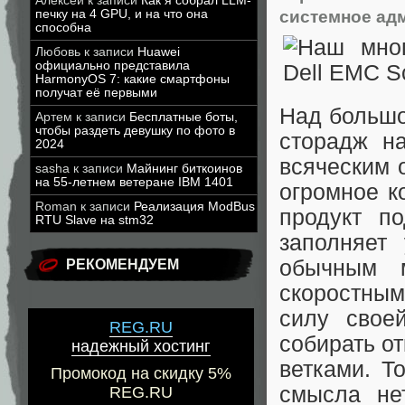
Алексей
к записи
Как я собрал LLM-
системное ад
печку на 4 GPU, и на что она
способна
Любовь
к записи
Huawei
официально представила
HarmonyOS 7: какие смартфоны
получат её первыми
Над большо
Артем
к записи
Бесплатные боты,
чтобы раздеть девушку по фото в
сторадж н
2024
всяческим 
sasha
к записи
Майнинг биткоинов
на 55-летнем ветеране IBM 1401
огромное к
Roman
к записи
Реализация ModBus
продукт п
RTU Slave на stm32
заполняет
обычным 
РЕКОМЕНДУЕМ
скоростным 
силу свое
REG.RU
собирать от
надежный хостинг
ветками. Т
Промокод на скидку 5%
смысла не
REG.RU