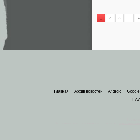
1
2
3
...
»
Главная
|
Архив новостей
|
Android
|
Google
Пуб
Все пра
Основными материалами сайта являются
архивные ко