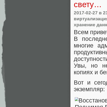
свету…
2017-02-27
в 2
виртуализаци
хранение дан
Всем приве
В последн
многие ад
продуктив
доступност
Увы, но н
копиях и б
Вот и сег
экземпляр: