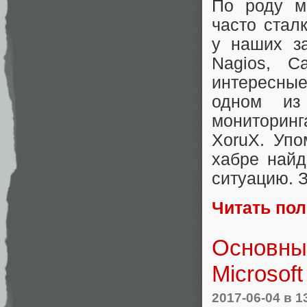
По роду м
часто стал
у наших за
Nagios, C
интересные
одном из
мониторин
XoruX. Упо
хабре найд
ситуацию. 
Читать по
Основные
Microsoft
2017-06-04
в 1