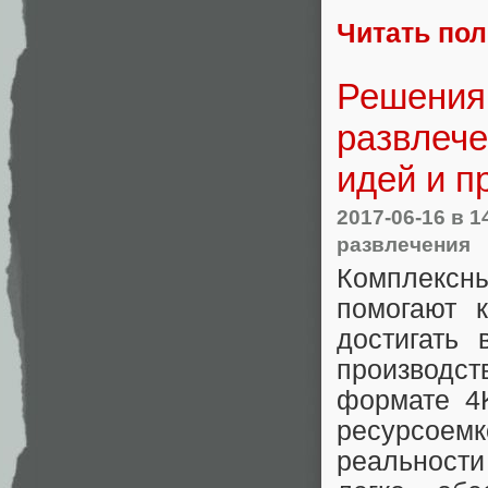
Читать по
Решения 
развлече
идей и п
2017-06-16
в 1
развлечения
Комплексн
помогают 
достигать 
производст
формате 4K
ресурсоем
реальност