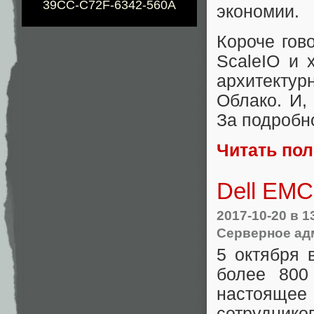
39CC-C72F-6342-560A
экономии.
Короче гов
ScaleIO и 
архитектур
Облако. И,
За подробн
Читать по
Dell EMC
2017-10-20
в 1
Серверное ад
5 октября 
более 800
настоящее
сотруднико