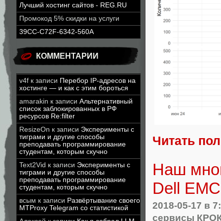
Лучший хостинг сайтов - REG.RU
Промокод 5% скидки на услуги
39CC-C72F-6342-560A
КОММЕНТАРИИ
v4f
к записи
Перебор IP-адресов на
хостинге — и как с этим бороться
amarakin
к записи
Альтернативный
список заблокированных в РФ
ресурсов Re:filter
ResizeOn
к записи
Эксперименты с
тиграми и другие способы
Читать по
преподавать программирование
студентам, которым скучно
Наш мног
Text2Vid
к записи
Эксперименты с
тиграми и другие способы
преподавать программирование
Dell EMC
студентам, которым скучно
всым
к записи
Развёртывание своего
2018-05-17
в 7
MTProxy Telegram со статистикой
сервисы КРО