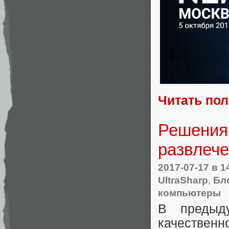
Читать по
Решения 
развлеч
2017-07-17
в 1
UltraSharp
,
Бло
компьютеры
В предыд
качестве