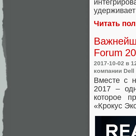
интегриров
удерживает
Читать по
Важнейше
Forum 2
2017-10-02
в 1
компании Dell
Вместе с 
2017 – од
которое п
«Крокус Эк