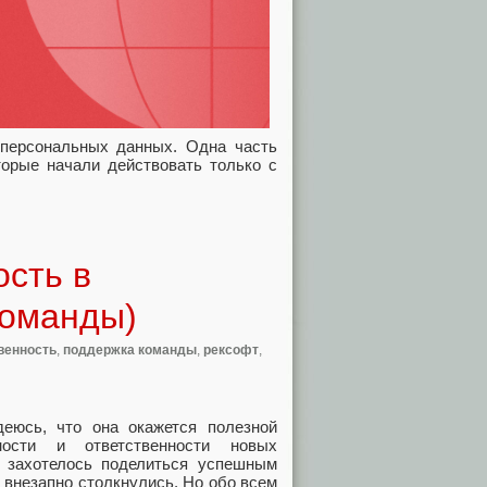
о персональных данных. Одна часть
торые начали действовать только с
ость в
команды)
венность
,
поддержка команды
,
рексофт
,
деюсь, что она окажется полезной
ости и ответственности новых
е захотелось поделиться успешным
 внезапно столкнулись. Но обо всем