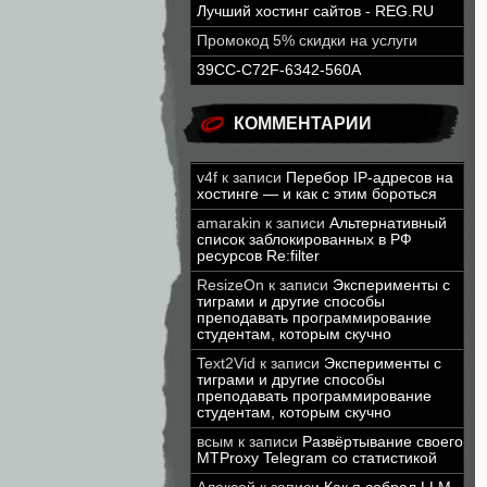
Лучший хостинг сайтов - REG.RU
Промокод 5% скидки на услуги
39CC-C72F-6342-560A
КОММЕНТАРИИ
v4f
к записи
Перебор IP-адресов на
хостинге — и как с этим бороться
amarakin
к записи
Альтернативный
список заблокированных в РФ
ресурсов Re:filter
ResizeOn
к записи
Эксперименты с
тиграми и другие способы
преподавать программирование
студентам, которым скучно
Text2Vid
к записи
Эксперименты с
тиграми и другие способы
преподавать программирование
студентам, которым скучно
всым
к записи
Развёртывание своего
MTProxy Telegram со статистикой