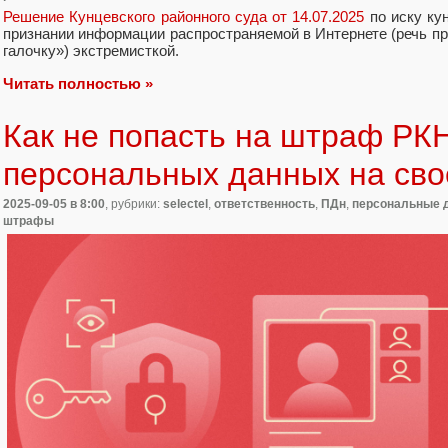
Решение Кунцевского районного суда от 14.07.2025
по иску ку
признании информации распространяемой в Интернете (речь п
галочку») экстремисткой.
Читать полностью »
Как не попасть на штраф РКН
персональных данных на сво
2025-09-05
в 8:00
, рубрики:
selectel
,
ответственность
,
ПДн
,
персональные 
штрафы