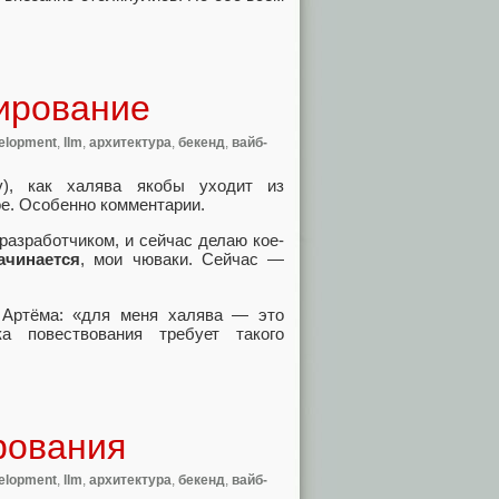
ирование
velopment
,
llm
,
архитектура
,
бекенд
,
вайб-
), как халява якобы уходит из
ое. Особенно комментарии.
 разработчиком, и сейчас делаю кое-
ачинается
, мои чюваки. Сейчас —
 Артёма: «для меня халява — это
а повествования требует такого
рования
velopment
,
llm
,
архитектура
,
бекенд
,
вайб-