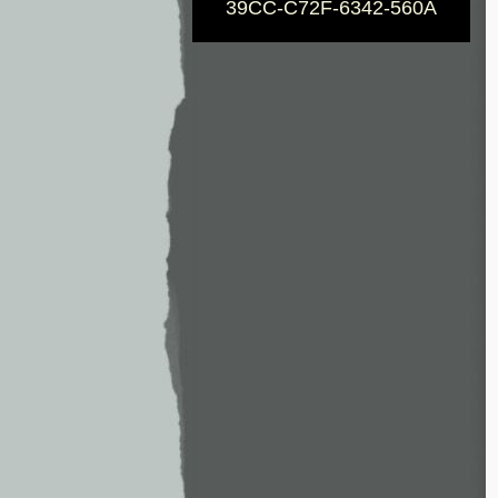
39CC-C72F-6342-560A