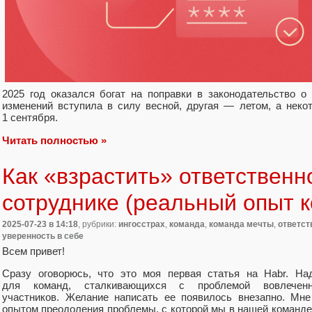
2025 год оказался богат на поправки в законодательство 
изменений вступила в силу весной, другая — летом, а неко
1 сентября.
Читать полностью »
Как «взрастить» ответственн
сотруднике (реальный опыт 
2025-07-23
в 14:18
, рубрики:
ингосстрах
,
команда
,
команда мечты
,
ответст
уверенность в себе
Всем привет!
Сразу оговорюсь, что это моя первая статья на Habr. На
для команд, сталкивающихся с проблемой вовлеченн
участников. Желание написать ее появилось внезапно. Мн
опытом преодоления проблемы, с которой мы в нашей команде