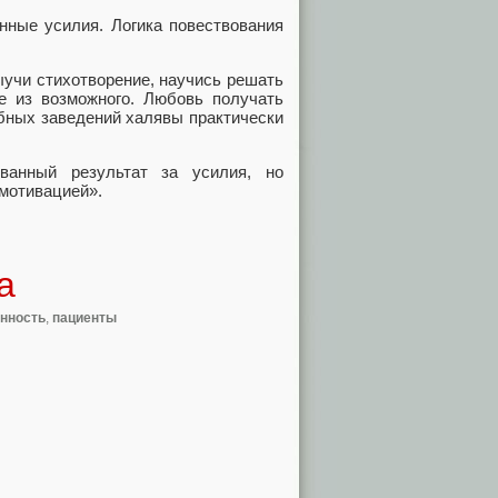
нные усилия. Логика повествования
ыучи стихотворение, научись решать
е из возможного. Любовь получать
ебных заведений халявы практически
ванный результат за усилия, но
 мотивацией».
а
енность
,
пациенты