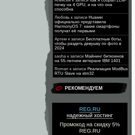
Алексей
к записи
Как я собрал LLM-
печку на 4 GPU, и на что она
способна
Любовь
к записи
Huawei
официально представила
HarmonyOS 7: какие смартфоны
получат её первыми
Артем
к записи
Бесплатные боты,
чтобы раздеть девушку по фото в
2024
sasha
к записи
Майнинг биткоинов
на 55-летнем ветеране IBM 1401
Roman
к записи
Реализация ModBus
RTU Slave на stm32
РЕКОМЕНДУЕМ
REG.RU
надежный хостинг
Промокод на скидку 5%
REG.RU