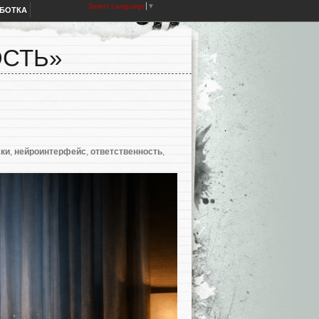
Select Language
▼
АБОТКА
ОСТЬ»
ски
,
нейроинтерфейс
,
ответственность
,