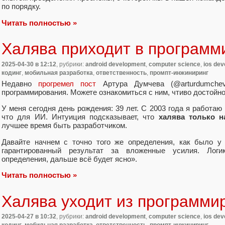
по порядку.
Читать полностью »
Халява приходит в программ
2025-04-30
в 12:12
, рубрики:
android development
,
computer science
,
ios de
кодинг
,
мобильная разработка
,
ответственность
,
промпт-инжиниринг
Недавно
прогремел пост
Артура Думчева (@arturdumchev
программирования. Можете ознакомиться с ним, чтиво достойн
У меня сегодня день рождения: 39 лет. С 2003 года я работаю
что для ИИ. Интуиция подсказывает, что
халява только н
лучшее время быть разработчиком.
Давайте начнем с точно того же определения, как было у
гарантированный результат за вложенные усилия. Логик
определения, дальше всё будет ясно».
Читать полностью »
Халява уходит из программи
2025-04-27
в 10:32
, рубрики:
android development
,
computer science
,
ios de
кодинг
,
мобильная разработка
,
ответственность
,
промпт-инжиниринг