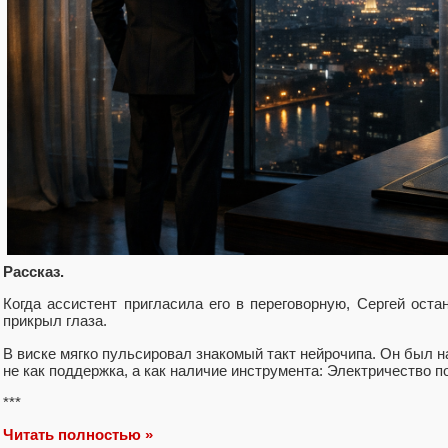
Рассказ.
Когда ассистент пригласила его в переговорную, Сергей ост
прикрыл глаза.
В виске мягко пульсировал знакомый такт нейрочипа. Он был на
не как поддержка, а как наличие инструмента: Электричество п
***
Читать полностью »