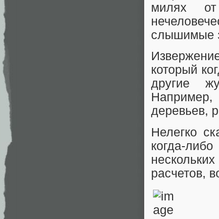
милях от
нечеловеч
слышимые з
Извержение
который ко
другие ж
Например,
деревьев, р
Нелегко ск
когда-либ
нескольки
расчетов, в