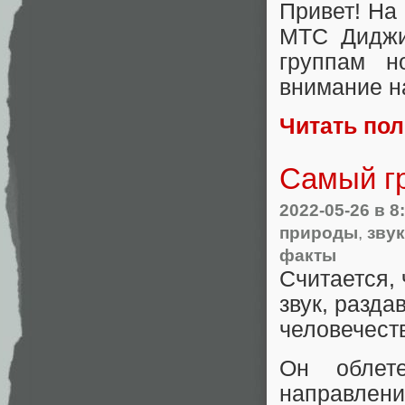
Привет! На
МТС Диджи
группам н
внимание н
Читать по
Самый гр
2022-05-26
в 8
природы
,
зву
факты
Считается,
звук, разд
человечест
Он облет
направлени