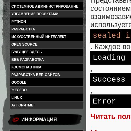
Представьт
СИСТЕМНОЕ АДМИНИСТРИРОВАНИЕ
состоян
УПРАВЛЕНИЕ ПРОЕКТАМИ
взаимозав
PYTHON
использует
РАЗРАБОТКА
sealed
i
ИСКУССТВЕННЫЙ ИНТЕЛЛЕКТ
OPEN SOURCE
. Каждое в
БУДУЩЕЕ ЗДЕСЬ
Loading
ВЕБ-РАЗРАБОТКА
,
КОСМОНАВТИКА
РАЗРАБОТКА ВЕБ-САЙТОВ
Success
GOOGLE
,
ЖЕЛЕЗО
LINUX
Error
АЛГОРИТМЫ
Читать по
ИНФОРМАЦИЯ