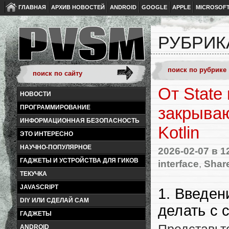
ГЛАВНАЯ
АРХИВ НОВОСТЕЙ
ANDROID
GOOGLE
APPLE
MICROSOF
РУБРИК
От State 
НОВОСТИ
ПРОГРАММИРОВАНИЕ
закрываю
ИНФОРМАЦИОННАЯ БЕЗОПАСНОСТЬ
Kotlin
ЭТО ИНТЕРЕСНО
НАУЧНО-ПОПУЛЯРНОЕ
2026-02-07
в 1
ГАДЖЕТЫ И УСТРОЙСТВА ДЛЯ ГИКОВ
interface
,
Shar
ТЕКУЧКА
JAVASCRIPT
1. Введен
DIY ИЛИ СДЕЛАЙ САМ
делать с 
ГАДЖЕТЫ
ANDROID