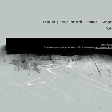
Главная
|
Архив новостей
|
Android
|
Google
Пуб
Все пра
Основными материалами сайта являются
архивные ко