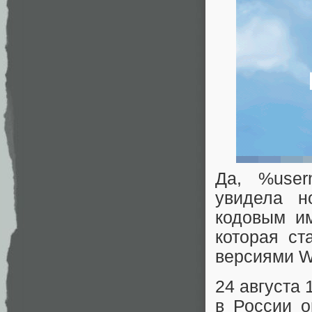
Да, %user
увидела н
кодовым и
которая с
версиями W
24 августа 
в России о