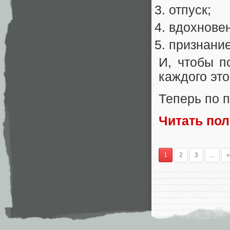
отпуск;
вдохнове
признание
И, чтобы п
каждого это
Теперь по п
Читать по
1
2
3
...
»