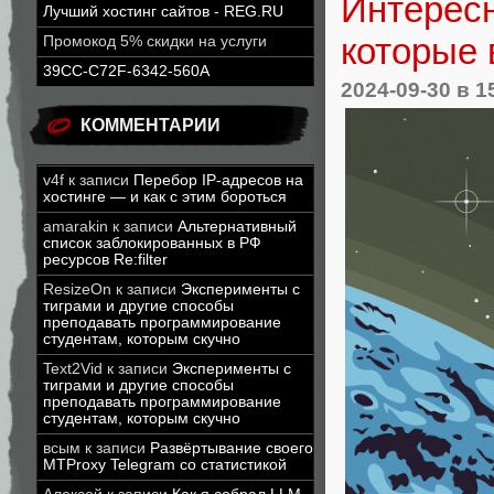
Интересн
Лучший хостинг сайтов - REG.RU
которые 
Промокод 5% скидки на услуги
39CC-C72F-6342-560A
2024-09-30
в 1
КОММЕНТАРИИ
v4f
к записи
Перебор IP-адресов на
хостинге — и как с этим бороться
amarakin
к записи
Альтернативный
список заблокированных в РФ
ресурсов Re:filter
ResizeOn
к записи
Эксперименты с
тиграми и другие способы
преподавать программирование
студентам, которым скучно
Text2Vid
к записи
Эксперименты с
тиграми и другие способы
преподавать программирование
студентам, которым скучно
всым
к записи
Развёртывание своего
MTProxy Telegram со статистикой