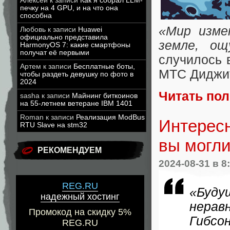
Алексей
к записи
Как я собрал LLM-
печку на 4 GPU, и на что она
способна
«Мир изме
Любовь
к записи
Huawei
официально представила
земле, ощ
HarmonyOS 7: какие смартфоны
получат её первыми
случилось 
Артем
к записи
Бесплатные боты,
МТС Диджи
чтобы раздеть девушку по фото в
2024
Читать по
sasha
к записи
Майнинг биткоинов
на 55-летнем ветеране IBM 1401
Roman
к записи
Реализация ModBus
Интересн
RTU Slave на stm32
вы могли
РЕКОМЕНДУЕМ
2024-08-31
в 8
REG.RU
«Буду
надежный хостинг
нера
Промокод на скидку 5%
Гибсо
REG.RU