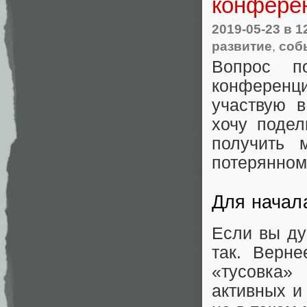
конфере
2019-05-23
в 1
развитие
,
соб
Вопрос п
конференци
участвую в
хочу подел
получить 
потерянном
Для начал
Если вы ду
так. Верн
«тусовка
активных и