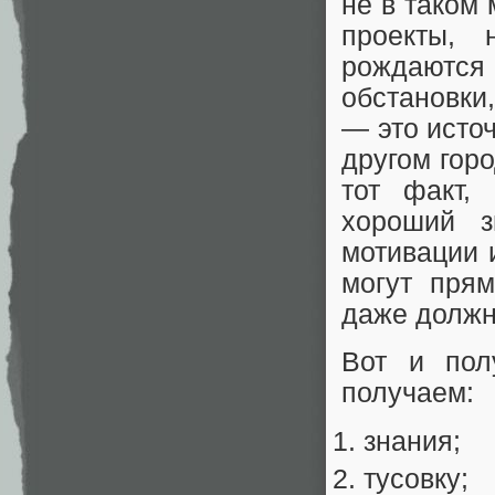
не в таком 
проекты,
рождаются
обстановки
— это исто
другом гор
тот факт,
хороший з
мотивации 
могут прям
даже должн
Вот и пол
получаем:
знания;
тусовку;