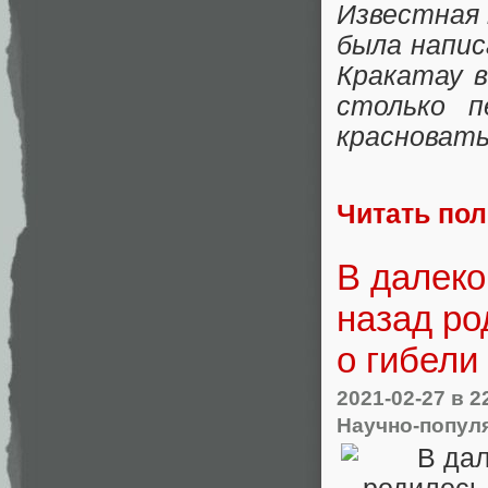
Известная 
была напис
Кракатау в
столько п
красноват
Читать по
В далеко
назад ро
о гибели
2021-02-27
в 2
Научно-попул