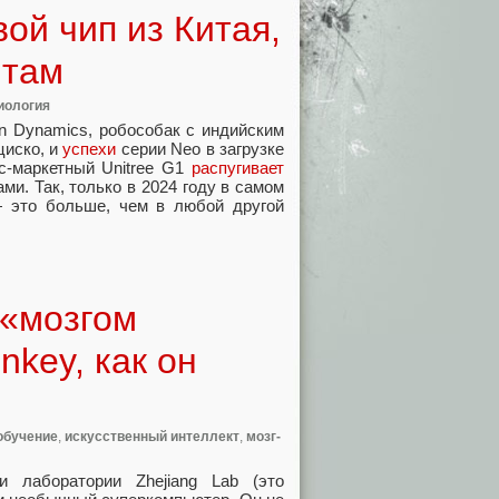
ой чип из Китая,
нтам
иология
n Dynamics, робособак с индийским
циско, и
успехи
серии Neo в загрузке
с-маркетный Unitree G1
распугивает
и. Так, только в 2024 году в самом
 это больше, чем в любой другой
 «мозгом
nkey, как он
обучение
,
искусственный интеллект
,
мозг-
и лаборатории Zhejiang Lab (это