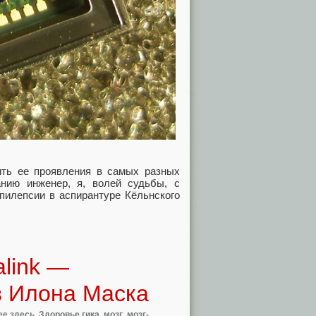
ть ее проявления в самых разных
нию инженер, я, волей судьбы, с
пилепсии в аспирантуре Кёльнского
link —
 Илона Маска
е здесь
,
Здоровье гика
,
мозг
,
мозг-