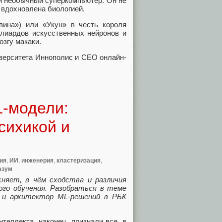
ли необычный суперкомпьютер. Он не
 вдохновлена биологией.
вина») или «Укун» в честь короля
ллиардов искусственных нейронов и
озгу макаки.
иверситета Иннополис и CEO онлайн-
L-модели:
сихикой и
ия
,
ИИ
,
инженерия
,
кластеризация
,
азум
няет, в чём сходства и различия
ого обучения. Разобраться в теме
в и архитектор ML-решений в РБК
теллекта, наконец, признали все, в