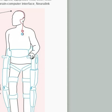
brain-computer interface
,
Neuralink