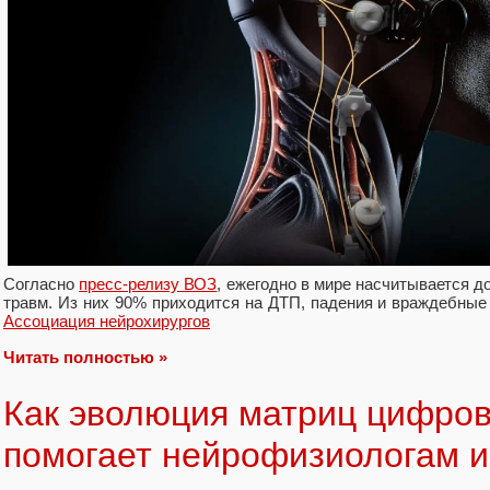
Согласно
пресс-релизу ВОЗ
, ежегодно в мире насчитывается д
травм. Из них 90% приходится на ДТП, падения и враждебные
Ассоциация нейрохирургов
Читать полностью »
Как эволюция матриц цифро
помогает нейрофизиологам и