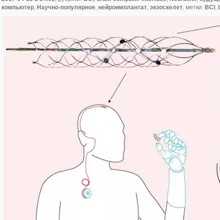
компьютер
,
Научно-популярное
,
нейроимплантат
,
экзоскелет
, метки:
BCI
,