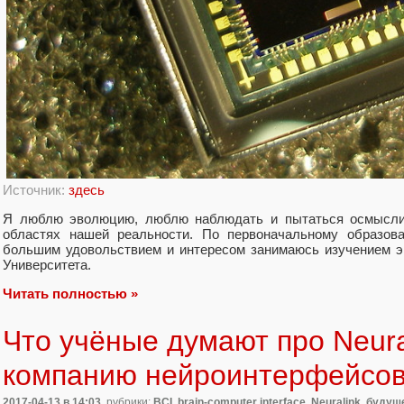
Источник:
здесь
Я люблю эволюцию, люблю наблюдать и пытаться осмысли
областях нашей реальности. По первоначальному образова
большим удовольствием и интересом занимаюсь изучением э
Университета.
Читать полностью »
Что учёные думают про Neura
компанию нейроинтерфейсов
2017-04-13
в 14:03
, рубрики:
BCI
,
brain-computer interface
,
Neuralink
,
будуще