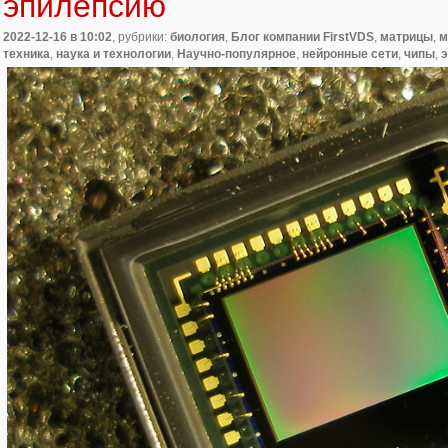
эпилепсию
2022-12-16
в 10:02
, рубрики:
биология
,
Блог компании FirstVDS
,
матрицы
,
м
техника
,
наука и технологии
,
Научно-популярное
,
нейронные сети
,
чипы
,