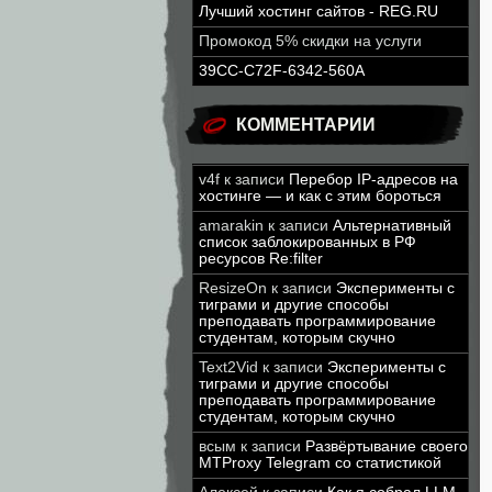
Лучший хостинг сайтов - REG.RU
Промокод 5% скидки на услуги
39CC-C72F-6342-560A
КОММЕНТАРИИ
v4f
к записи
Перебор IP-адресов на
хостинге — и как с этим бороться
amarakin
к записи
Альтернативный
список заблокированных в РФ
ресурсов Re:filter
ResizeOn
к записи
Эксперименты с
тиграми и другие способы
преподавать программирование
студентам, которым скучно
Text2Vid
к записи
Эксперименты с
тиграми и другие способы
преподавать программирование
студентам, которым скучно
всым
к записи
Развёртывание своего
MTProxy Telegram со статистикой