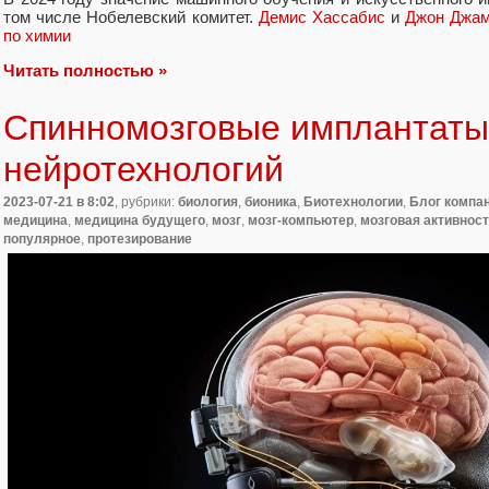
том числе Нобелевский комитет.
Демис Хассабис
и
Джон Джа
по химии
Читать полностью »
Спинномозговые имплантаты
нейротехнологий
2023-07-21
в 8:02
, рубрики:
биология
,
бионика
,
Биотехнологии
,
Блог компан
медицина
,
медицина будущего
,
мозг
,
мозг-компьютер
,
мозговая активнос
популярное
,
протезирование