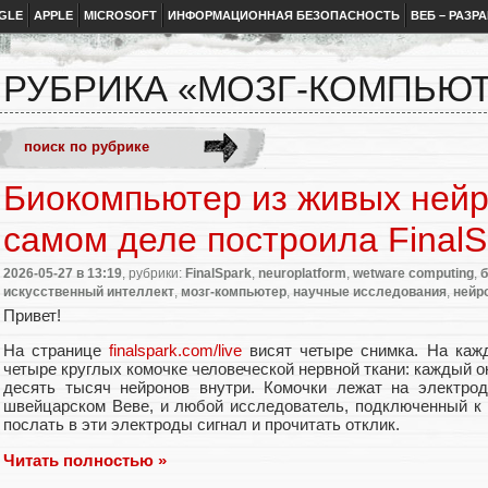
GLE
APPLE
MICROSOFT
ИНФОРМАЦИОННАЯ БЕЗОПАСНОСТЬ
ВЕБ – РАЗР
РУБРИКА «МОЗГ-КОМПЬЮ
Биокомпьютер из живых нейр
самом деле построила FinalS
2026-05-27
в 13:19
, рубрики:
FinalSpark
,
neuroplatform
,
wetware computing
,
искусственный интеллект
,
мозг-компьютер
,
научные исследования
,
нейр
Привет!
На странице
finalspark.com/live
висят четыре снимка. На каж
четыре круглых комочке человеческой нервной ткани: каждый о
десять тысяч нейронов внутри. Комочки лежат на электрод
швейцарском Веве, и любой исследователь, подключенный к 
послать в эти электроды сигнал и прочитать отклик.
Читать полностью »