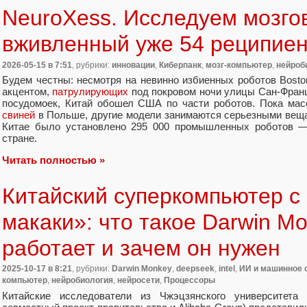
NeuroXess. Исследуем мозгов
вживленный уже 54 реципие
2026-05-15
в 7:51
, рубрики:
инновации
,
Киберпанк
,
мозг-компьютер
,
нейроб
Будем честны: несмотря на невинно избиенных роботов Bosto
акцентом,
патрулирующих
под покровом ночи улицы Сан-Фран
посудомоек, Китай обошел США по части роботов. Пока мас
свиней
в Польше, другие модели занимаются серьезными вещам
Китае было установлено 295 000 промышленных роботов —
стране.
Читать полностью »
Китайский суперкомпьютер с
макаки»: что такое Darwin Mo
работает и зачем он нужен
2025-10-17
в 8:21
, рубрики:
Darwin Monkey
,
deepseek
,
intel
,
ИИ и машинное 
компьютер
,
нейробиология
,
нейросети
,
Процессоры
Китайские исследователи из Чжэцзянского университета 