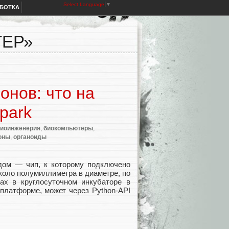
Select Language
▼
АБОТКА
ТЕР»
онов: что на
park
биоинженерия
,
биокомпьютеры
,
оны
,
органоиды
дом — чип, к которому подключено
коло полумиллиметра в диаметре, по
ах в круглосуточном инкубаторе в
платформе, может через Python-API