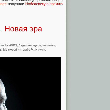
мпер
получили
Нобелевскую премию
. Новая эра
ии FirstVDS
,
будущее здесь
,
имплант
,
ть
,
Мозговой интерфейс
,
Научно-