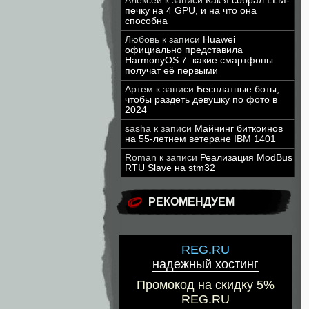
Алексей
к записи
Как я собрал LLM-
печку на 4 GPU, и на что она
способна
Любовь
к записи
Huawei
официально представила
HarmonyOS 7: какие смартфоны
получат её первыми
Артем
к записи
Бесплатные боты,
чтобы раздеть девушку по фото в
2024
sasha
к записи
Майнинг биткоинов
на 55-летнем ветеране IBM 1401
Roman
к записи
Реализация ModBus
RTU Slave на stm32
РЕКОМЕНДУЕМ
REG.RU
надежный хостинг
Промокод на скидку 5%
REG.RU