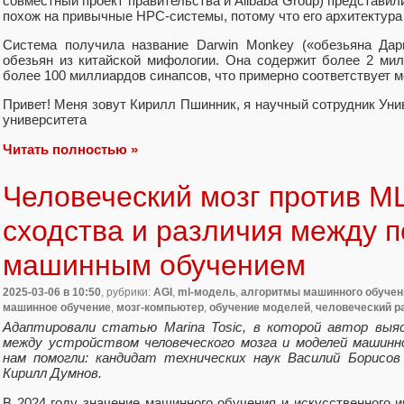
совместный проект правительства и Alibaba Group) представи
похож на привычные HPC-системы, потому что его архитектура
Система получила название Darwin Monkey («обезьяна Дар
обезьян из китайской мифологии. Она содержит более 2 ми
более 100 миллиардов синапсов, что примерно соответствует м
Привет! Меня зовут Кирилл Пшинник, я научный сотрудник Ун
университета
Читать полностью »
Человеческий мозг против M
сходства и различия между п
машинным обучением
2025-03-06
в 10:50
, рубрики:
AGI
,
ml-модель
,
алгоритмы машинного обучен
машинное обучение
,
мозг-компьютер
,
обучение моделей
,
человеческий р
Адаптировали статью Marina Tosic, в которой автор выяс
между устройством человеческого мозга и моделей машинн
нам помогли: кандидат технических наук Василий Борисо
Кирилл Думнов.
В 2024 году значение машинного обучения и искусственного ин