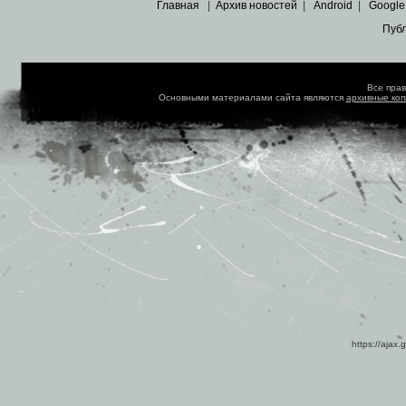
Главная
|
Архив новостей
|
Android
|
Google
Пуб
Все пра
Основными материалами сайта являются
архивные ко
https://ajax.