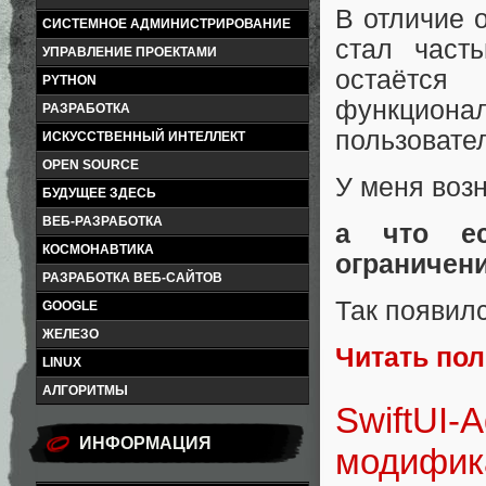
В отличие о
СИСТЕМНОЕ АДМИНИСТРИРОВАНИЕ
стал част
УПРАВЛЕНИЕ ПРОЕКТАМИ
остаётся
PYTHON
функционал
РАЗРАБОТКА
пользовате
ИСКУССТВЕННЫЙ ИНТЕЛЛЕКТ
OPEN SOURCE
У меня возн
БУДУЩЕЕ ЗДЕСЬ
ВЕБ-РАЗРАБОТКА
а что е
КОСМОНАВТИКА
ограничен
РАЗРАБОТКА ВЕБ-САЙТОВ
Так появил
GOOGLE
ЖЕЛЕЗО
Читать по
LINUX
АЛГОРИТМЫ
SwiftUI-
ИНФОРМАЦИЯ
модифика