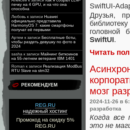
Алексей
к записи
Как я собрал LLM-
SwiftUI-Ada
печку на 4 GPU, и на что она
способна
Друзья, п
Любовь
к записи
Huawei
официально представила
библиотек
HarmonyOS 7: какие смартфоны
получат её первыми
головной 
Артем
к записи
Бесплатные боты,
SwiftUI
.
чтобы раздеть девушку по фото в
2024
Читать по
sasha
к записи
Майнинг биткоинов
на 55-летнем ветеране IBM 1401
Асинхрон
Roman
к записи
Реализация ModBus
RTU Slave на stm32
корпорат
РЕКОМЕНДУЕМ
мозг раз
2024-11-26
в 6
REG.RU
разработка
надежный хостинг
Когда все
Промокод на скидку 5%
это не маг
REG.RU