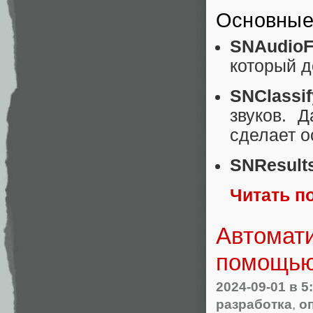
Основные
SNAudioF
который д
SNClassi
звуков. 
сделает о
SNResult
Читать п
Автомати
помощью
2024-09-01
в 5
разработка
,
о