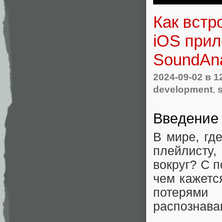
Как встр
iOS прил
SoundAna
2024-09-02
в 1
development
,
Введение
В мире, гд
плейлисту,
вокруг? С 
чем кажетс
потерями
распознава