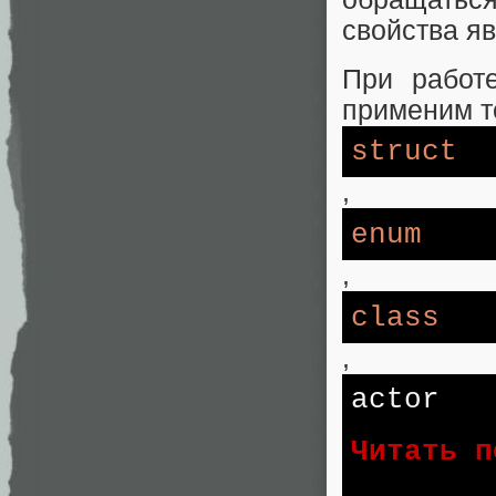
свойства я
При работ
применим то
struct
,
enum
,
class
,
actor
Читать п