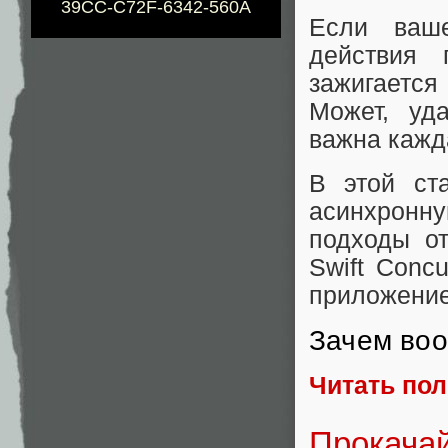
39CC-C72F-6342-560A
Если ваш
действия 
зажигается
Может, уд
важна кажд
В этой ст
асинхронн
подходы о
Swift Conc
приложение
Зачем воо
Читать по
Прокачай