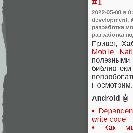
#1
2022-05-08
в 8
development
,
разработка м
разработка по
Привет, Ха
Mobile Nat
полезными 
библиотеки
попробова
Посмотрим, 
Android
🤖
• Dependen
write code
• Как мы