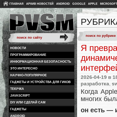
ГЛАВНАЯ
АРХИВ НОВОСТЕЙ
ANDROID
GOOGLE
APPLE
MICROSOF
РУБРИК
Я превра
НОВОСТИ
ПРОГРАММИРОВАНИЕ
динамиче
ИНФОРМАЦИОННАЯ БЕЗОПАСНОСТЬ
интерфе
ЭТО ИНТЕРЕСНО
НАУЧНО-ПОПУЛЯРНОЕ
2026-04-19
в 1
ГАДЖЕТЫ И УСТРОЙСТВА ДЛЯ ГИКОВ
разработка
,
sw
ТЕКУЧКА
Когда Appl
JAVASCRIPT
многих был
DIY ИЛИ СДЕЛАЙ САМ
он есть — 
ГАДЖЕТЫ
ANDROID