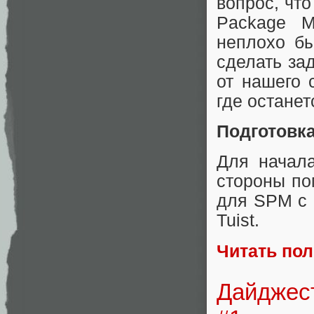
вопрос, что
Package M
неплохо бы
сделать за
от нашего 
где останет
Подготовк
Для начал
стороны пом
для SPM с 
Tuist.
Читать по
Дайджест