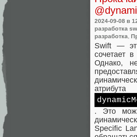
@dynami
2024-09-08
в 1
разработка swi
разработка
,
П
Swift — э
сочетает в
Однако, н
предоставл
динамичес
атрибута
dynamicM
. Это мож
динамическ
Specific L
обращаться