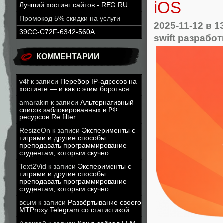
iOS
Лучший хостинг сайтов - REG.RU
Промокод 5% скидки на услуги
2025-11-12
в 1
39CC-C72F-6342-560A
swift разработ
КОММЕНТАРИИ
v4f
к записи
Перебор IP-адресов на
хостинге — и как с этим бороться
amarakin
к записи
Альтернативный
список заблокированных в РФ
ресурсов Re:filter
ResizeOn
к записи
Эксперименты с
тиграми и другие способы
преподавать программирование
студентам, которым скучно
Text2Vid
к записи
Эксперименты с
тиграми и другие способы
преподавать программирование
студентам, которым скучно
всым
к записи
Развёртывание своего
MTProxy Telegram со статистикой