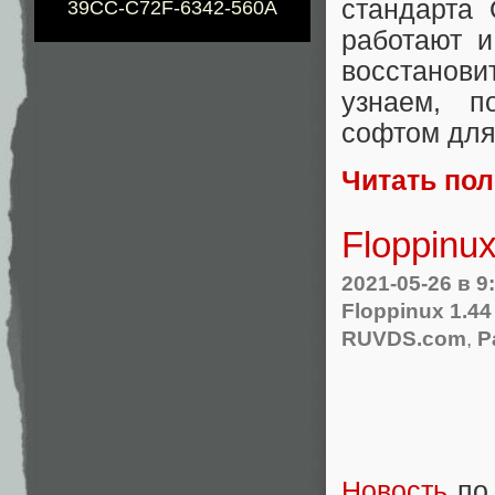
стандарта 
39CC-C72F-6342-560A
работают и
восстанови
узнаем, п
софтом для
Читать по
Floppinu
2021-05-26
в 9
Floppinux 1.4
RUVDS.com
,
Р
Новость
по