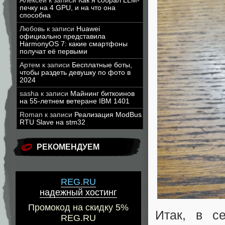
Алексей
к записи
Как я собрал LLM-
печку на 4 GPU, и на что она
способна
Любовь
к записи
Huawei
официально представила
HarmonyOS 7: какие смартфоны
получат её первыми
Артем
к записи
Бесплатные боты,
чтобы раздеть девушку по фото в
2024
sasha
к записи
Майнинг биткоинов
на 55-летнем ветеране IBM 1401
Roman
к записи
Реализация ModBus
RTU Slave на stm32
РЕКОМЕНДУЕМ
REG.RU
надежный хостинг
Промокод на скидку 5%
Итак, в с
REG.RU