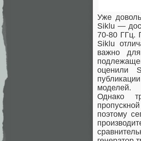
Уже довол
Siklu — до
70-80 ГГц.
Siklu отли
важно для
подлежащ
оценили S
публикаци
моделей.
Однако т
пропускно
поэтому се
производи
сравнител
генератор 