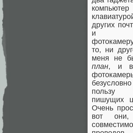
компь
клавиату
других поч
и ци
фотокамер
то, ни дру
меня не б
план
, и в
фотокам
безусло
пользу у
пишущих ц
Очень прос
вот они,
совмести
проводов.