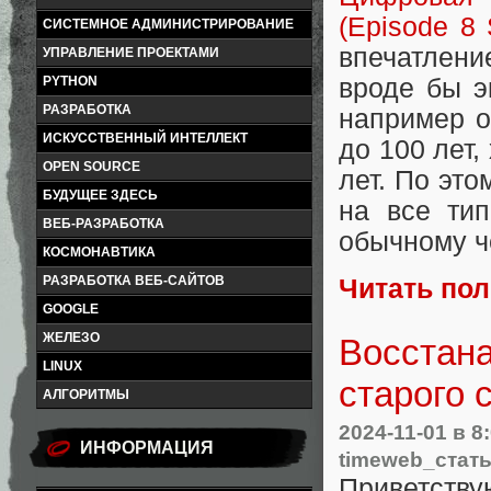
(Episode 8
СИСТЕМНОЕ АДМИНИСТРИРОВАНИЕ
впечатлени
УПРАВЛЕНИЕ ПРОЕКТАМИ
PYTHON
вроде бы э
РАЗРАБОТКА
например о
ИСКУССТВЕННЫЙ ИНТЕЛЛЕКТ
до 100 лет,
OPEN SOURCE
лет. По эт
БУДУЩЕЕ ЗДЕСЬ
на все ти
ВЕБ-РАЗРАБОТКА
обычному ч
КОСМОНАВТИКА
РАЗРАБОТКА ВЕБ-САЙТОВ
Читать по
GOOGLE
ЖЕЛЕЗО
Восстана
LINUX
старого 
АЛГОРИТМЫ
2024-11-01
в 8
ИНФОРМАЦИЯ
timeweb_стат
Приветству