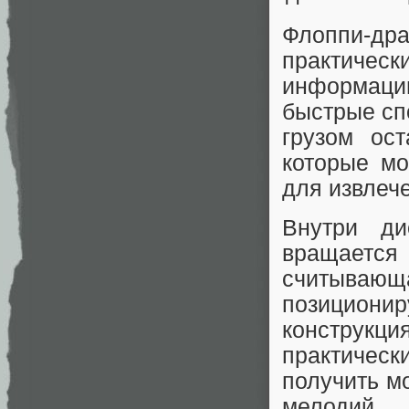
Флоппи-дра
практическ
информаци
быстрые сп
грузом ос
которые мо
для извлече
Внутри ди
вращается
считывающ
позициони
конструк
практичес
получить м
мелодий.