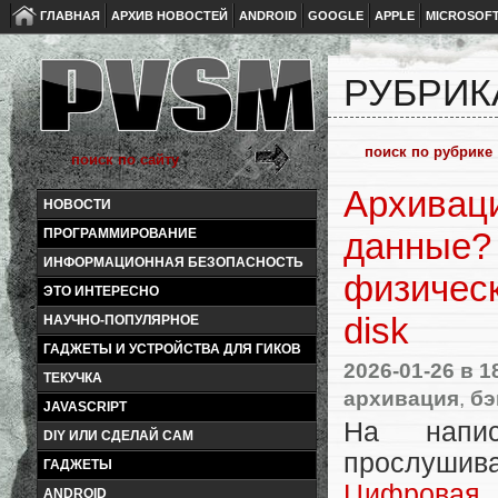
ГЛАВНАЯ
АРХИВ НОВОСТЕЙ
ANDROID
GOOGLE
APPLE
MICROSOF
РУБРИК
Архиваци
НОВОСТИ
ПРОГРАММИРОВАНИЕ
данные? 
ИНФОРМАЦИОННАЯ БЕЗОПАСНОСТЬ
физическ
ЭТО ИНТЕРЕСНО
disk
НАУЧНО-ПОПУЛЯРНОЕ
ГАДЖЕТЫ И УСТРОЙСТВА ДЛЯ ГИКОВ
2026-01-26
в 1
ТЕКУЧКА
архивация
,
бэ
JAVASCRIPT
На напис
DIY ИЛИ СДЕЛАЙ САМ
прослуши
ГАДЖЕТЫ
Цифровая 
ANDROID