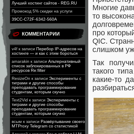
Лучший хостинг сайтов - REG.RU
Многие дав
Промокод 5% скидки на услуги
то высокон
39CC-C72F-6342-560A
долговремен
про который
КОММЕНТАРИИ
QIC. Странн
слишком уж 
v4f
к записи
Перебор IP-адресов на
хостинге — и как с этим бороться
Так получи
amarakin
к записи
Альтернативный
список заблокированных в РФ
такого тип
ресурсов Re:filter
какие-то д
ResizeOn
к записи
Эксперименты с
тиграми и другие способы
разбиратьс
преподавать программирование
студентам, которым скучно
Text2Vid
к записи
Эксперименты с
тиграми и другие способы
преподавать программирование
студентам, которым скучно
всым
к записи
Развёртывание своего
MTProxy Telegram со статистикой