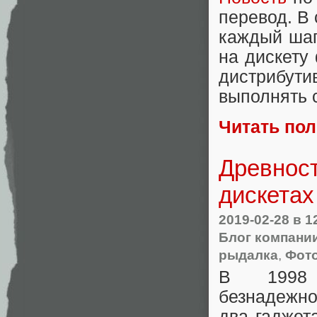
перевод. В
каждый шаг
на дискету 
дистрибути
выполнять 
Читать по
Древност
дискетах
2019-02-28
в 1
Блог компани
рыдалка
,
Фот
В 1998
безнадежн
два гаджет