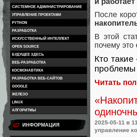
и работает
СИСТЕМНОЕ АДМИНИСТРИРОВАНИЕ
После коро
УПРАВЛЕНИЕ ПРОЕКТАМИ
накопитель
PYTHON
РАЗРАБОТКА
В этой ста
ИСКУССТВЕННЫЙ ИНТЕЛЛЕКТ
почему это 
OPEN SOURCE
БУДУЩЕЕ ЗДЕСЬ
Кто такие
ВЕБ-РАЗРАБОТКА
проблемы
КОСМОНАВТИКА
РАЗРАБОТКА ВЕБ-САЙТОВ
Читать по
GOOGLE
ЖЕЛЕЗО
«Накопит
LINUX
одиночны
АЛГОРИТМЫ
2025-05-11
в 1
ИНФОРМАЦИЯ
управление к