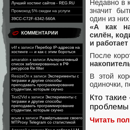
Недавно в 
Лучший хостинг сайтов - REG.RU
значит быт
Промокод 5% скидки на услуги
один из ни
39CC-C72F-6342-560A
«А как на
КОММЕНТАРИИ
силён, код
и работает
v4f
к записи
Перебор IP-адресов на
хостинге — и как с этим бороться
После коро
amarakin
к записи
Альтернативный
накопитель
список заблокированных в РФ
ресурсов Re:filter
В этой кор
ResizeOn
к записи
Эксперименты с
тиграми и другие способы
одиночки, п
преподавать программирование
студентам, которым скучно
Кто такие
Text2Vid
к записи
Эксперименты с
тиграми и другие способы
проблемы
преподавать программирование
студентам, которым скучно
всым
к записи
Развёртывание своего
Читать по
MTProxy Telegram со статистикой