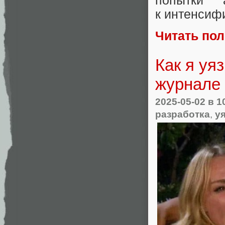
попытки 
к интенсифи
Читать по
Как я уя
журнале
2025-05-02
в 1
разработка
,
у