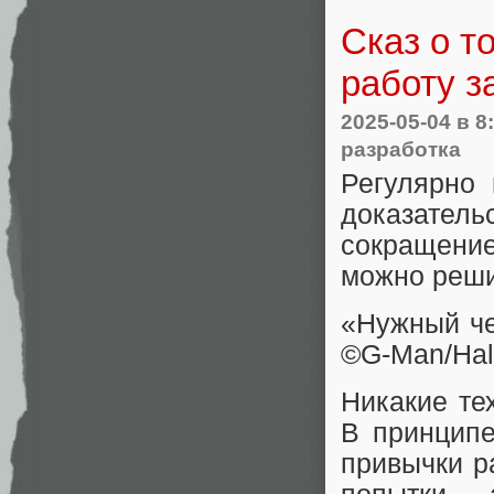
Сказ о т
работу з
2025-05-04
в 8
разработка
Регулярно 
доказате
сокращение 
можно реши
«Нужный ч
©G‑Man/Half
Никакие те
В принципе
привычки р