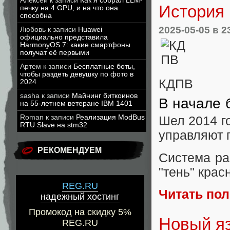
Алексей
к записи
Как я собрал LLM-
История 
печку на 4 GPU, и на что она
способна
2025-05-05
в 2
Любовь
к записи
Huawei
официально представила
HarmonyOS 7: какие смартфоны
получат её первыми
Артем
к записи
Бесплатные боты,
чтобы раздеть девушку по фото в
КДПВ
2024
sasha
к записи
Майнинг биткоинов
В начале
на 55-летнем ветеране IBM 1401
Roman
к записи
Реализация ModBus
Шел 2014 г
RTU Slave на stm32
управляют 
РЕКОМЕНДУЕМ
Система ра
"тень" крас
REG.RU
Читать по
надежный хостинг
Промокод на скидку 5%
Новый яз
REG.RU