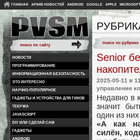
ГЛАВНАЯ
АРХИВ НОВОСТЕЙ
ANDROID
GOOGLE
APPLE
MICROSOF
РУБРИКА
Senior б
НОВОСТИ
ПРОГРАММИРОВАНИЕ
накопите
ИНФОРМАЦИОННАЯ БЕЗОПАСНОСТЬ
2025-05-11
в 1
ЭТО ИНТЕРЕСНО
управление к
НАУЧНО-ПОПУЛЯРНОЕ
Недавно в 
ГАДЖЕТЫ И УСТРОЙСТВА ДЛЯ ГИКОВ
значит быт
ТЕКУЧКА
один из ни
JAVASCRIPT
«А как на
DIY ИЛИ СДЕЛАЙ САМ
ГАДЖЕТЫ
силён, код
ANDROID