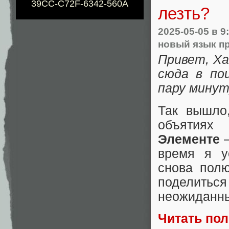
39CC-C72F-6342-560A
лезть?
2025-05-05
в 9
новый язык п
Привет, Ха
сюда в по
пару минут
Так вышло
объятия
Элементе
—
время я ус
снова полю
поделитьс
неожиданны
Читать по