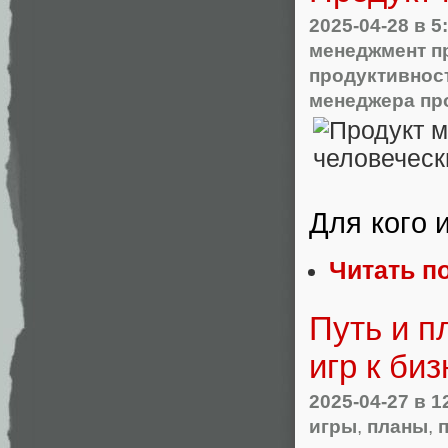
2025-04-28
в 5
менеджмент п
продуктивнос
менеджера пр
Для кого 
Читать п
Путь и п
игр к би
2025-04-27
в 1
игры
,
планы
,