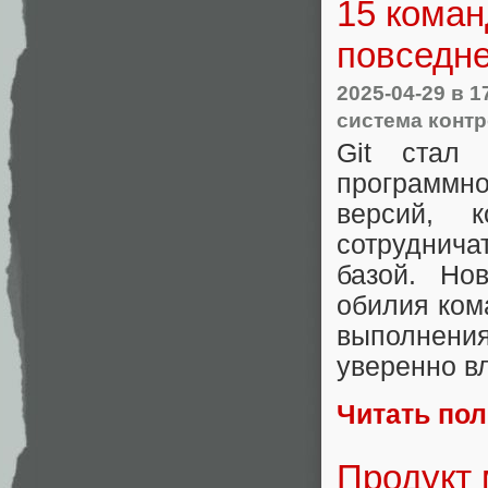
15 коман
повседне
2025-04-29
в 1
система конт
Git стал 
программно
версий, 
сотруднича
базой. Но
обилия ком
выполнен
уверенно в
Читать по
Продукт