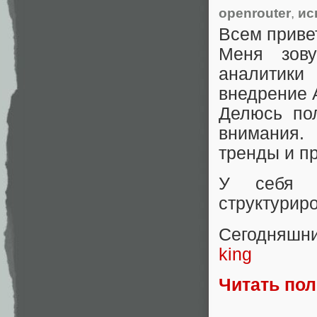
openrouter
,
ис
Всем приве
Меня зов
аналитики
внедрение 
Делюсь по
внимания.
тренды и п
У себ
структурир
Сегодняшн
king
Читать по