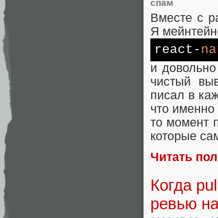
спам
Вместе с р
Я мейнтейн
react-
na
и довольно
чистый вы
писал в ка
что именно 
то момент 
которые сам
Читать по
Когда pu
ревью на