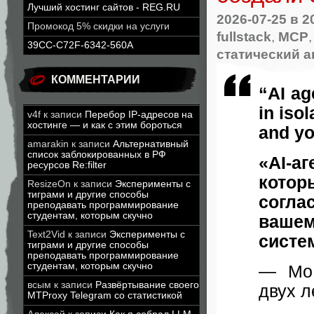
Лучший хостинг сайтов - REG.RU
2026-07-25
в 2
Промокод 5% скидки на услуги
fullstack
,
MCP
39CC-C72F-6342-560A
статический а
КОММЕНТАРИИ
“AI ag
in iso
v4f
к записи
Перебор IP-адресов на
хостинге — и как с этим бороться
and yo
amarakin
к записи
Альтернативный
список заблокированных в РФ
«AI-а
ресурсов Re:filter
котор
ResizeOn
к записи
Эксперименты с
тиграми и другие способы
согла
преподавать программирование
студентам, которым скучно
ваше
Text2Vid
к записи
Эксперименты с
систе
тиграми и другие способы
преподавать программирование
студентам, которым скучно
— Mo 
всым
к записи
Развёртывание своего
двух л
MTProxy Telegram со статистикой