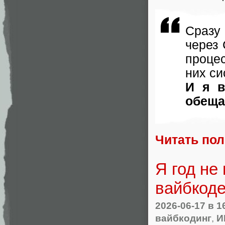
Сразу
через 
проце
них си
И я в
обеща
Читать по
Я год не
вайбкоде
2026-06-17
в 1
вайбкодинг
,
И