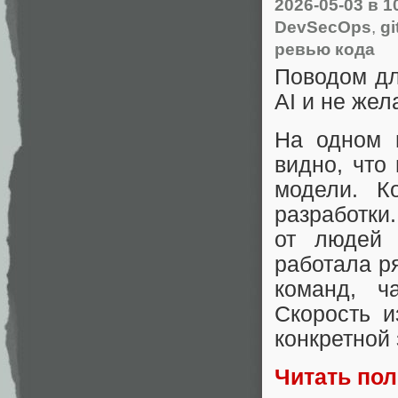
2026-05-03
в 1
DevSecOps
,
gi
ревью кода
Поводом дл
AI и не же
На одном 
видно, что 
модели. Ко
разработки
от людей 
работала р
команд, ч
Скорость и
конкретной 
Читать по