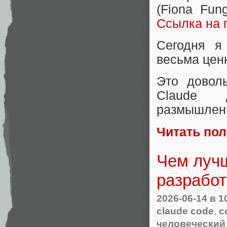
(Fiona Fun
Ссылка на 
Сегодня я
весьма цен
Это довол
Claude 
размышлени
Читать по
Чем лучш
разработ
2026-06-14
в 1
claude code
,
c
человеческий