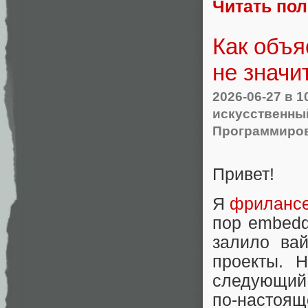
Читать по
Как объя
не значи
2026-06-27
в 1
искусственны
Программиро
Привет!
Я
фриланс
пор embed
залило ва
проекты. 
следующий:
по-настояще