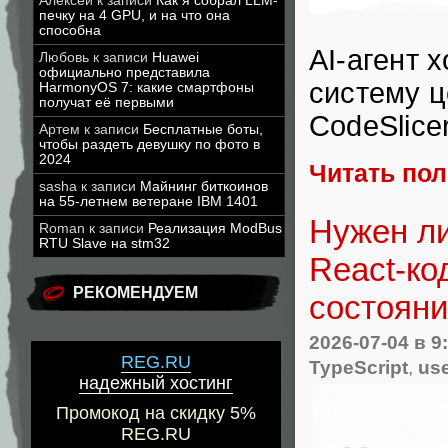
Алексей
к записи
Как я собрал LLM-
печку на 4 GPU, и на что она
способна
AI-агент 
Любовь
к записи
Huawei
официально представила
систему 
HarmonyOS 7: какие смартфоны
получат её первыми
CodeSlice
Артем
к записи
Бесплатные боты,
чтобы раздеть девушку по фото в
2024
Читать по
sasha
к записи
Майнинг биткоинов
на 55-летнем ветеране IBM 1401
Нужен ли
Roman
к записи
Реализация ModBus
RTU Slave на stm32
React-ко
РЕКОМЕНДУЕМ
состояни
2026-07-04
в 9
REG.RU
TypeScript
,
use
надежный хостинг
Промокод на скидку 5%
REG.RU