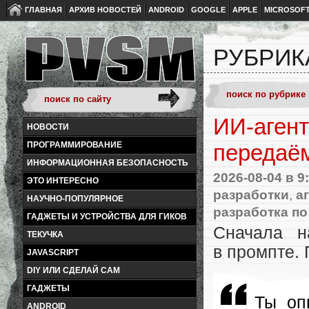
ГЛАВНАЯ
АРХИВ НОВОСТЕЙ
ANDROID
GOOGLE
APPLE
MICROSOF
РУБРИК
ИИ‑агент
НОВОСТИ
ПРОГРАММИРОВАНИЕ
передаё
ИНФОРМАЦИОННАЯ БЕЗОПАСНОСТЬ
2026-08-04
в 9
ЭТО ИНТЕРЕСНО
разработки
,
а
НАУЧНО-ПОПУЛЯРНОЕ
разработка по
ГАДЖЕТЫ И УСТРОЙСТВА ДЛЯ ГИКОВ
Сначала н
ТЕКУЧКА
в промпте.
JAVASCRIPT
DIY ИЛИ СДЕЛАЙ САМ
ГАДЖЕТЫ
Ты оп
ANDROID