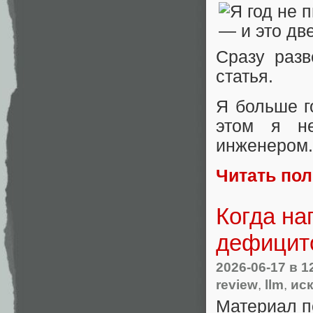
Сразу разв
статья.
Я больше г
этом я н
инженером.
Читать по
Когда на
дефицит
2026-06-17
в 1
review
,
llm
,
ис
Материал п