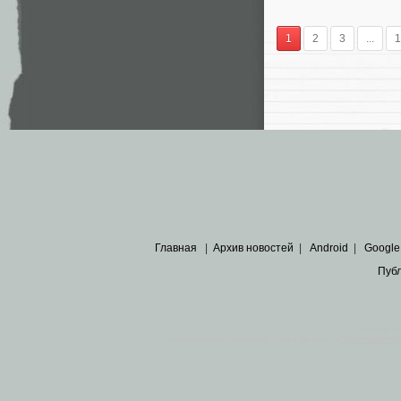
1
2
3
...
1
Главная
|
Архив новостей
|
Android
|
Google
Пуб
Все пра
Основными материалами сайта являются
архивные ко