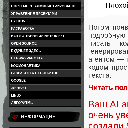
Плохой
СИСТЕМНОЕ АДМИНИСТРИРОВАНИЕ
УПРАВЛЕНИЕ ПРОЕКТАМИ
PYTHON
Потом появ
РАЗРАБОТКА
подробную 
ИСКУССТВЕННЫЙ ИНТЕЛЛЕКТ
писать к
OPEN SOURCE
генериров
БУДУЩЕЕ ЗДЕСЬ
агентом — 
ВЕБ-РАЗРАБОТКА
кодом прос
КОСМОНАВТИКА
РАЗРАБОТКА ВЕБ-САЙТОВ
текста.
GOOGLE
Читать по
ЖЕЛЕЗО
LINUX
Ваш AI-а
АЛГОРИТМЫ
очень ув
ИНФОРМАЦИЯ
создали