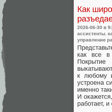
Как широ
разъеда
2026-06-30
в 9
ассистенты
,
к
управление р
Представьт
как все в
Покрыт
выкатывают
к любому 
устроена с
именно таки
И окажется,
работает, и