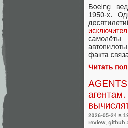
Boeing ве
1950-х. О
десятил
исключител
самолёты 
автопилоты
факта связ
Читать по
AGENTS.
агентам.
вычисля
2026-05-24
в 1
review
,
github 