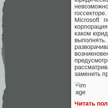
невозмож
госсекторе
Microsoft 
корпорация
каком юриди
выполнять
разворачив
возникно
предусмо
рассматрив
заменить п
Читать по