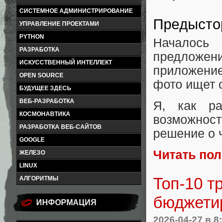
СИСТЕМНОЕ АДМИНИСТРИРОВАНИЕ
Предысто
УПРАВЛЕНИЕ ПРОЕКТАМИ
PYTHON
Началось
РАЗРАБОТКА
предложе
ИСКУССТВЕННЫЙ ИНТЕЛЛЕКТ
приложени
OPEN SOURCE
фото ищет с
БУДУЩЕЕ ЗДЕСЬ
ВЕБ-РАЗРАБОТКА
Я, как ра
КОСМОНАВТИКА
возможнос
РАЗРАБОТКА ВЕБ-САЙТОВ
решение о 
GOOGLE
Читать по
ЖЕЛЕЗО
LINUX
Топ-10 т
АЛГОРИТМЫ
бюджети
ИНФОРМАЦИЯ
2026-04-27
в 8