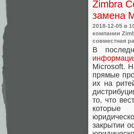
Zimbra Co
замена M
2018-12-05
в 1
компании Zim
совместная р
В послед
информаци
Microsoft. 
прямые про
их на рите
дистрибуц
то, что вес
которые 
юридическо
закрытии оф
юридичес