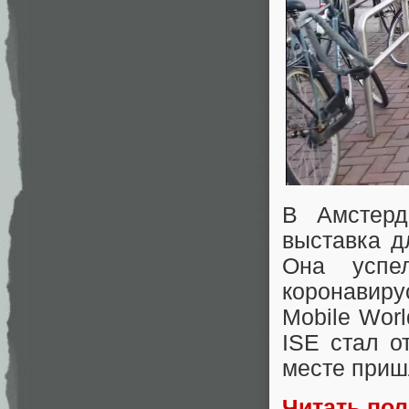
В Амстерд
выставка д
Она успе
коронавиру
Mobile Wor
ISE стал о
месте приш
Читать по