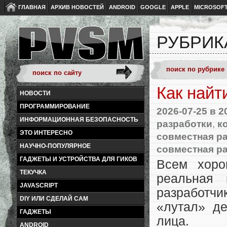
ГЛАВНАЯ
АРХИВ НОВОСТЕЙ
ANDROID
GOOGLE
APPLE
MICROSOF
РУБРИК
Как найт
НОВОСТИ
ПРОГРАММИРОВАНИЕ
2026-07-25
в 2
ИНФОРМАЦИОННАЯ БЕЗОПАСНОСТЬ
разработки
,
к
ЭТО ИНТЕРЕСНО
совместная ра
НАУЧНО-ПОПУЛЯРНОЕ
совместная р
ГАДЖЕТЫ И УСТРОЙСТВА ДЛЯ ГИКОВ
Всем хоро
ТЕКУЧКА
реальная
JAVASCRIPT
разработч
DIY ИЛИ СДЕЛАЙ САМ
«лутал» де
ГАДЖЕТЫ
лица.
ANDROID