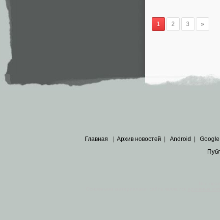
1
2
3
»
Главная
|
Архив новостей
|
Android
|
Google
Пуб
Все пра
Основными материалами сайта являются
архивные ко