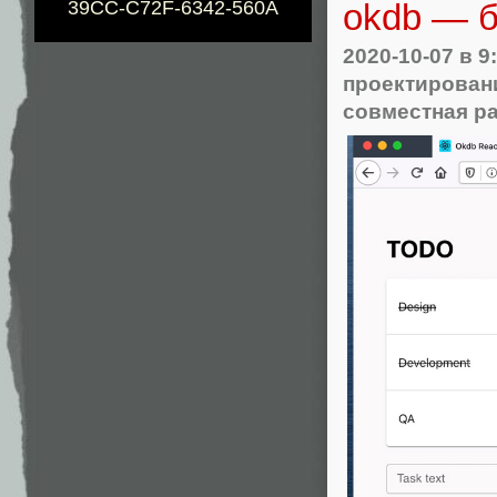
okdb — б
39CC-C72F-6342-560A
2020-10-07
в 9
проектирован
совместная р