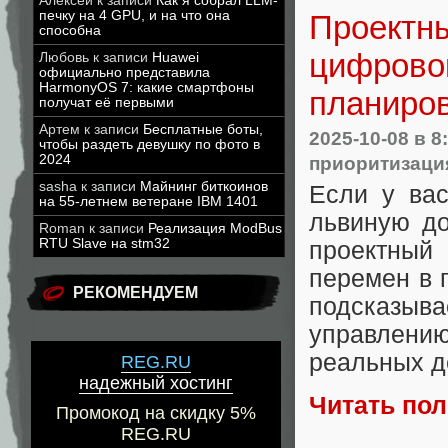
Алексей
к записи
Как я собрал LLM-
печку на 4 GPU, и на что она
Проектны
способна
цифровой
Любовь
к записи
Huawei
официально представила
HarmonyOS 7: какие смартфоны
планиров
получат её первыми
Артем
к записи
Бесплатные боты,
2025-10-08
в 8
чтобы раздеть девушку по фото в
2024
приоритизаци
sasha
к записи
Майнинг биткоинов
Если у вас
на 55-летнем ветеране IBM 1401
львиную до
Roman
к записи
Реализация ModBus
RTU Slave на stm32
проектный 
перемен в 
РЕКОМЕНДУЕМ
подсказыва
управлени
реальных д
REG.RU
надежный хостинг
Читать по
Промокод на скидку 5%
REG.RU