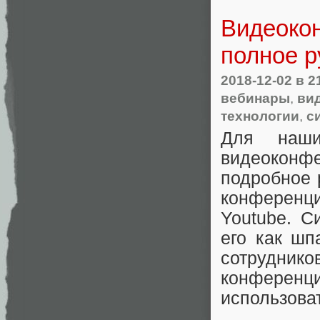
Видеоко
полное р
2018-12-02
в 2
вебинары
,
ви
технологии
,
с
Для наши
видеоконф
подробное 
конференц
Youtube. С
его как шп
сотруднико
конферен
использова