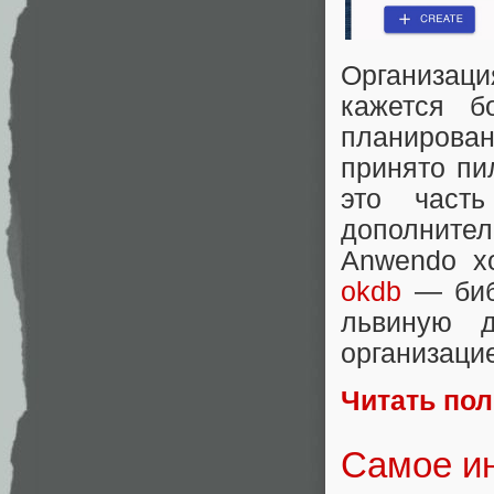
Организац
кажется б
планирован
принято пи
это часть
дополнител
Anwendo хо
okdb
— библ
львиную 
организаци
Читать по
Самое ин