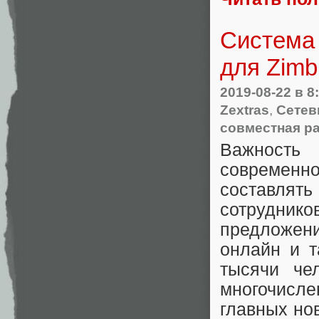
Система
для Zimb
2019-08-22
в 8
Zextras
,
Сетев
совместная р
Важность 
современно
составля
сотрудни
предложен
онлайн и т
тысячи че
многочисле
главных но