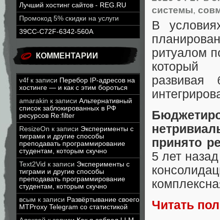
Лучший хостинг сайтов - REG.RU
системы
,
совм
Промокод 5% скидки на услуги
В условия
39CC-C72F-6342-560A
планиров
ритуалом по
КОММЕНТАРИИ
который 
развивая 
v4f
к записи
Перебор IP-адресов на
хостинге — и как с этим бороться
интегриров
amarakin
к записи
Альтернативный
список заблокированных в РФ
Бюджетир
ресурсов Re:filter
нетривиал
ResizeOn
к записи
Эксперименты с
тиграми и другие способы
принято р
преподавать программирование
студентам, которым скучно
5 лет наза
Text2Vid
к записи
Эксперименты с
консолида
тиграми и другие способы
преподавать программирование
комплексна
студентам, которым скучно
всым
к записи
Развёртывание своего
Читать по
MTProxy Telegram со статистикой