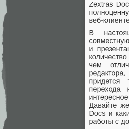
Zextras Do
полноценну
веб-клиенте
В настоя
совместную
и презента
количеств
чем отлич
редактора,
придется 
перехода 
интересно
Давайте же
Docs и как
работы с д