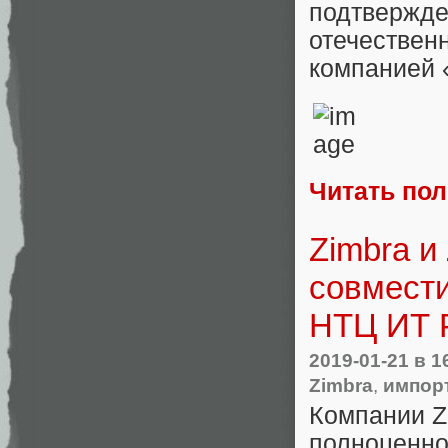
подтвержд
отечествен
компанией 
Читать по
Zimbra и
совмест
НТЦ ИТ
2019-01-21
в 1
Zimbra
,
импор
Компании Z
полноценн