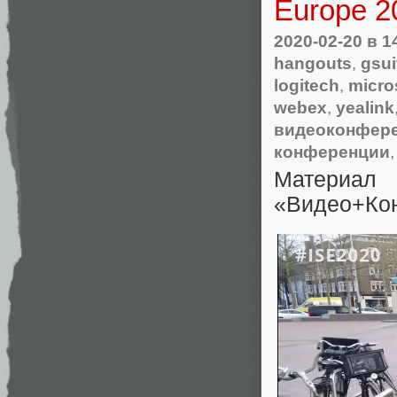
Europe 2
2020-02-20
в 1
hangouts
,
gsui
logitech
,
micro
webex
,
yealink
видеоконфер
конференции
Материа
«Видео+Ко