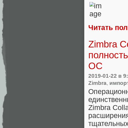
Читать по
Zimbra Co
полност
ОС
2019-01-22
в 9
Zimbra
,
импор
Операци
единственн
Zimbra Coll
расширени
тщательн