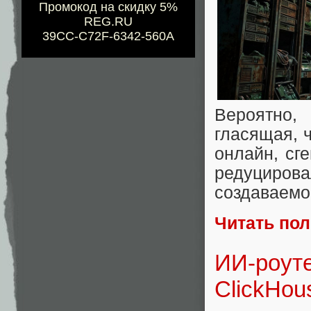
Промокод на скидку 5%
REG.RU
39CC-C72F-6342-560A
Вероятно,
гласящая, 
онлайн, сг
редуциро
создаваемо
Читать по
ИИ-роуте
СlickHou