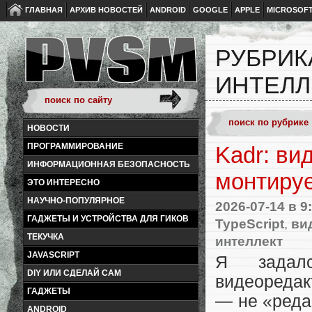
ГЛАВНАЯ
АРХИВ НОВОСТЕЙ
ANDROID
GOOGLE
APPLE
MICROSOF
РУБРИК
ИНТЕЛЛЕ
НОВОСТИ
ПРОГРАММИРОВАНИЕ
Kadr: ви
ИНФОРМАЦИОННАЯ БЕЗОПАСНОСТЬ
монтируе
ЭТО ИНТЕРЕСНО
НАУЧНО-ПОПУЛЯРНОЕ
2026-07-14
в 9
ГАДЖЕТЫ И УСТРОЙСТВА ДЛЯ ГИКОВ
TypeScript
,
ви
ТЕКУЧКА
интеллект
JAVASCRIPT
Я задал
DIY ИЛИ СДЕЛАЙ САМ
видеоредакт
ГАДЖЕТЫ
— не «реда
ANDROID