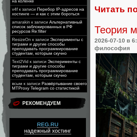
на коленке
Читать п
v4f
к записи
Перебор IP-адресов на
хостинге — и как с этим бороться
amarakin
к записи
Альтернативный
Теория м
список заблокированных в РФ
ресурсов Re:filter
2026-07-10
в 6
ResizeOn
к записи
Эксперименты с
тиграми и другие способы
философия
преподавать программирование
студентам, которым скучно
Text2Vid
к записи
Эксперименты с
тиграми и другие способы
преподавать программирование
студентам, которым скучно
всым
к записи
Развёртывание своего
MTProxy Telegram со статистикой
РЕКОМЕНДУЕМ
REG.RU
надежный хостинг