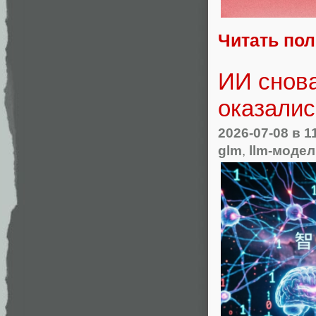
Читать по
ИИ снова
оказалис
2026-07-08
в 1
glm
,
llm-моде