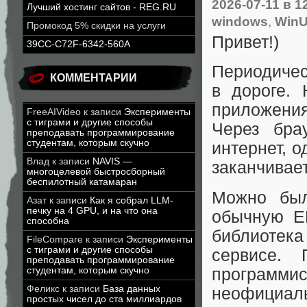
2026-07-11
в 1
Лучший хостинг сайтов - REG.RU
windows
,
WinU
Промокод 5% скидки на услуги
Привет!)
39CC-C72F-6342-560A
Периодическ
КОММЕНТАРИИ
в дороге.
приложения 
FreeAIVideo
к записи
Эксперименты
с тиграми и другие способы
Через бра
преподавать программирование
студентам, которым скучно
интернет, о
Влад
к записи
NAVIS —
заканчивае
многоцелевой быстросборный
беспилотный катамаран
Можно был
Азат
к записи
Как я собрал LLM-
печку на 4 GPU, и на что она
обычную E
способна
библиотека
FileCompare
к записи
Эксперименты
с тиграми и другие способы
сервисе.
преподавать программирование
программис
студентам, которым скучно
Феликс
к записи
База данных
неофициаль
простых чисел до ста миллиардов