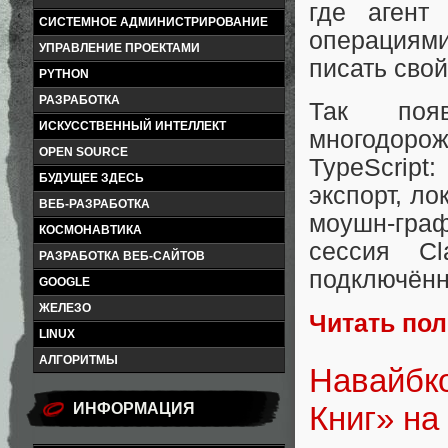
где агент
СИСТЕМНОЕ АДМИНИСТРИРОВАНИЕ
операциями
УПРАВЛЕНИЕ ПРОЕКТАМИ
писать свой
PYTHON
РАЗРАБОТКА
Так по
ИСКУССТВЕННЫЙ ИНТЕЛЛЕКТ
многодорож
OPEN SOURCE
TypeScrip
БУДУЩЕЕ ЗДЕСЬ
экспорт, л
ВЕБ-РАЗРАБОТКА
моушн-гра
КОСМОНАВТИКА
сессия C
РАЗРАБОТКА ВЕБ-САЙТОВ
подключённ
GOOGLE
ЖЕЛЕЗО
Читать по
LINUX
АЛГОРИТМЫ
Навайбко
ИНФОРМАЦИЯ
Книг» на