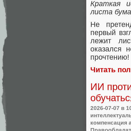
Краткая 
листа бума
Не претен
первый взг
лежит лис
оказался н
прочтению!
Читать по
ИИ проти
обучатьс
2026-07-07
в 1
интеллектуал
компенсация 
Правооблада