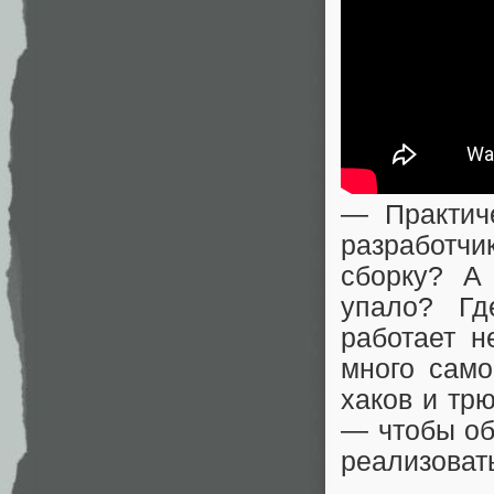
— Практич
разработч
сборку? А 
упало? Гд
работает н
много само
хаков и тр
— чтобы об
реализоват