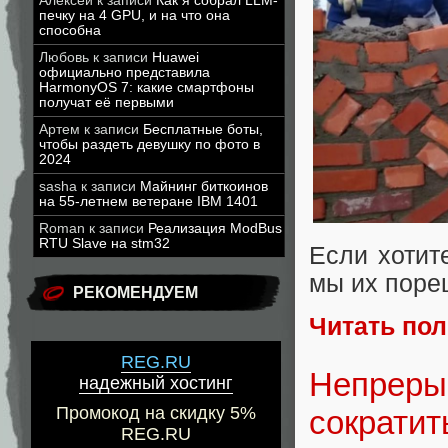
Алексей
к записи
Как я собрал LLM-
печку на 4 GPU, и на что она
способна
Любовь
к записи
Huawei
официально представила
HarmonyOS 7: какие смартфоны
получат её первыми
Артем
к записи
Бесплатные боты,
чтобы раздеть девушку по фото в
2024
sasha
к записи
Майнинг биткоинов
на 55-летнем ветеране IBM 1401
Roman
к записи
Реализация ModBus
RTU Slave на stm32
Если хотит
мы их поре
РЕКОМЕНДУЕМ
Читать по
REG.RU
Непрерыв
надежный хостинг
Промокод на скидку 5%
сократит
REG.RU