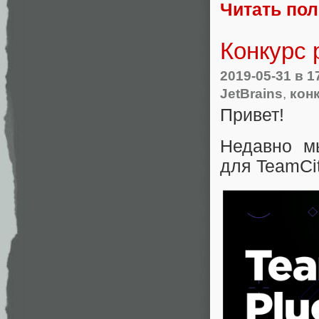
Читать по
Конкурс 
2019-05-31
в 1
JetBrains
,
кон
Привет!
Недавно мы
для TeamCit