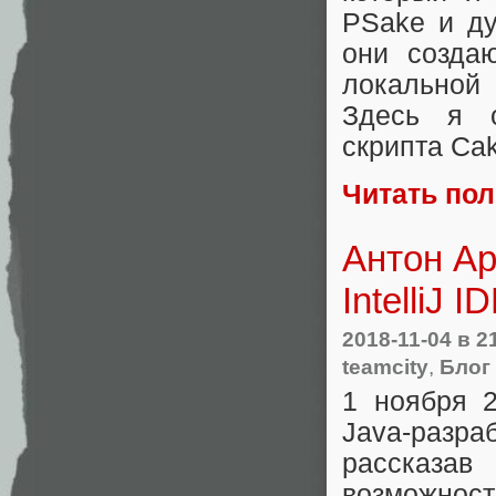
PSake и ду
они созда
локальной 
Здесь я о
скрипта Ca
Читать по
Антон Ар
IntelliJ 
2018-11-04
в 2
teamcity
,
Блог
1 ноября 2
Java-разра
рассказа
возможност