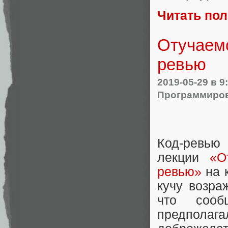
Читать по
Отучаемс
ревью
2019-05-29
в 9
Программиро
Код-ревью 
лекции
«О
ревью»
на 
кучу возра
что сооб
предполаг