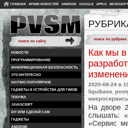
ГЛАВНАЯ
АРХИВ НОВОСТЕЙ
ANDROID
GOOGLE
APPLE
MICROSOF
РУБРИК
Как мы в
НОВОСТИ
ПРОГРАММИРОВАНИЕ
разработ
ИНФОРМАЦИОННАЯ БЕЗОПАСНОСТЬ
изменен
ЭТО ИНТЕРЕСНО
НАУЧНО-ПОПУЛЯРНОЕ
2020-08-24
в 1
ГАДЖЕТЫ И УСТРОЙСТВА ДЛЯ ГИКОВ
liquibase
,
post
ТЕКУЧКА
микросервис
JAVASCRIPT
На дворе 
DIY ИЛИ СДЕЛАЙ САМ
слышать: «
ГАДЖЕТЫ
«Сервис ме
ANDROID