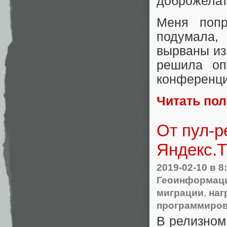
доброжелат
Меня поп
подумала,
вырваны из
решила оп
конференц
Читать по
От пул-р
Яндекс.Т
2019-02-10
в 8
Геоинформац
миграции
,
наг
программиро
В релизном