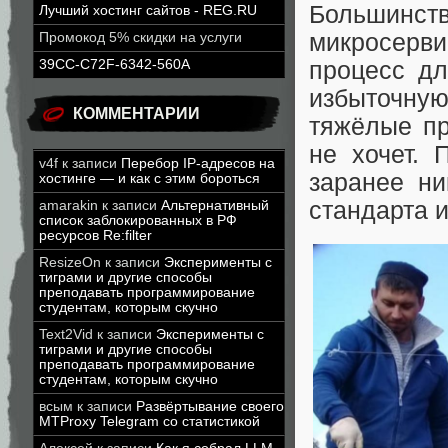
Большинс
Лучший хостинг сайтов - REG.RU
микросерв
Промокод 5% скидки на услуги
процесс дл
39CC-C72F-6342-560A
избыточн
КОММЕНТАРИИ
тяжёлые пр
не хочет. 
v4f
к записи
Перебор IP-адресов на
заранее ни
хостинге — и как с этим бороться
стандарта 
amarakin
к записи
Альтернативный
список заблокированных в РФ
ресурсов Re:filter
ResizeOn
к записи
Эксперименты с
тиграми и другие способы
преподавать программирование
студентам, которым скучно
Text2Vid
к записи
Эксперименты с
тиграми и другие способы
преподавать программирование
студентам, которым скучно
всым
к записи
Развёртывание своего
MTProxy Telegram со статистикой