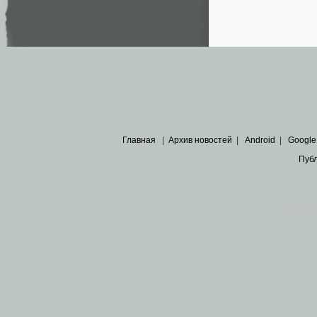
Главная
|
Архив новостей
|
Android
|
Google
Пуб
Все пра
Основными материалами сайта являются
архивные ко