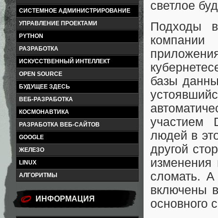
светлое бу
СИСТЕМНОЕ АДМИНИСТРИРОВАНИЕ
УПРАВЛЕНИЕ ПРОЕКТАМИ
Подходы в
PYTHON
компании 
РАЗРАБОТКА
приложен
ИСКУССТВЕННЫЙ ИНТЕЛЛЕКТ
кубернетес
OPEN SOURCE
базы данны
БУДУЩЕЕ ЗДЕСЬ
устоявшийс
ВЕБ-РАЗРАБОТКА
автоматич
КОСМОНАВТИКА
участием 
РАЗРАБОТКА ВЕБ-САЙТОВ
людей в это
GOOGLE
другой сто
ЖЕЛЕЗО
изменения 
LINUX
сломать. А
АЛГОРИТМЫ
включены в
ИНФОРМАЦИЯ
основного 