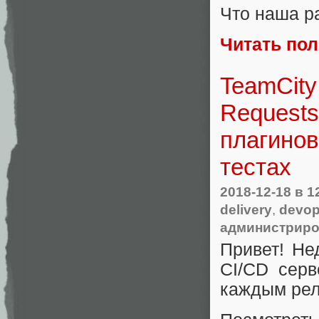
Что наша ра
Читать по
TeamCity
Requests
плагинов
тестах
2018-12-18
в 1
delivery
,
devo
администрир
Привет! Не
CI/CD серв
каждым рели