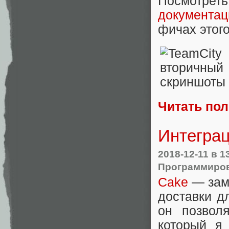
Посмотре
документац
фичах этого
Читать по
Интеграц
2018-12-11
в 1
Программиро
Cake
— зам
доставки д
он позвол
который я