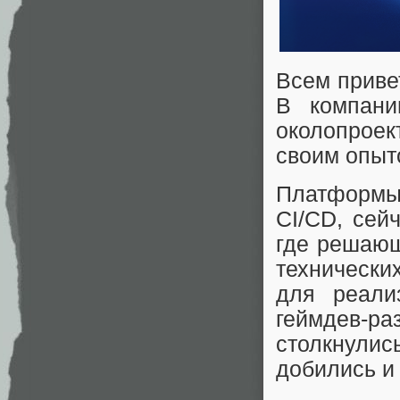
Всем привет
В компани
околопрое
своим опыт
Платформы
CI/CD, сей
где решающ
технических
для реали
геймдев-
столкнулис
добились и