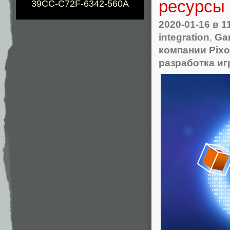
ресурсы 
39CC-C72F-6342-560A
2020-01-16
в 1
integration
,
Ga
компании Pixo
разработка иг