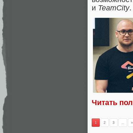
и
TeamCity
.
Читать по
1
2
3
...
»