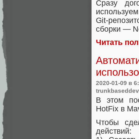
Сразу дог
используем
Git-репоз
сборки ― N
Читать по
Автомати
использо
2020-01-09
в 6
trunkbasedde
В этом по
HotFix в Ma
Чтобы сде
действий: