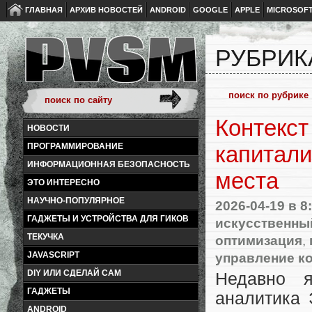
ГЛАВНАЯ
АРХИВ НОВОСТЕЙ
ANDROID
GOOGLE
APPLE
MICROSOF
РУБРИК
Контекст
НОВОСТИ
ПРОГРАММИРОВАНИЕ
капитали
ИНФОРМАЦИОННАЯ БЕЗОПАСНОСТЬ
места
ЭТО ИНТЕРЕСНО
НАУЧНО-ПОПУЛЯРНОЕ
2026-04-19
в 8
ГАДЖЕТЫ И УСТРОЙСТВА ДЛЯ ГИКОВ
искусственны
ТЕКУЧКА
оптимизация
,
управление к
JAVASCRIPT
DIY ИЛИ СДЕЛАЙ САМ
Недавно я
ГАДЖЕТЫ
аналитика 
ANDROID