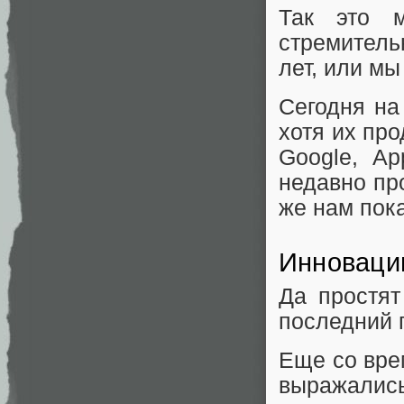
Так это м
стремител
лет, или м
Сегодня на
хотя их пр
Google, Ap
недавно пр
же нам пок
Инноваци
Да простят
последний г
Еще со вре
выражалис