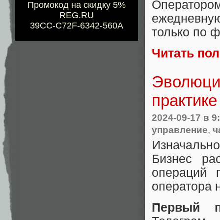
Оператором
Промокод на скидку 5%
REG.RU
ежедневну
39CC-C72F-6342-560A
только по 
Читать по
Эволюция
практике
2024-09-17
в 9
управление
,
ч
Изначально
Бизнес ра
операций 
оператора н
Первый п