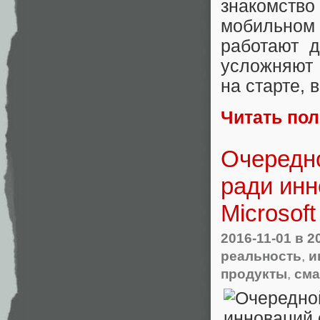
знакомств
мобильно
работают д
усложняют 
на старте, 
Читать по
Очередно
ради инн
Microsoft
2016-11-01
в 2
реальность
,
и
продукты
,
см