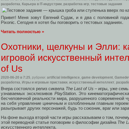
разработка
,
Карьера в IT-индустрии
,
разработка игр
,
тестовые задания
Привет! Меня зовут Евгений Судак, и я два с половиной год
Pixonic. Сегодня я хотел бы поговорить о тестовых заданиях.
Читать полностью »
Охотники, щелкуны и Элли: к
игровой искусственный интел
of Us
2020-06-20
в 7:25
, рубрики:
artificial intelligence
,
game development
,
Gamede
разработка
,
Игры и игровые приставки
,
искусственный интеллект
,
разрабо
Вчера состоялся релиз сиквела
The Last of Us
– игры, уже сем
узнаваемых эксклюзивов
PlayStation
. Это кинематографическ
бесчеловечной реальности мира, разрушенного современной чум
на себя управление циничным и озлобленным главным героем
разыгрывает других персонажей, будь то союзник, враг или зар
На фоне выхода второй части игры рассказываем о том, почему
этой переводной статье поговорим о философии дизайна
The L
искусственного интеллекта.