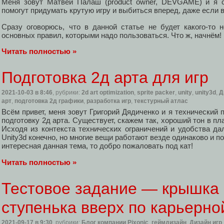
Меня зовут Матвей Палаш (product owner, DEVGAME) и я с
помогут придумать крутую игру и выбиться вперед, даже если ва
Сразу оговорюсь, что в данной статье не будет какого-то 
основных правил, которыми надо пользоваться. Что ж, начнём!
Читать полностью »
Подготовка 2д арта для игр
2021-10-03
в 8:46
, рубрики:
2d art optimization
,
sprite packer
,
unity
,
unity3d
,
Д
арт
,
подготовка 2д графики
,
разработка игр
,
текстурный атлас
Всём привет, меня зовут Григорий Дядиченко и я технический 
подготовку 2д арта. Существует, скажем так, хороший тон в пл
Исходя из контекста технических ограничений и удобства д
Unity3d конечно, но многие вещи работают везде одинаково и п
интересная данная тема, то добро пожаловать под кат!
Читать полностью »
Тестовое задание — крышка 
ступенька вверх по карьерно
2021-09-17
в 9:30
, рубрики:
Блог компании Pixonic
,
геймдизайн
,
Дизайн игр