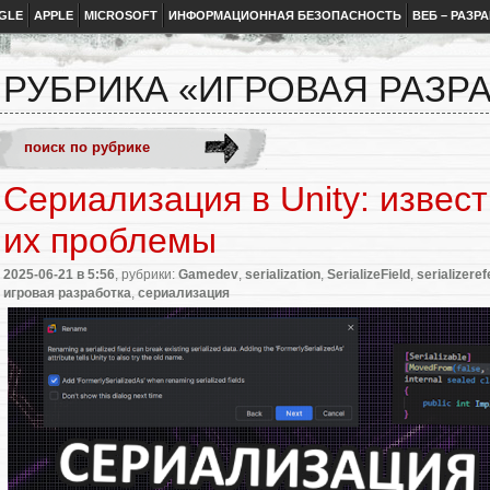
GLE
APPLE
MICROSOFT
ИНФОРМАЦИОННАЯ БЕЗОПАСНОСТЬ
ВЕБ – РАЗР
РУБРИКА «ИГРОВАЯ РАЗР
Сериализация в Unity: извес
их проблемы
2025-06-21
в 5:56
, рубрики:
Gamedev
,
serialization
,
SerializeField
,
serializere
игровая разработка
,
сериализация