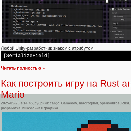
Любой Unity-разработчик знаком с атрибутом
[SerializeField]
Читать полностью »
Как построить игру на Rust а
Mario
2025-05-23
в 14:45
, рубрики:
cargo
,
Gamedev
,
macroquad
,
opensource
,
Rust
,
разработка
,
пиксельная графика