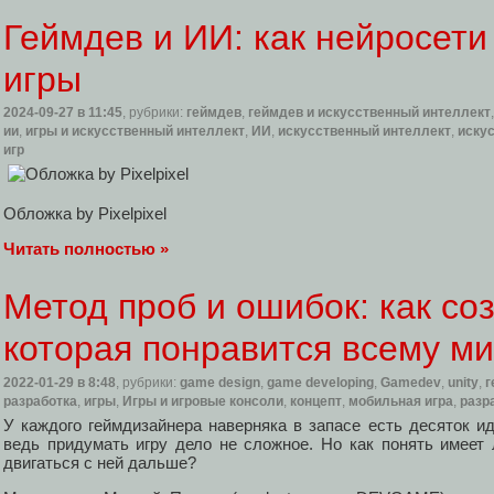
Геймдев и ИИ: как нейросет
игры
2024-09-27
в 11:45
, рубрики:
геймдев
,
геймдев и искусственный интеллект
ии
,
игры и искусственный интеллект
,
ИИ
,
искусственный интеллект
,
искус
игр
Обложка by Pixelpixel
Читать полностью »
Метод проб и ошибок: как соз
которая понравится всему м
2022-01-29
в 8:48
, рубрики:
game design
,
game developing
,
Gamedev
,
unity
,
г
разработка
,
игры
,
Игры и игровые консоли
,
концепт
,
мобильная игра
,
разр
У каждого геймдизайнера наверняка в запасе есть десяток ид
ведь придумать игру дело не сложное. Но как понять имеет 
двигаться с ней дальше?