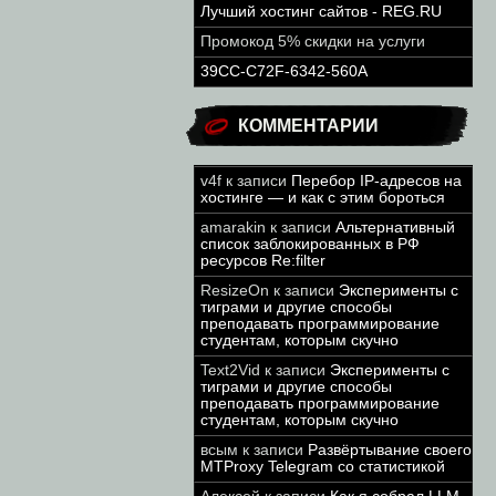
Лучший хостинг сайтов - REG.RU
Промокод 5% скидки на услуги
39CC-C72F-6342-560A
КОММЕНТАРИИ
v4f
к записи
Перебор IP-адресов на
хостинге — и как с этим бороться
amarakin
к записи
Альтернативный
список заблокированных в РФ
ресурсов Re:filter
ResizeOn
к записи
Эксперименты с
тиграми и другие способы
преподавать программирование
студентам, которым скучно
Text2Vid
к записи
Эксперименты с
тиграми и другие способы
преподавать программирование
студентам, которым скучно
всым
к записи
Развёртывание своего
MTProxy Telegram со статистикой