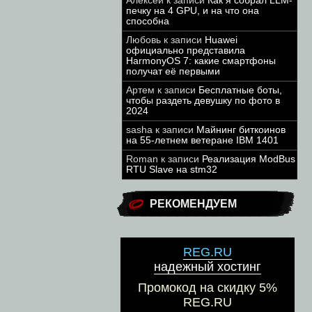
Алексей
к записи
Как я собрал LLM-
печку на 4 GPU, и на что она
способна
Любовь
к записи
Huawei
официально представила
HarmonyOS 7: какие смартфоны
получат её первыми
Артем
к записи
Бесплатные боты,
чтобы раздеть девушку по фото в
2024
sasha
к записи
Майнинг биткоинов
на 55-летнем ветеране IBM 1401
Roman
к записи
Реализация ModBus
RTU Slave на stm32
РЕКОМЕНДУЕМ
REG.RU
надежный хостинг
Промокод на скидку 5%
REG.RU