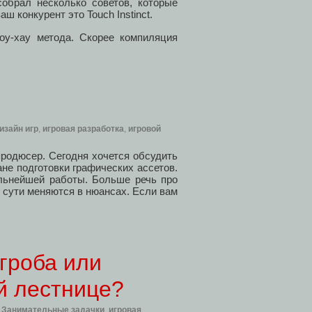
обрал несколько советов, которые
ш конкурент это Touch Instinct.
ноу-хау метода. Скорее компиляция
изайн игр
,
игровая разработка
,
игровой
продюсер. Сегодня хочется обсудить
ане подготовки графических ассетов.
альнейшей работы. Больше речь про
о сути меняются в нюансах. Если вам
гроба или
й лестнице?
,
Занимательные задачки
,
игровая