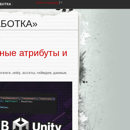
Select Language
▼
АБОТКА
АБОТКА»
тные атрибуты и
ference
,
unity
,
ассеты
,
геймдев
,
данные
,