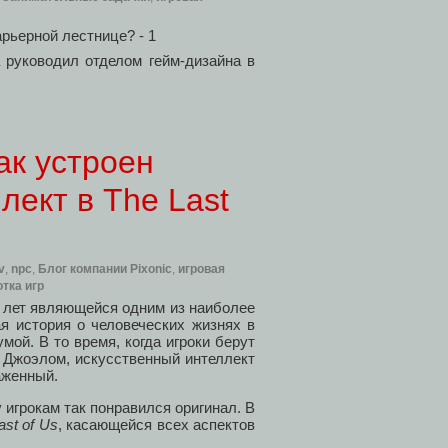
а руководил отделом гейм-дизайна в
ак устроен
лект в The Last
v
,
npc
,
Блог компании Pixonic
,
игровая
тка игр
ь лет являющейся одним из наиболее
ая история о человеческих жизнях в
ой. В то время, когда игроки берут
 Джоэлом, искусственный интеллект
аженный.
 игрокам так понравился оригинал. В
ast of Us
, касающейся всех аспектов