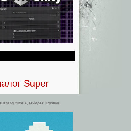
налог Super
rustlang
,
tutorial
,
геймдев
,
игровая