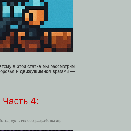
оэтому в этой статье мы рассмотрим
доровья и
движущимися
врагами —
 Часть 4:
ботка
,
мультиплеер
,
разработка игр
,