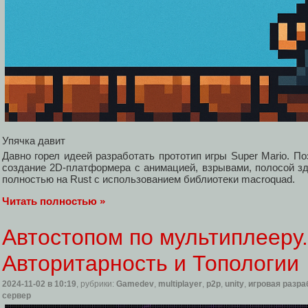
Упячка давит
Давно горел идеей разработать прототип игры Super Mario. П
создание 2D-платформера с анимацией, взрывами, полосой з
полностью на Rust с использованием библиотеки macroquad.
Читать полностью »
Автостопом по мультиплееру.
Авторитарность и Топологии
2024-11-02
в 10:19
, рубрики:
Gamedev
,
multiplayer
,
p2p
,
unity
,
игровая разра
сервер