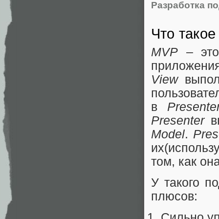
Разработка по
Что тако
MVP
– это
приложени
View
выпол
пользовател
в
Presente
Presenter
вы
Model
.
Pres
их(использ
том, как он
У такого п
плюсов:
Сильно уп