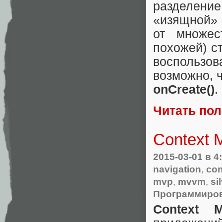
разделение
«изящной» 
от множес
похожей) с
воспользов
возможно, ч
onCreate()
.
Читать по
Context 
2015-03-01
в 4
navigation
,
con
mvp
,
mvvm
,
si
Программиро
Context M