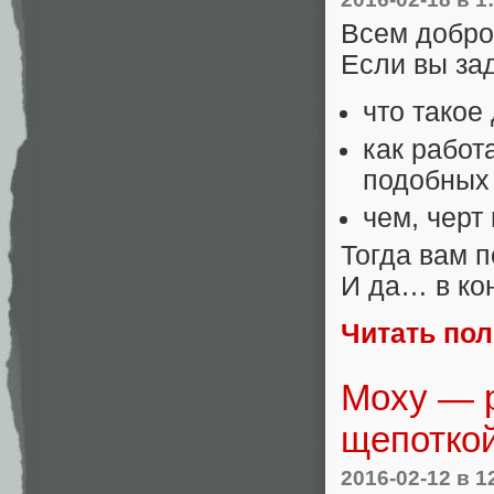
Всем добро
Если вы за
что такое
как работ
подобных
чем, черт
Тогда вам 
И да… в кон
Читать по
Moxy — р
щепоткой
2016-02-12
в 1