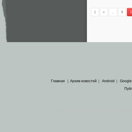
1
«
...
9
1
Главная
|
Архив новостей
|
Android
|
Google
Пуб
Все пра
Основными материалами сайта являются
архивные ко