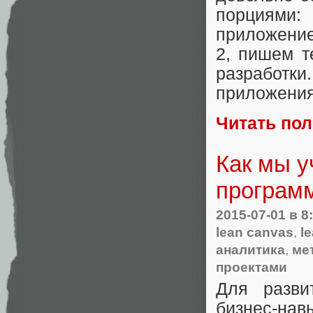
порциями
приложение
2, пишем т
разработ
приложения
Читать по
Как мы у
программ
2015-07-01
в 8
lean canvas
,
l
аналитика
,
ме
проектами
Для разви
бизнес-нав