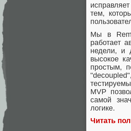
исправляет 
тем, котор
пользовател
Мы в Rem
работает а
недели, и 
высокое ка
простым, 
"decoupl
тестируем
MVP позвол
самой зна
логике.
Читать по