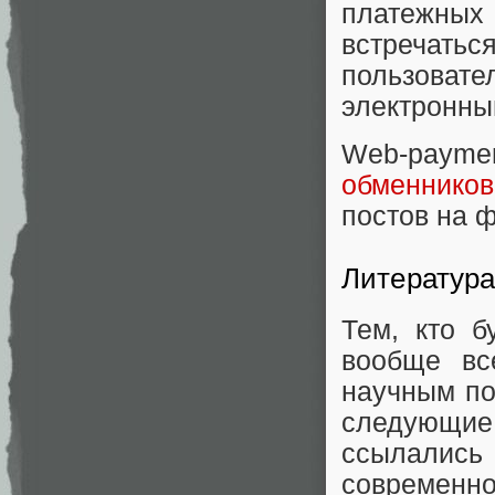
платежных 
встречать
пользоват
электронны
Web-paym
обменников
постов на ф
Литератур
Тем, кто б
вообще вс
научным по
следующие 
ссылались
современно