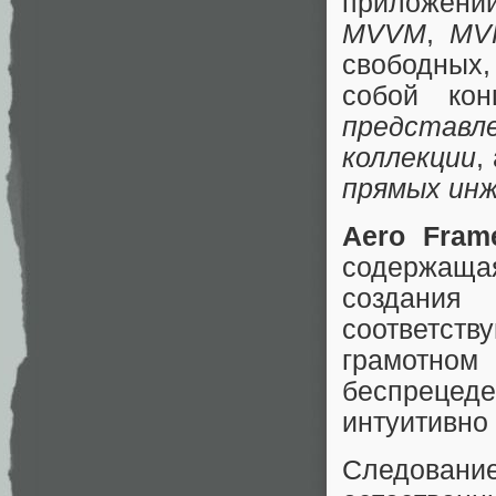
приложений
MVVM
,
MV
свободных,
собой кон
представл
коллекции
,
прямых ин
Aero Fram
содержащ
созда
соответст
грамотном
беспрецеде
интуитивно
Следовани