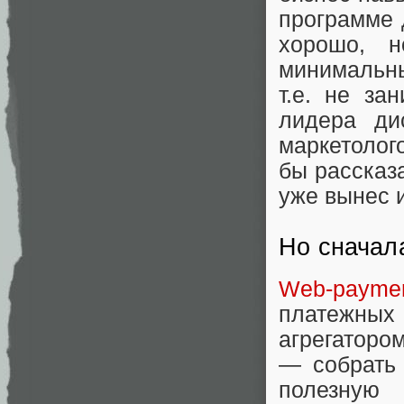
программе 
хорошо, 
минимальны
т.е. не з
лидера ди
маркетолого
бы рассказ
уже вынес и
Но сначал
Web-paymen
платежных 
агрегаторо
— собрать 
полезную