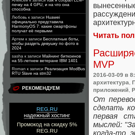
Алексей
к записи
Как я собрал LLM-
вынесенны
печку на 4 GPU, и на что она
способна
рассужде
Любовь
к записи
Huawei
архитектур
официально представила
HarmonyOS 7: какие смартфоны
получат её первыми
Читать по
Артем
к записи
Бесплатные боты,
чтобы раздеть девушку по фото в
2024
Расширяе
sasha
к записи
Майнинг биткоинов
на 55-летнем ветеране IBM 1401
MVP
Roman
к записи
Реализация ModBus
RTU Slave на stm32
2016-03-09
в 8
архитектура
,
РЕКОМЕНДУЕМ
приложений
,
Р
От перево
сделать ко
REG.RU
первая ст
надежный хостинг
мыслей: "З
Промокод на скидку 5%
REG.RU
когда-то 