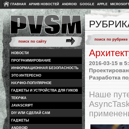
ГЛАВНАЯ
АРХИВ НОВОСТЕЙ
ANDROID
GOOGLE
APPLE
MICROSOF
РУБРИКА
Архитект
НОВОСТИ
ПРОГРАММИРОВАНИЕ
2016-03-15
в 5
ИНФОРМАЦИОННАЯ БЕЗОПАСНОСТЬ
Проектирован
ЭТО ИНТЕРЕСНО
Разработка по
НАУЧНО-ПОПУЛЯРНОЕ
ГАДЖЕТЫ И УСТРОЙСТВА ДЛЯ ГИКОВ
Наше путе
ТЕКУЧКА
AsyncTask
JAVASCRIPT
применен
DIY ИЛИ СДЕЛАЙ САМ
ГАДЖЕТЫ
ANDROID