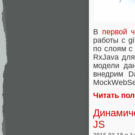
В
первой ч
работы с g
по слоям с
RxJava для
модели да
внедрим D
MockWebServ
Читать по
Динамич
JS
2016-02-18
в 1