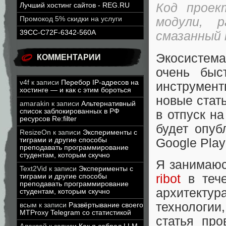
Код проек
Лучший хостинг сайтов - REG.RU
Промокод 5% скидки на услуги
модули, 
39CC-C72F-6342-560A
смазанный
Экосистема
КОММЕНТАРИИ
очень быс
v4f
к записи
Перебор IP-адресов на
инструмент
хостинге — и как с этим бороться
новые стат
amarakin
к записи
Альтернативный
список заблокированных в РФ
в отпуск н
ресурсов Re:filter
будет опуб
ResizeOn
к записи
Эксперименты с
Google Play
тиграми и другие способы
преподавать программирование
студентам, которым скучно
Я занимаюс
Text2Vid
к записи
Эксперименты с
ribot
в тече
тиграми и другие способы
преподавать программирование
архитекту
студентам, которым скучно
технологии
всым
к записи
Развёртывание своего
MTProxy Telegram со статистикой
статья про