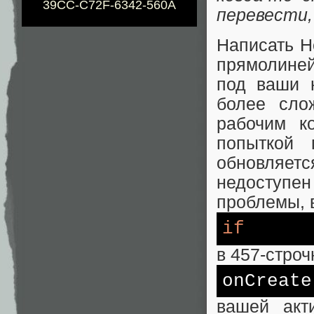
39CC-C72F-6342-560A
перевести,
Написать He
прямолиней
под ваши 
более сло
рабочим к
попыткой 
обновляетс
недоступе
проблемы, 
if
в 457-стро
onCreate
вашей акт