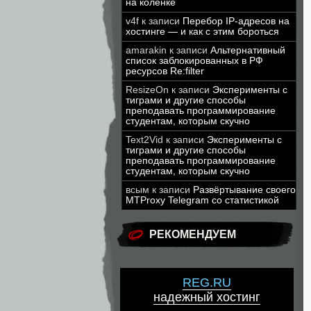
на коленке
v4f
к записи
Перебор IP-адресов на
хостинге — и как с этим бороться
amarakin
к записи
Альтернативный
список заблокированных в РФ
ресурсов Re:filter
ResizeOn
к записи
Эксперименты с
тиграми и другие способы
преподавать программирование
студентам, которым скучно
Text2Vid
к записи
Эксперименты с
тиграми и другие способы
преподавать программирование
студентам, которым скучно
всым
к записи
Развёртывание своего
MTProxy Telegram со статистикой
РЕКОМЕНДУЕМ
REG.RU
надежный хостинг