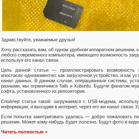
Здравствуйте, уважаемые друзья!
Хочу рассказать вам, об одном удобном аппаратном решении, к
любого современного компьютера, имеющего возможность загру
используя его канал связи.
Цель данной статьи — проиллюстрировать возможность 
ипостасях одномоментно: как загрузочное устройство, и как у
канал данных. В данном случае, операционные системы, уста
разными, мы ограничимся Tails и Xubuntu. Будучи фанатом иг
софта, установленного из репозитория.
Спойлер статьи такой: загружаемся с USB-модема, использ
информации, и выходим в интернет, через его же канал связи. 
Если попытка заинтриговать удалась — добро пожаловать под
решение. Может кому-нибудь будет полезно. Будут фото и вид
Читать полностью »