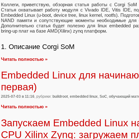
Коллеги, приветствую, обзорная статья работы с Corgi SoM 
Статья охватывает работу модуля с Vivado IDE, Vitis IDE, по
Embedded Linux (u-boot, device tree, linux kernel, rootfs). Подг
NAND памяти и сопутствующие моменты необходимые для 
Дополнительно статья будет полезно для linux embedded ра
bring-up плат на базе AMD(Xilinx) zynq платформ.
1. Описание Corgi SoM
Читать полностью »
Embedded Linux для начинаю
первая)
2025-07-03
в 11:16
, рубрики:
buildroot
,
embedded linux
,
SoC
,
обучающий мат
Читать полностью »
Запускаем Embedded Linux на 
CPU Xilinx Zynq: загружаем 