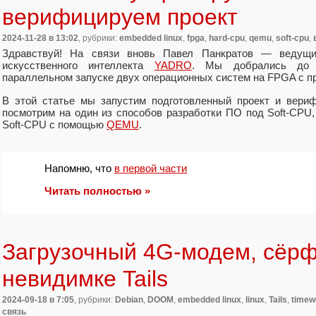
верифицируем проект
2024-11-28
в 13:02
, рубрики:
embedded linux
,
fpga
,
hard-cpu
,
qemu
,
soft-cpu
,
Здравствуй! На связи вновь Павел Панкратов — ведущий
искусственного интеллекта
YADRO
. Мы добрались до 
параллельном запуске двух операционных систем на FPGA с п
В этой статье мы запустим подготовленный проект и вериф
посмотрим на один из способов разработки ПО под Soft-CPU,
Soft-CPU с помощью
QEMU
.
Напомню, что
в первой части
Читать полностью »
Загрузочный 4G-модем, сёрф
невидимке Tails
2024-09-18
в 7:05
, рубрики:
Debian
,
DOOM
,
embedded linux
,
linux
,
Tails
,
timew
связь