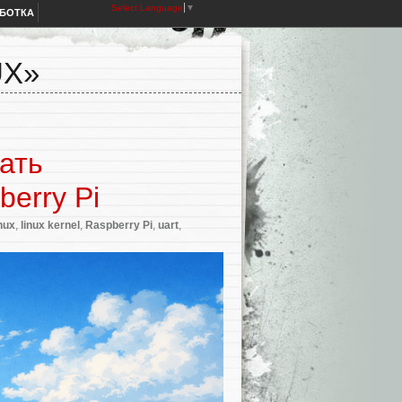
Select Language
▼
АБОТКА
UX»
дать
erry Pi
inux
,
linux kernel
,
Raspberry Pi
,
uart
,