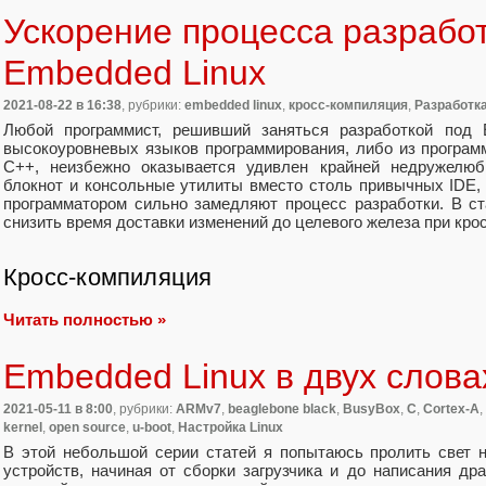
Ускорение процесса разрабо
Embedded Linux
2021-08-22
в 16:38
, рубрики:
embedded linux
,
кросс-компиляция
,
Разработка
Любой программист, решивший заняться разработкой под E
высокоуровневых языков программирования, либо из програм
С++, неизбежно оказывается удивлен крайней недружелюбн
блокнот и консольные утилиты вместо столь привычных IDE, 
программатором сильно замедляют процесс разработки. В ст
снизить время доставки изменений до целевого железа при крос
Кросс-компиляция
Читать полностью »
Embedded Linux в двух слова
2021-05-11
в 8:00
, рубрики:
ARMv7
,
beaglebone black
,
BusyBox
,
C
,
Cortex-A
,
kernel
,
open source
,
u-boot
,
Настройка Linux
В этой небольшой серии статей я попытаюсь пролить свет 
устройств, начиная от сборки загрузчика и до написания др