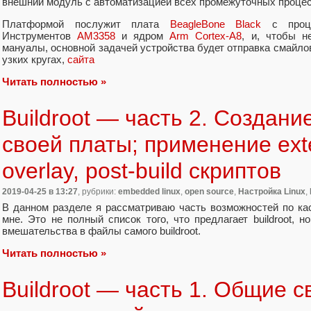
внешний модуль с автоматизацией всех промежуточных процес
Платформой послужит плата
BeagleBone Black
с проце
Инструментов
AM3358
и ядром
Arm Cortex-A8
, и, чтобы н
мануалы, основной задачей устройства будет отправка смайлов
узких кругах,
сайта
Читать полностью »
Buildroot — часть 2. Создан
своей платы; применение exter
overlay, post-build скриптов
2019-04-25
в 13:27
, рубрики:
embedded linux
,
open source
,
Настройка Linux
,
В данном разделе я рассматриваю часть возможностей по ка
мне. Это не полный список того, что предлагает buildroot, 
вмешательства в файлы самого buildroot.
Читать полностью »
Buildroot — часть 1. Общие с