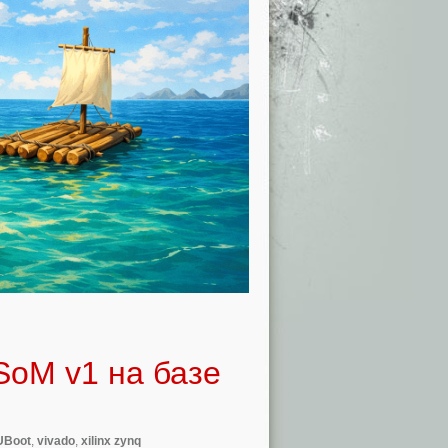
SoM v1 на базе
UBoot
,
vivado
,
xilinx zynq