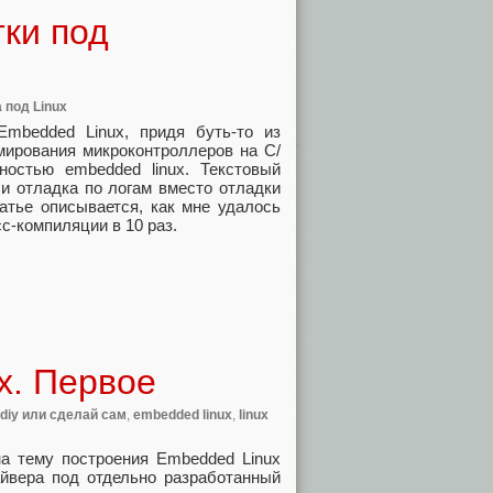
тки под
 под Linux
mbedded Linux, придя буть-то из
мирования микроконтроллеров на С/
остью embedded linux. Текстовый
и отладка по логам вместо отладки
атье описывается, как мне удалось
с-компиляции в 10 раз.
х. Первое
diy или сделай сам
,
embedded linux
,
linux
на тему построения Embedded Linux
айвера под отдельно разработанный