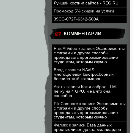
Лучший хостинг сайтов - REG.RU
Промокод 5% скидки на услуги
39CC-C72F-6342-560A
КОММЕНТАРИИ
FreeAIVideo
к записи
Эксперименты
с тиграми и другие способы
преподавать программирование
студентам, которым скучно
Влад
к записи
NAVIS —
многоцелевой быстросборный
беспилотный катамаран
Азат
к записи
Как я собрал LLM-
печку на 4 GPU, и на что она
способна
FileCompare
к записи
Эксперименты
с тиграми и другие способы
преподавать программирование
студентам, которым скучно
Феликс
к записи
База данных
простых чисел до ста миллиардов