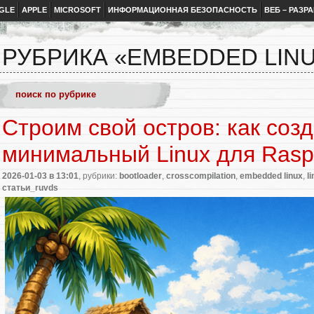
GLE
APPLE
MICROSOFT
ИНФОРМАЦИОННАЯ БЕЗОПАСНОСТЬ
ВЕБ – РАЗР
РУБРИКА «EMBEDDED LIN
Строим свой остров: как соз
минимальный Linux для Raspb
2026-01-03
в 13:01
, рубрики:
bootloader
,
crosscompilation
,
embedded linux
,
l
статьи_ruvds