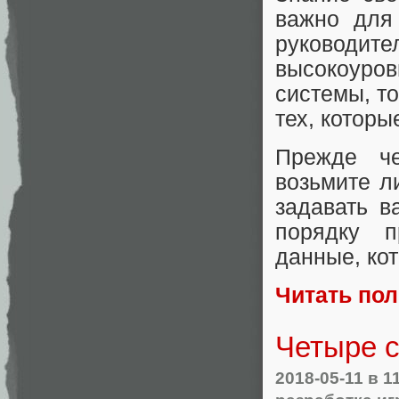
важно для
руководи
высокоур
системы, т
тех, котор
Прежде ч
возьмите л
задавать в
порядку п
данные, кот
Читать по
Четыре с
2018-05-11
в 1