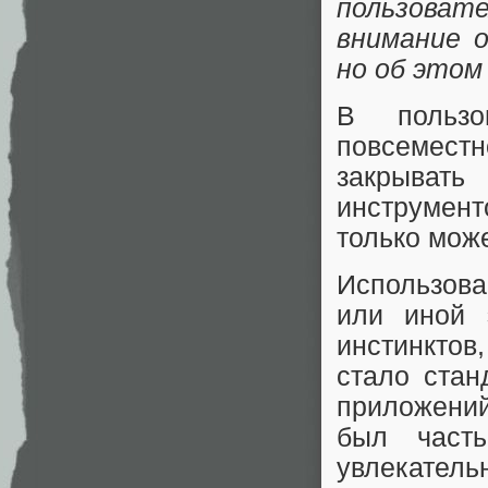
пользоват
внимание о
но об этом
В пользо
повсемест
закрыват
инструмент
только може
Использован
или иной 
инстинктов
стало стан
приложений
был часть
увлекател