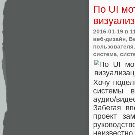
По UI мо
визуализ
2016-01-19
в 1
веб-дизайн
,
В
пользователя
система
,
сист
Хочу подел
системы в
аудио/вид
Забегая вп
проект за
руководс
неизвестно