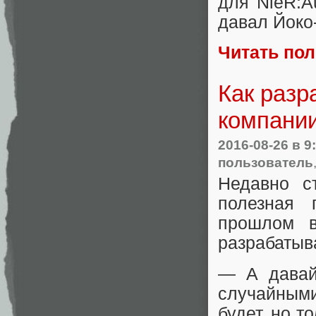
для NieR:A
давал Йоко
Читать по
Как разр
компани
2016-08-26
в 9
пользователь
Недавно с
полезная 
прошлом в
разрабатыв
— А давай
случайными
будет, но т