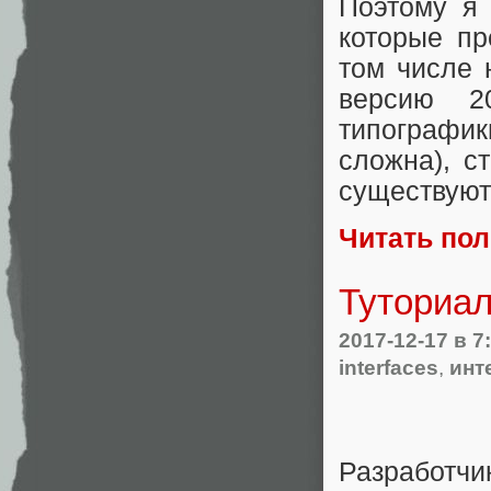
Поэтому я 
которые пр
том числе 
версию 
типографик
сложна), с
существуют 
Читать по
Туториал 
2017-12-17
в 7
interfaces
,
инт
Разработчи