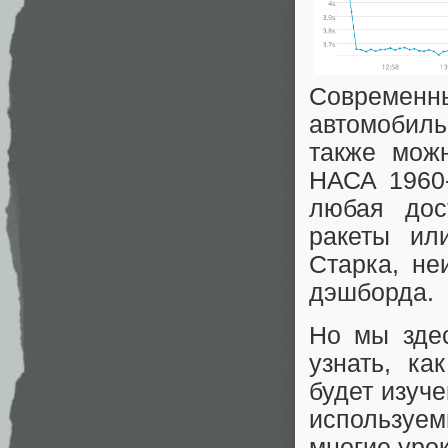
Современ
автомобиль
также мож
НАСА 1960-
любая дос
ракеты ил
Старка, не
дэшборда.
Но мы здес
узнать, к
будет изуч
используем
многие урок