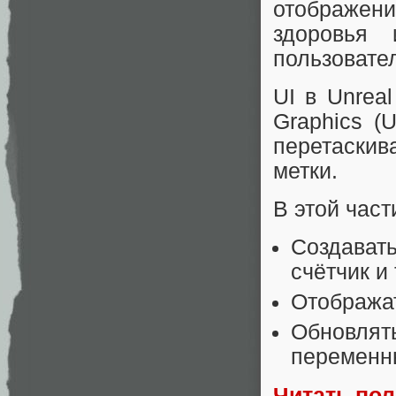
отображе
здоровья 
пользователя
UI в Unrea
Graphics (
перетаскив
метки.
В этой час
Создавать
счётчик и
Отобража
Обновлять
переменн
Читать по