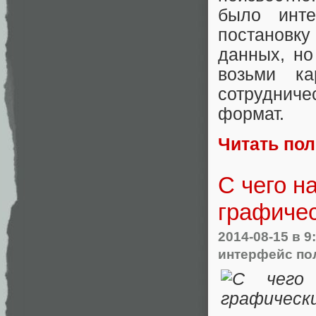
было инт
постановку
данных, но
возьми ка
сотруднич
формат.
Читать по
С чего н
графиче
2014-08-15
в 9
интерфейс по