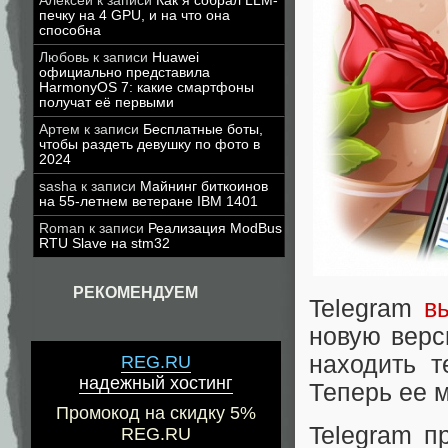
Алексей
к записи
Как я собрал LLM-
печку на 4 GPU, и на что она
способна
Любовь
к записи
Huawei
официально представила
HarmonyOS 7: какие смартфоны
получат её первыми
Артем
к записи
Бесплатные боты,
чтобы раздеть девушку по фото в
2024
sasha
к записи
Майнинг биткоинов
на 55-летнем ветеране IBM 1401
Roman
к записи
Реализация ModBus
RTU Slave на stm32
РЕКОМЕНДУЕМ
Telegram
в
новую верс
находить т
REG.RU
надежный хостинг
Теперь ее 
Промокод на скидку 5%
Telegram п
REG.RU