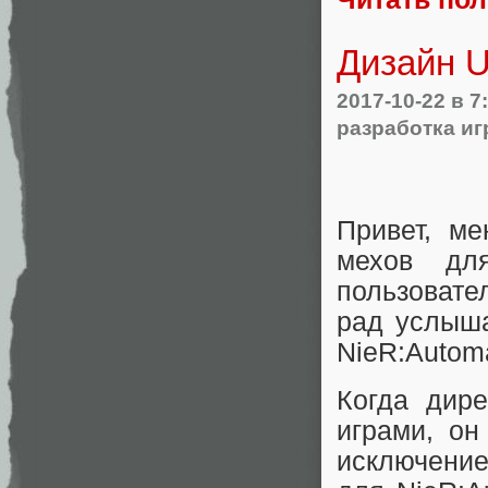
Дизайн U
2017-10-22
в 7
разработка иг
Привет, ме
мехов для
пользовате
рад услыша
NieR:Automa
Когда дире
играми, он
исключение