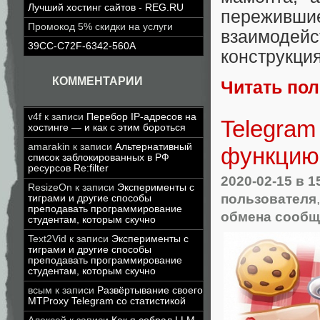
Лучший хостинг сайтов - REG.RU
переживш
Промокод 5% скидки на услуги
взаимодейс
39CC-C72F-6342-560A
конструкци
КОММЕНТАРИИ
Читать по
v4f
к записи
Перебор IP-адресов на
Telegram
хостинге — и как с этим бороться
amarakin
к записи
Альтернативный
функцию 
список заблокированных в РФ
ресурсов Re:filter
2020-02-15
в 1
ResizeOn
к записи
Эксперименты с
пользователя
тиграми и другие способы
преподавать программирование
обмена сооб
студентам, которым скучно
Text2Vid
к записи
Эксперименты с
тиграми и другие способы
преподавать программирование
студентам, которым скучно
всым
к записи
Развёртывание своего
MTProxy Telegram со статистикой