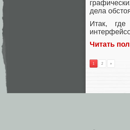
графически
дела обстоя
Итак, где
интерфейс
Читать по
1
2
»