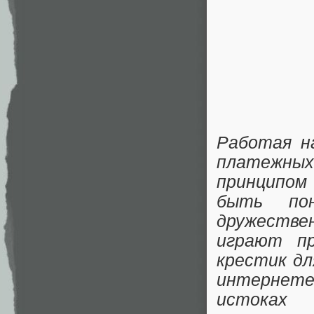
Работая 
платежных
принципо
быть по
дружестве
играют пр
крестик дл
интернет
истоках