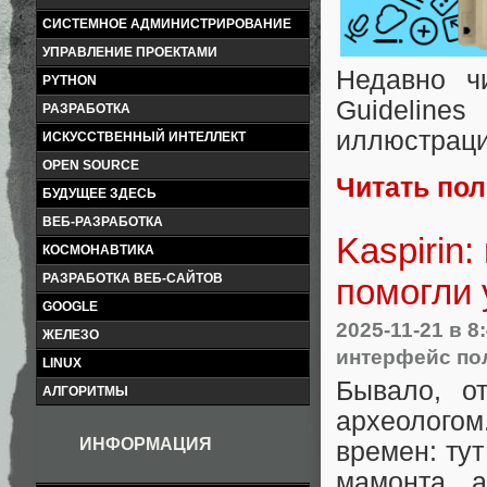
СИСТЕМНОЕ АДМИНИСТРИРОВАНИЕ
УПРАВЛЕНИЕ ПРОЕКТАМИ
Недавно чи
PYTHON
Guideline
РАЗРАБОТКА
иллюстрац
ИСКУССТВЕННЫЙ ИНТЕЛЛЕКТ
OPEN SOURCE
Читать по
БУДУЩЕЕ ЗДЕСЬ
ВЕБ-РАЗРАБОТКА
Kaspirin:
КОСМОНАВТИКА
РАЗРАБОТКА ВЕБ-САЙТОВ
помогли 
GOOGLE
2025-11-21
в 8
ЖЕЛЕЗО
интерфейс по
LINUX
Бывало, о
АЛГОРИТМЫ
археологом
ИНФОРМАЦИЯ
времен: тут
мамонта, 