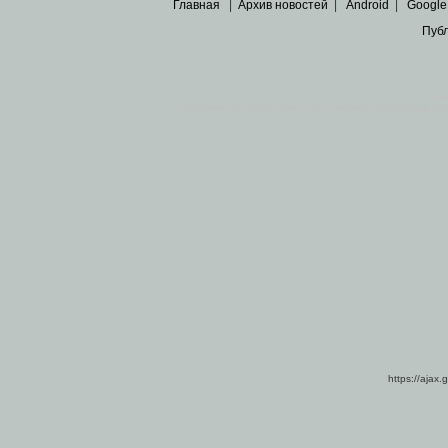
Главная
|
Архив новостей
|
Android
|
Google
Пуб
Все пра
Основными материалами сайта являются
архивные ко
https://ajax.