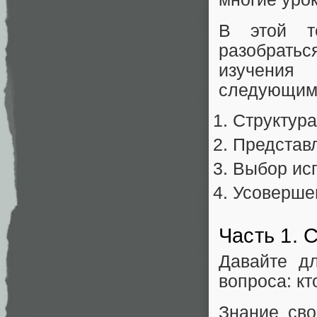
В этой т
разобратьс
изучения
следующим 
Структура
Представл
Выбор ис
Усовершен
Часть 1. 
Давайте д
вопроса: к
Знание сво