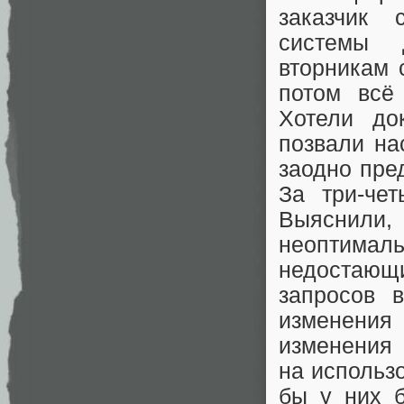
заказчик 
системы 
вторникам 
потом всё
Хотели до
позвали на
заодно пре
За три-че
Выяснили, 
неоптима
недостающ
запросов 
изменени
изменения 
на использ
бы у них 