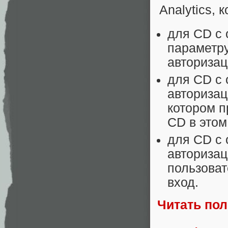
для CD с 
параметру
авторизац
для CD с 
авторизац
котором п
CD в этом
для CD с 
авторизац
пользоват
вход.
Читать по