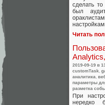
сделать то
был ауди
ораклиста
настройкам 
Читать по
Пользова
Analytic
2019-09-19
в 1
customTask
,
g
аналитика
,
ве
параметры дл
разметка соб
При настро
нередко б