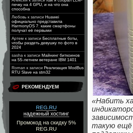
Алексей
к записи
Как я собрал LLM-
печку на 4 GPU, и на что она
способна
Любовь
к записи
Huawei
официально представила
HarmonyOS 7: какие смартфоны
получат её первыми
Артем
к записи
Бесплатные боты,
чтобы раздеть девушку по фото в
2024
sasha
к записи
Майнинг биткоинов
на 55-летнем ветеране IBM 1401
Roman
к записи
Реализация ModBus
RTU Slave на stm32
РЕКОМЕНДУЕМ
«Набить ха
REG.RU
индикаторов
надежный хостинг
зависимост
Промокод на скидку 5%
такую ещё 
REG.RU