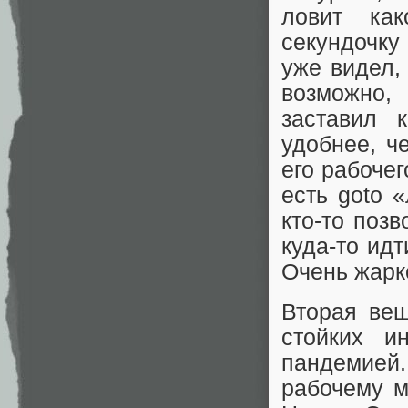
ловит ка
секундочку 
уже видел,
возможно,
заставил 
удобнее, ч
его рабочег
есть goto 
кто-то поз
куда-то идт
Очень жарк
Вторая вещ
стойких и
пандемией
рабочему м