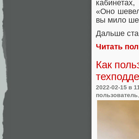
кабинетах
«Оно шевел
вы мило ше
Дальше ста
Читать по
Как поль
техподд
2022-02-15
в 1
пользователь