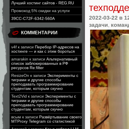
Лучший хостинг сайтов - REG.RU
техподд
Промокод 5% скидки на услуги
2022-03-22
в 1
39CC-C72F-6342-560A
задачи
,
коман
КОММЕНТАРИИ
v4f
к записи
Перебор IP-адресов на
хостинге — и как с этим бороться
amarakin
к записи
Альтернативный
список заблокированных в РФ
ресурсов Re:filter
ResizeOn
к записи
Эксперименты с
тиграми и другие способы
преподавать программирование
студентам, которым скучно
Text2Vid
к записи
Эксперименты с
тиграми и другие способы
преподавать программирование
студентам, которым скучно
всым
к записи
Развёртывание своего
MTProxy Telegram со статистикой