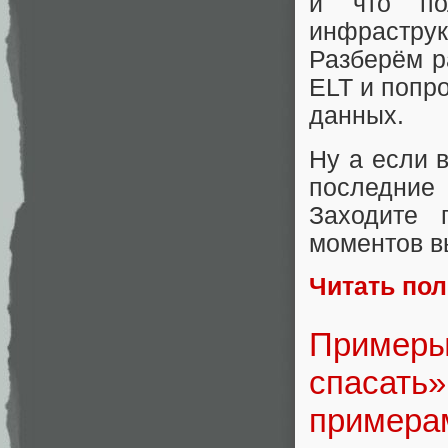
и что по
инфрастр
Разберём р
ELT и попр
данных.
Ну а если в
последние 
Заходите 
моментов в
Читать по
Примеры 
спасать»
примера