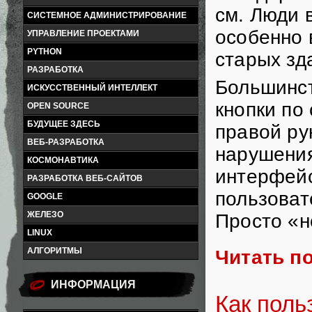
см. Люди 
СИСТЕМНОЕ АДМИНИСТРИРОВАНИЕ
особенно 
УПРАВЛЕНИЕ ПРОЕКТАМИ
PYTHON
старых зд
РАЗРАБОТКА
Большинс
ИСКУССТВЕННЫЙ ИНТЕЛЛЕКТ
кнопки по
OPEN SOURCE
БУДУЩЕЕ ЗДЕСЬ
правой ру
ВЕБ-РАЗРАБОТКА
нарушения
КОСМОНАВТИКА
интерфейс
РАЗРАБОТКА ВЕБ-САЙТОВ
пользоват
GOOGLE
ЖЕЛЕЗО
Просто «н
LINUX
АЛГОРИТМЫ
Читать п
ИНФОРМАЦИЯ
Как поль