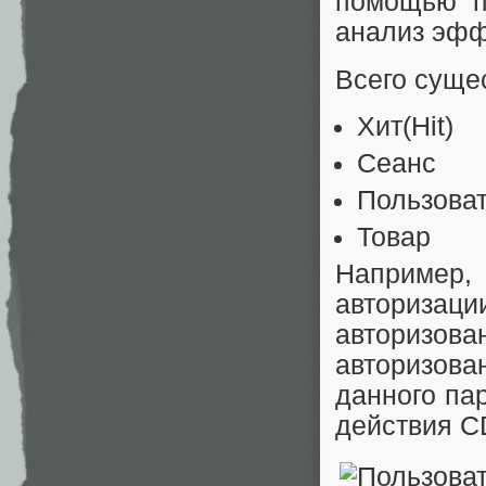
помощью п
анализ эфф
Всего суще
Хит(Hit)
Сеанс
Пользова
Товар
Например, 
авторизац
авторизов
авторизова
данного па
действия C