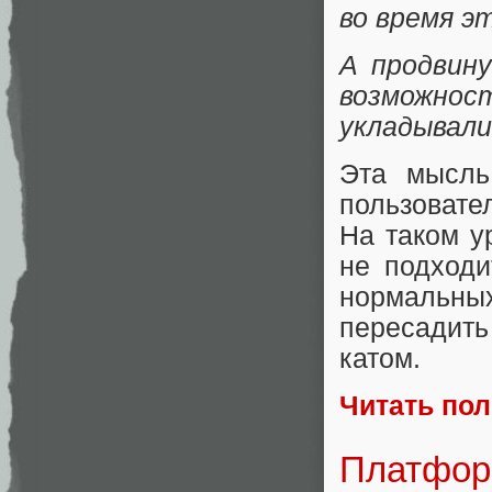
во время э
А продвин
возможнос
укладывали
Эта мысль
пользовате
На таком у
не подходи
нормальны
пересадить
катом.
Читать по
Платфор