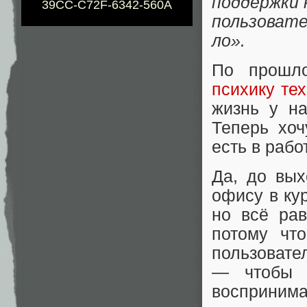
поддержки 
39CC-C72F-6342-560A
пользовате
ло».
По прошл
психику те
жизнь у на
Теперь хоч
есть в рабо
Да, до вы
офису в кур
но всё ра
потому чт
пользовател
— чтобы 
воспринима