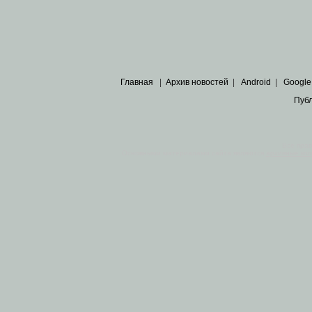
Главная
|
Архив новостей
|
Android
|
Google
Пуб
Все пра
Основными материалами сайта являются
архивные ко