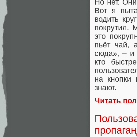
Но нет. Они
Вот я пыта
водить кру
покрутил. 
это покруп
пьёт чай, 
сюда», – и
кто быстр
пользовате
на кнопки 
знают.
Читать по
Пользова
пропаган