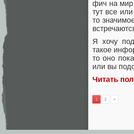
фич на мир
тут все или
то значимое
встречаютс
Я хочу под
такое инфо
то оно пок
или вы подс
Читать по
1
2
»