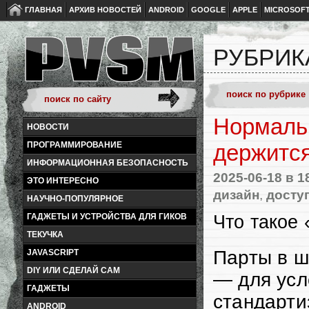
ГЛАВНАЯ
АРХИВ НОВОСТЕЙ
ANDROID
GOOGLE
APPLE
MICROSOF
РУБРИК
Нормальн
НОВОСТИ
ПРОГРАММИРОВАНИЕ
держится
ИНФОРМАЦИОННАЯ БЕЗОПАСНОСТЬ
2025-06-18
в 1
ЭТО ИНТЕРЕСНО
дизайн
,
досту
НАУЧНО-ПОПУЛЯРНОЕ
Что такое
ГАДЖЕТЫ И УСТРОЙСТВА ДЛЯ ГИКОВ
ТЕКУЧКА
Парты в ш
JAVASCRIPT
DIY ИЛИ СДЕЛАЙ САМ
— для усл
ГАДЖЕТЫ
стандарти
ANDROID