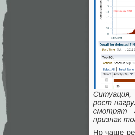
Ситуация, 
рост нагру
смотрят 
признак то
Но чаще ре