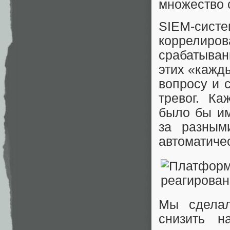
множество 
SIEM-сис
коррелиро
срабатыван
этих «кажд
вопросу и 
тревог. Ка
было бы им
за разным
автоматичес
Мы сделал
снизить н