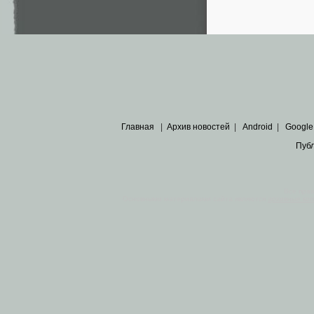
Главная
|
Архив новостей
|
Android
|
Google
Пуб
Все пра
Основными материалами сайта являются
архивные ко