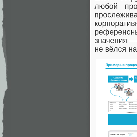
любой про
прослежив
корпорати
референсн
значения —
не вёлся на