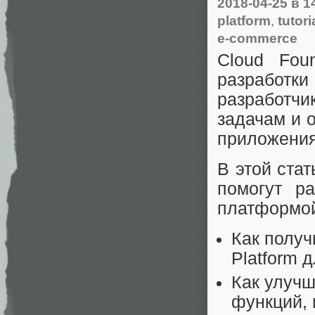
2018-04-25
в 1
platform
,
tutori
e-commerce
Cloud Fou
разработк
разработч
задачам и 
приложени
В этой ста
помогут р
платформо
Как получ
Platform 
Как улуч
функций, 