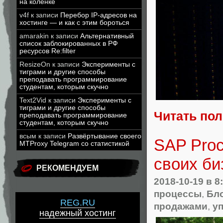
на коленке
v4f
к записи
Перебор IP-адресов на
хостинге — и как с этим бороться
amarakin
к записи
Альтернативный
список заблокированных в РФ
ресурсов Re:filter
ResizeOn
к записи
Эксперименты с
тиграми и другие способы
преподавать программирование
студентам, которым скучно
Text2Vid
к записи
Эксперименты с
тиграми и другие способы
Читать по
преподавать программирование
студентам, которым скучно
всым
к записи
Развёртывание своего
SAP Proc
MTProxy Telegram со статистикой
своих би
РЕКОМЕНДУЕМ
2018-10-19
в 8
процессы
,
Бл
REG.RU
продажами
,
у
надежный хостинг