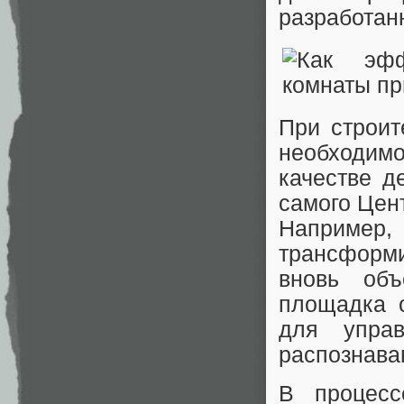
разработан
При строит
необходим
качестве д
самого Цен
Например
трансформи
вновь объ
площадка 
для упра
распознава
В процес