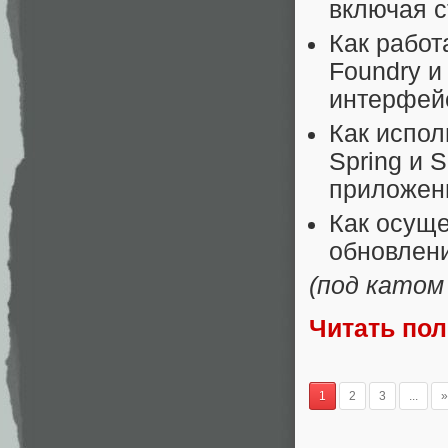
включая 
Как работ
Foundry и
интерфейс
Как испол
Spring и 
приложен
Как осуще
обновлен
(под катом
Читать по
1
2
3
...
»