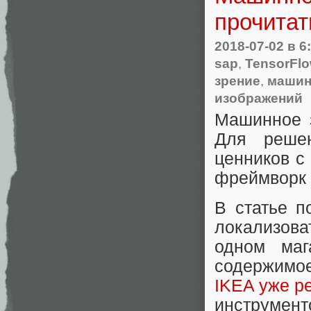
прочитат
2018-07-02
в 6
sap
,
TensorFl
зрение
,
машин
изображений
Машинное з
Для решен
ценников с
фреймворк 
В статье п
локализова
одном маг
содержим
IKEA уже р
инструмен