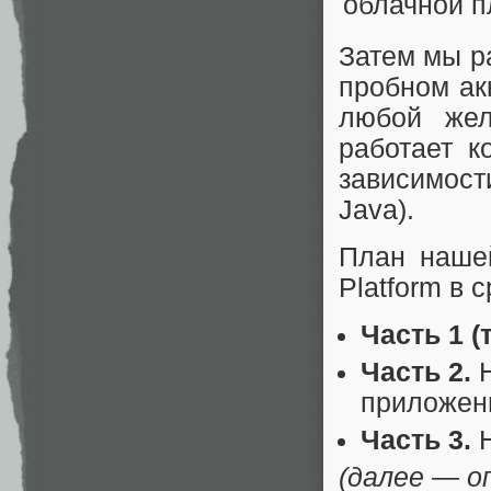
Затем мы р
пробном ак
любой жел
работает к
зависимост
Java).
План нашей
Platform в 
Часть 1 (
Часть 2.
Н
приложен
Часть 3.
Н
(далее — о