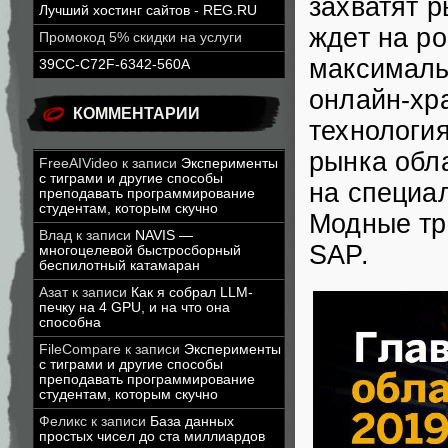
захватят р
Лучший хостинг сайтов - REG.RU
ждет на р
Промокод 5% скидки на услуги
максималь
39CC-C72F-6342-560A
онлайн-хр
КОММЕНТАРИИ
технологи
рынка обл
FreeAIVideo
к записи
Эксперименты
с тиграми и другие способы
на специа
преподавать программирование
студентам, которым скучно
Модные тр
Влад
к записи
NAVIS —
SAP.
многоцелевой быстросборный
беспилотный катамаран
Азат
к записи
Как я собрал LLM-
печку на 4 GPU, и на что она
способна
FileCompare
к записи
Эксперименты
с тиграми и другие способы
преподавать программирование
студентам, которым скучно
Феликс
к записи
База данных
простых чисел до ста миллиардов