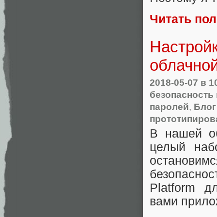
Читать по
Настройк
облачной
2018-05-07
в 1
безопасность
паролей
,
Блог
прототипиров
В нашей о
целый наб
остановим
безопаснос
Platform д
вами прило