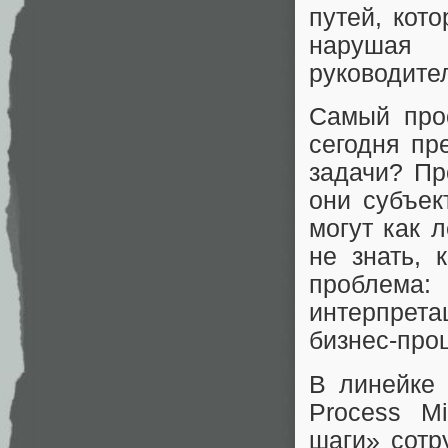
путей, кот
нарушая 
руководите
Самый прос
сегодня пр
задачи? Пр
они субъек
могут как 
не знать, 
проблема:
интерпрета
бизнес-проц
В линейке
Process M
шаги» сотр