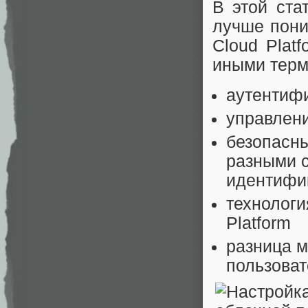
В этой ста
лучше пони
Cloud Plat
иными терм
аутентиф
управлен
безопасн
разными 
идентифика
технологи
Platform
разница м
пользова