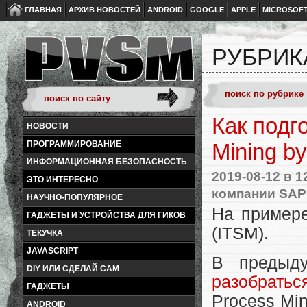
ГЛАВНАЯ
АРХИВ НОВОСТЕЙ
ANDROID
GOOGLE
APPLE
MICROSOF
РУБРИК
Как подг
НОВОСТИ
ПРОГРАММИРОВАНИЕ
Mining by
ИНФОРМАЦИОННАЯ БЕЗОПАСНОСТЬ
2019-08-12
в 1
ЭТО ИНТЕРЕСНО
компании SAP
НАУЧНО-ПОПУЛЯРНОЕ
На примере
ГАДЖЕТЫ И УСТРОЙСТВА ДЛЯ ГИКОВ
(ITSM).
ТЕКУЧКА
JAVASCRIPT
В предыд
DIY ИЛИ СДЕЛАЙ САМ
разобратьс
ГАДЖЕТЫ
Process Min
ANDROID