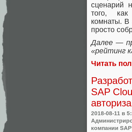
сценарий н
того, как
комнаты. В
просто собр
Далее — пр
«рейтинг к
Читать по
Разработ
SAP Clou
авториза
2018-08-11
в 5
Администриро
компании SAP