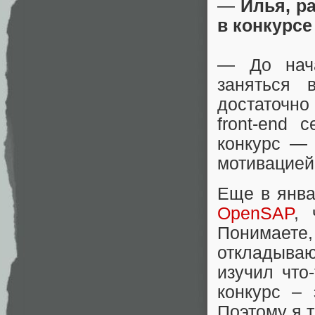
—
Илья, р
в конкурсе
— До нача
заняться 
достаточно
front-end
конкурс — 
мотивацией
Еще в янва
OpenSAP
, 
Понимаете,
откладыва
изучил что
конкурс – 
Поэтому я 