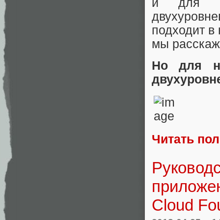
и для ф
двухуровн
подходит в 
мы расскаж
Но для н
двухуровн
Читать по
Руководс
приложен
Cloud Fo