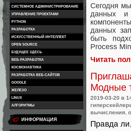
Сегодня мы
СИСТЕМНОЕ АДМИНИСТРИРОВАНИЕ
данных и
УПРАВЛЕНИЕ ПРОЕКТАМИ
компоненты
PYTHON
данных за
РАЗРАБОТКА
быть подх
ИСКУССТВЕННЫЙ ИНТЕЛЛЕКТ
OPEN SOURCE
Process Min
БУДУЩЕЕ ЗДЕСЬ
Читать по
ВЕБ-РАЗРАБОТКА
КОСМОНАВТИКА
Приглаш
РАЗРАБОТКА ВЕБ-САЙТОВ
GOOGLE
Модные т
ЖЕЛЕЗО
2019-03-20
в 1
LINUX
гиперскейлер
АЛГОРИТМЫ
вычисления
,
ИНФОРМАЦИЯ
Правда ли