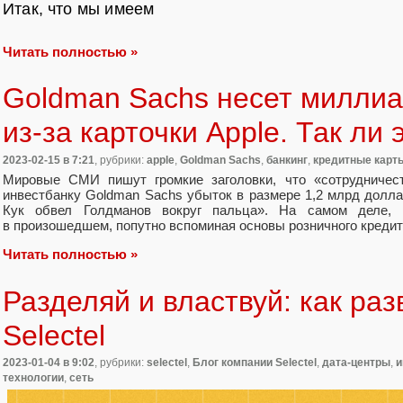
Итак, что мы имеем
Читать полностью »
Goldman Sachs несет милли
из-за карточки Apple. Так ли 
2023-02-15
в 7:21
, рубрики:
apple
,
Goldman Sachs
,
банкинг
,
кредитные карт
Мировые СМИ пишут громкие заголовки, что «сотрудничест
инвестбанку Goldman Sachs убыток в размере 1,2 млрд долла
Кук обвел Голдманов вокруг пальца». На самом деле, 
в произошедшем, попутно вспоминая основы розничного кредит
Читать полностью »
Разделяй и властвуй: как раз
Selectel
2023-01-04
в 9:02
, рубрики:
selectel
,
Блог компании Selectel
,
дата-центры
,
и
технологии
,
сеть