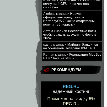
Алексей
к записи
Как я собрал LLM-
печку на 4 GPU, и на что она
способна
Любовь
к записи
Huawei
официально представила
HarmonyOS 7: какие смартфоны
получат её первыми
Артем
к записи
Бесплатные боты,
чтобы раздеть девушку по фото в
2024
sasha
к записи
Майнинг биткоинов
на 55-летнем ветеране IBM 1401
Roman
к записи
Реализация ModBus
RTU Slave на stm32
РЕКОМЕНДУЕМ
REG.RU
надежный хостинг
Промокод на скидку 5%
REG.RU