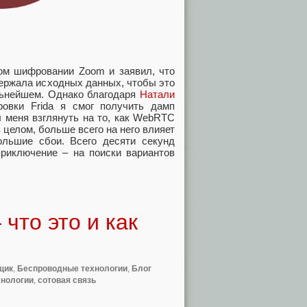
м шифровании Zoom и заявил, что
держала исходных данных, чтобы это
льнейшем. Однако благодаря
Натали
овки Frida я смог получить дамп
 меня взглянуть на то, как WebRTC
 целом, больше всего на него влияет
ольшие сбои. Всего десяти секунд
приключение – на поиски вариантов
что это и как
щик
,
Беспроводные технологии
,
Блог
хнологии
,
сотовая связь