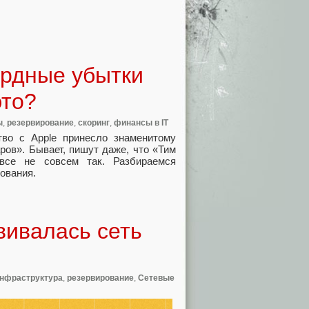
ардные убытки
это?
ы
,
резервирование
,
скоринг
,
финансы в IT
во с Apple принесло знаменитому
ров». Бывает, пишут даже, что «Тим
все не совсем так. Разбираемся
ования.
вивалась сеть
нфраструктура
,
резервирование
,
Сетевые