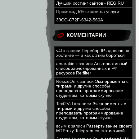
Лучший хостинг сайтов - REG.RU
Промокод 5% скидки на услуги
39CC-C72F-6342-560A
КОММЕНТАРИИ
v4f
к записи
Перебор IP-адресов на
хостинге — и как с этим бороться
amarakin
к записи
Альтернативный
список заблокированных в РФ
ресурсов Re:filter
ResizeOn
к записи
Эксперименты с
тиграми и другие способы
преподавать программирование
студентам, которым скучно
Text2Vid
к записи
Эксперименты с
тиграми и другие способы
преподавать программирование
студентам, которым скучно
всым
к записи
Развёртывание своего
MTProxy Telegram со статистикой