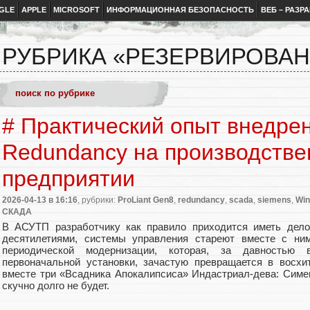
GLE
APPLE
MICROSOFT
ИНФОРМАЦИОННАЯ БЕЗОПАСНОСТЬ
ВЕБ – РАЗР
РУБРИКА «РЕЗЕРВИРОВА
# Практический опыт внедре
Redundancy на производств
предприятии
2026-04-13
в 16:16
, рубрики:
ProLiant Gen8
,
redundancy
,
scada
,
siemens
,
Wi
СКАДА
В АСУТП разработчику как правило приходится иметь дело
десятилетиями, системы управления стареют вместе с ним
периодической модернизации, которая, за давностью
первоначальной установки, зачастую превращается в восхи
вместе три «Всадника Апокалипсиса» Индастриал-дева: Симе
скучно долго не будет.