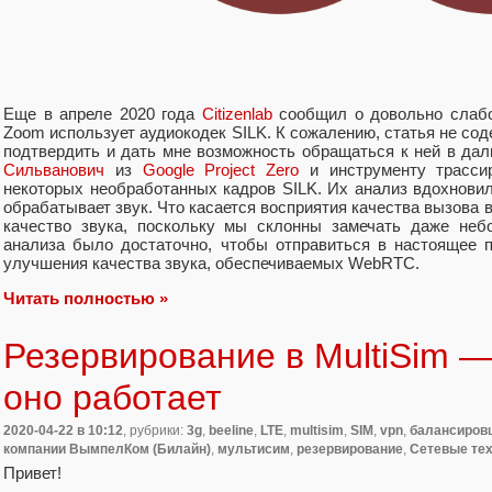
Еще в апреле 2020 года
Citizenlab
сообщил о довольно слабо
Zoom использует аудиокодек SILK. К сожалению, статья не со
подтвердить и дать мне возможность обращаться к ней в да
Сильванович
из
Google Project Zero
и инструменту трассир
некоторых необработанных кадров SILK. Их анализ вдохновил
обрабатывает звук. Что касается восприятия качества вызова в
качество звука, поскольку мы склонны замечать даже неб
анализа было достаточно, чтобы отправиться в настоящее 
улучшения качества звука, обеспечиваемых WebRTC.
Читать полностью »
Резервирование в MultiSim — 
оно работает
2020-04-22
в 10:12
, рубрики:
3g
,
beeline
,
LTE
,
multisim
,
SIM
,
vpn
,
балансиров
компании ВымпелКом (Билайн)
,
мультисим
,
резервирование
,
Сетевые те
Привет!