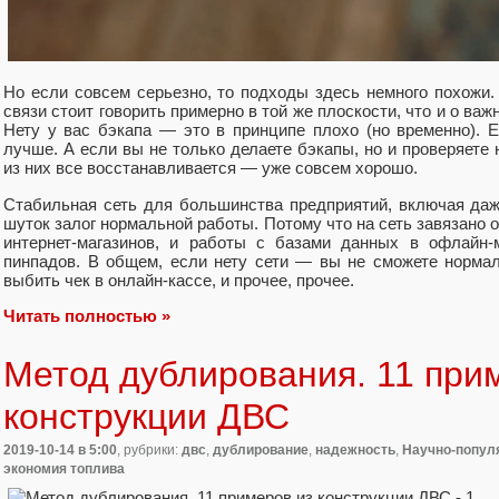
Но если совсем серьезно, то подходы здесь немного похожи.
связи стоит говорить примерно в той же плоскости, что и о важ
Нету у вас бэкапа — это в принципе плохо (но временно). 
лучше. А если вы не только делаете бэкапы, но и проверяете 
из них все восстанавливается — уже совсем хорошо.
Стабильная сеть для большинства предприятий, включая даж
шуток залог нормальной работы. Потому что на сеть завязано 
интернет-магазинов, и работы с базами данных в офлайн-м
пинпадов. В общем, если нету сети — вы не сможете нормал
выбить чек в онлайн-кассе, и прочее, прочее.
Читать полностью »
Метод дублирования. 11 при
конструкции ДВС
2019-10-14
в 5:00
, рубрики:
двс
,
дублирование
,
надежность
,
Научно-попул
экономия топлива