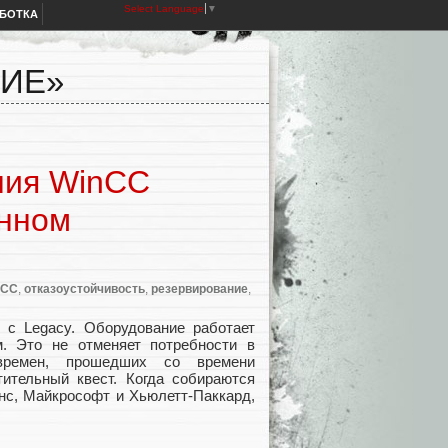
Select Language
▼
АБОТКА
НИЕ»
ния WinCC
енном
nCC
,
отказоустойчивость
,
резервирование
,
 с Legacy. Оборудование работает
. Это не отменяет потребности в
 времен, прошедших со времени
тительный квест. Когда собираются
нс, Майкрософт и Хьюлетт-Паккард,