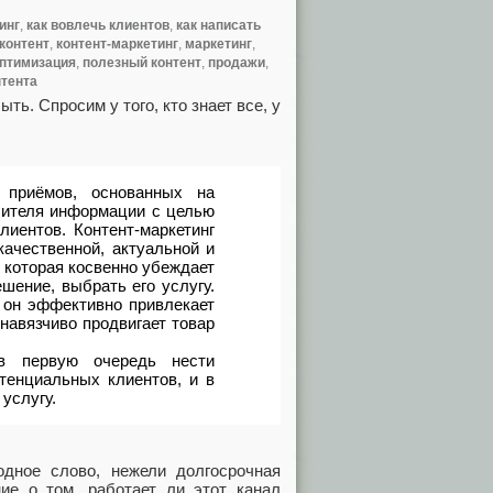
инг
,
как вовлечь клиентов
,
как написать
контент
,
контент-маркетинг
,
маркетинг
,
оптимизация
,
полезный контент
,
продажи
,
тента
ыть. Спросим у того, кто знает все, у
х приёмов, основанных на
бителя информации с целью
иентов. Контент-маркетинг
качественной, актуальной и
 которая косвенно убеждает
шение, выбрать его услугу.
о он эффективно привлекает
навязчиво продвигает товар
 в первую очередь нести
тенциальных клиентов, и в
услугу.
модное слово, нежели долгосрочная
ие о том, работает ли этот канал