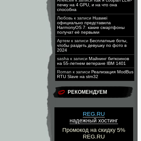
Алексей
к записи
Как я собрал LLM-
печку на 4 GPU, и на что она
способна
Любовь
к записи
Huawei
официально представила
HarmonyOS 7: какие смартфоны
получат её первыми
Артем
к записи
Бесплатные боты,
чтобы раздеть девушку по фото в
2024
sasha
к записи
Майнинг биткоинов
на 55-летнем ветеране IBM 1401
Roman
к записи
Реализация ModBus
RTU Slave на stm32
РЕКОМЕНДУЕМ
REG.RU
надежный хостинг
Промокод на скидку 5%
REG.RU