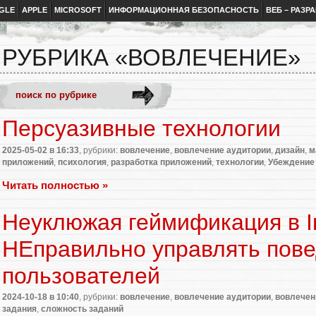
GLE
APPLE
MICROSOFT
ИНФОРМАЦИОННАЯ БЕЗОПАСНОСТЬ
ВЕБ – РАЗР
РУБРИКА «ВОВЛЕЧЕНИЕ»
Персуазивные технологии
2025-05-02
в 16:33
, рубрики:
вовлечение
,
вовлечение аудитории
,
дизайн
,
м
приложений
,
психология
,
разработка приложений
,
технологии
,
Убеждение
Читать полностью »
Неуклюжая геймификация в In
НЕправильно управлять пов
пользователей
2024-10-18
в 10:40
, рубрики:
вовлечение
,
вовлечение аудитории
,
вовлечен
задания
,
сложность заданий