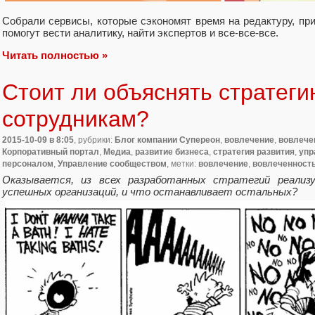
Собрали сервисы, которые сэкономят время на редактуру, при
помогут вести аналитику, найти экспертов и все-все-все.
Читать полностью »
Стоит ли объяснять стратег
сотрудникам?
2015-10-09
в 8:05
, рубрики:
Блог компании Супереон
,
вовлечение
,
вовлече
Корпоративный портал
,
Медиа
,
развитие бизнеса
,
стратегия развития
,
упр
персоналом
,
Управление сообществом
, метки:
вовлечение
,
вовлеченност
Оказывается, из всех разработанных стратегий реали
успешных организаций, и что останавливает остальных?