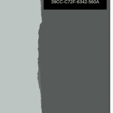
39CC-C72F-6342-560A