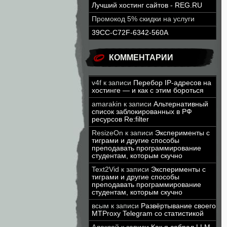
Лучший хостинг сайтов - REG.RU
Промокод 5% скидки на услуги
39CC-C72F-6342-560A
КОММЕНТАРИИ
v4f
к записи
Перебор IP-адресов на
хостинге — и как с этим бороться
amarakin
к записи
Альтернативный
список заблокированных в РФ
ресурсов Re:filter
ResizeOn
к записи
Эксперименты с
тиграми и другие способы
преподавать программирование
студентам, которым скучно
Text2Vid
к записи
Эксперименты с
тиграми и другие способы
преподавать программирование
студентам, которым скучно
всым
к записи
Развёртывание своего
MTProxy Telegram со статистикой