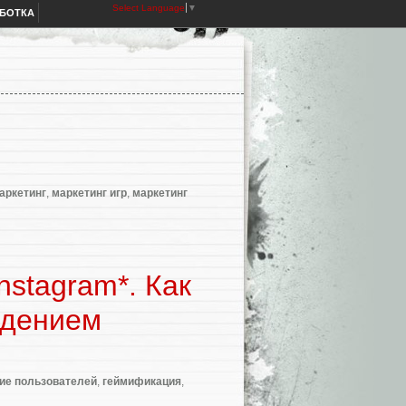
Select Language
▼
АБОТКА
аркетинг
,
маркетинг игр
,
маркетинг
stagram*. Как
едением
ие пользователей
,
геймификация
,