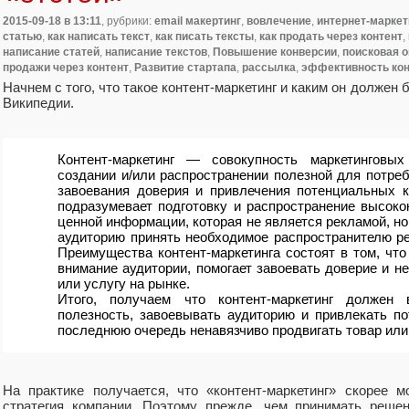
2015-09-18
в 13:11
, рубрики:
email макертинг
,
вовлечение
,
интернет-маркет
статью
,
как написать текст
,
как писать тексты
,
как продать через контент
,
написание статей
,
написание текстов
,
Повышение конверсии
,
поисковая 
продажи через контент
,
Развитие стартапа
,
рассылка
,
эффективность кон
Начнем с того, что такое контент-маркетинг и каким он должен б
Википедии.
Контент-маркетинг — совокупность маркетинговы
создании и/или распространении полезной для потре
завоевания доверия и привлечения потенциальных кл
подразумевает подготовку и распространение высоко
ценной информации, которая не является рекламой, но
аудиторию принять необходимое распространителю ре
Преимущества контент-маркетинга состоят в том, чт
внимание аудитории, помогает завоевать доверие и не
или услугу на рынке.
Итого, получаем что контент-маркетинг должен
полезность, завоевывать аудиторию и привлекать по
последнюю очередь ненавязчиво продвигать товар или 
На практике получается, что «контент-маркетинг» скорее 
стратегия компании. Поэтому прежде, чем принимать решен