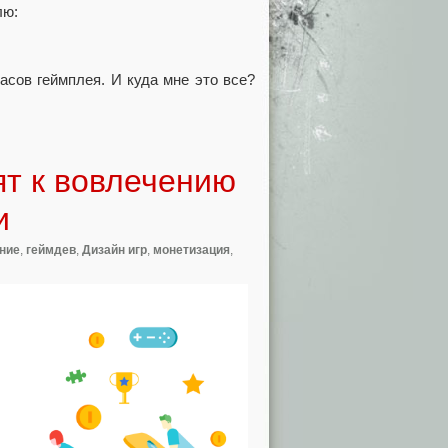
лю:
асов геймплея. И куда мне это все?
ят к вовлечению
и
ние
,
геймдев
,
Дизайн игр
,
монетизация
,