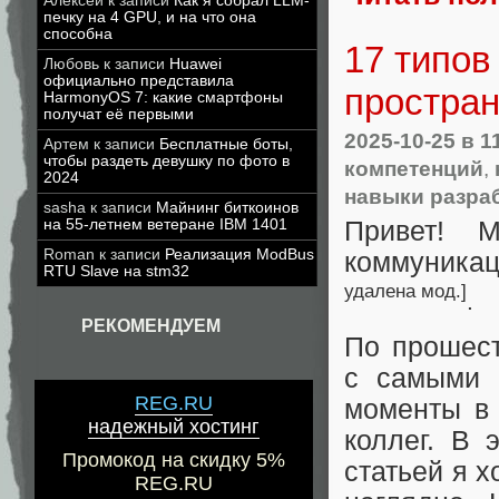
Алексей
к записи
Как я собрал LLM-
печку на 4 GPU, и на что она
способна
17 типов
Любовь
к записи
Huawei
официально представила
простран
HarmonyOS 7: какие смартфоны
получат её первыми
2025-10-25
в 1
Артем
к записи
Бесплатные боты,
чтобы раздеть девушку по фото в
компетенций
,
2024
навыки разра
sasha
к записи
Майнинг биткоинов
на 55-летнем ветеране IBM 1401
Привет! 
Roman
к записи
Реализация ModBus
коммуникац
RTU Slave на stm32
удалена мод.]
.
РЕКОМЕНДУЕМ
По прошест
с самыми 
REG.RU
моменты в 
надежный хостинг
коллег. В 
Промокод на скидку 5%
статьей я х
REG.RU