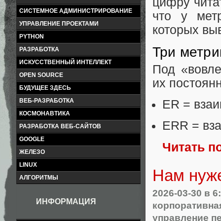
цифру чита
СИСТЕМНОЕ АДМИНИСТРИРОВАНИЕ
что у мет
УПРАВЛЕНИЕ ПРОЕКТАМИ
которых вы
PYTHON
Три метри
РАЗРАБОТКА
ИСКУССТВЕННЫЙ ИНТЕЛЛЕКТ
Под «вовле
OPEN SOURCE
их постоянн
БУДУЩЕЕ ЗДЕСЬ
ВЕБ-РАЗРАБОТКА
ER = взаи
КОСМОНАВТИКА
ERR = вза
РАЗРАБОТКА ВЕБ-САЙТОВ
GOOGLE
Читать п
ЖЕЛЕЗО
LINUX
Нам нуже
АЛГОРИТМЫ
2026-03-30
в 6
ИНФОРМАЦИЯ
корпоративна
управление п