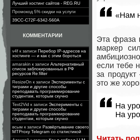
Лучший хостинг сайтов - REG.RU
Промокод 5% скидки на услуги
«Нам н
39CC-C72F-6342-560A
КОММЕНТАРИИ
Эта фраза 
маркер си
v4f
к записи
Перебор IP-адресов на
амбициозно
хостинге — и как с этим бороться
если тебе 
amarakin
к записи
Альтернативный
список заблокированных в РФ
за продукт
ресурсов Re:filter
это же хор
ResizeOn
к записи
Эксперименты с
тиграми и другие способы
преподавать программирование
студентам, которым скучно
На уро
Text2Vid
к записи
Эксперименты с
тиграми и другие способы
На уро
преподавать программирование
студентам, которым скучно
всым
к записи
Развёртывание своего
MTProxy Telegram со статистикой
Читать по