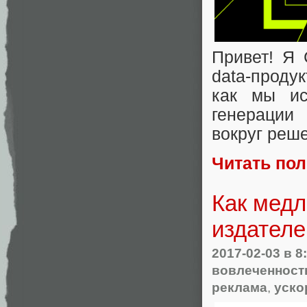
Привет! Я 
data-проду
как мы ис
генерации
вокруг реш
Читать по
Как медл
издателе
2017-02-03
в 8
вовлеченност
реклама
,
уско