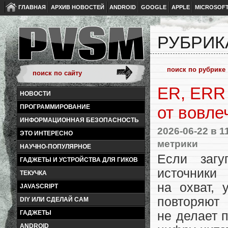
ГЛАВНАЯ
АРХИВ НОВОСТЕЙ
ANDROID
GOOGLE
APPLE
MICROSOF
РУБРИК
ER, ERR 
НОВОСТИ
ПРОГРАММИРОВАНИЕ
от вовле
ИНФОРМАЦИОННАЯ БЕЗОПАСНОСТЬ
2026-06-22
в 1
ЭТО ИНТЕРЕСНО
метрики
НАУЧНО-ПОПУЛЯРНОЕ
Если загу
ГАДЖЕТЫ И УСТРОЙСТВА ДЛЯ ГИКОВ
источники
ТЕКУЧКА
на охват,
JAVASCRIPT
повторяют
DIY ИЛИ СДЕЛАЙ САМ
ГАДЖЕТЫ
не делает п
ANDROID