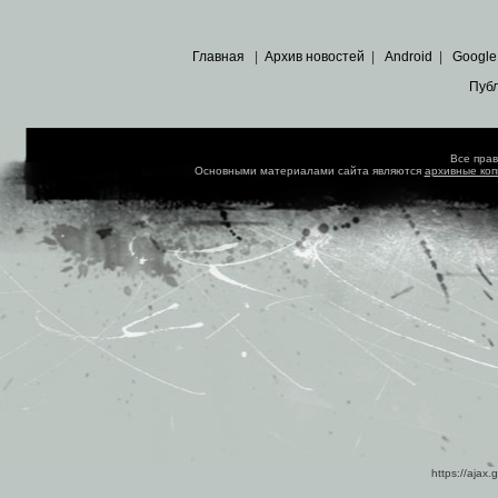
Главная
|
Архив новостей
|
Android
|
Google
Пуб
Все пра
Основными материалами сайта являются
архивные ко
https://ajax.