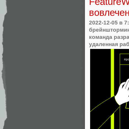
FeatureW
вовлечен
2022-12-05
в 7
брейншторми
команда разр
удаленная ра