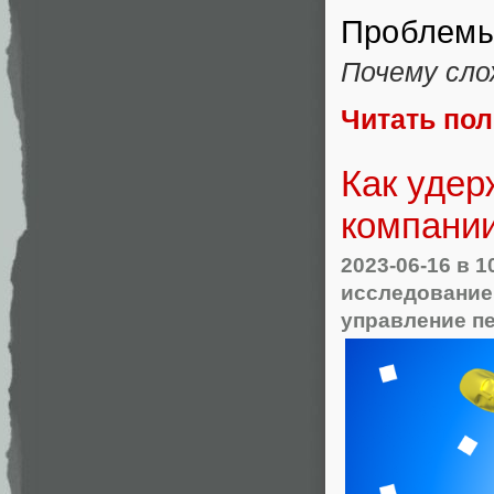
Проблемы
Почему сл
Читать по
Как удер
компании
2023-06-16
в 1
исследование
управление п