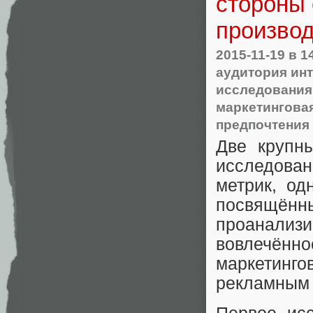
стороны 
производ
2015-11-19
в 1
аудитория ин
исследования
маркетингова
предпочтения
Две крупн
исследован
метрик, од
посвящё
проанали
вовлечён
маркетинг
рекламным 