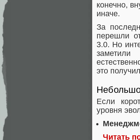
конечно, в
иначе.
За последн
перешли о
3.0. Но инт
заметили
естественн
это получил
Небольшо
Если коро
уровня эво
Менеджме
Читать п