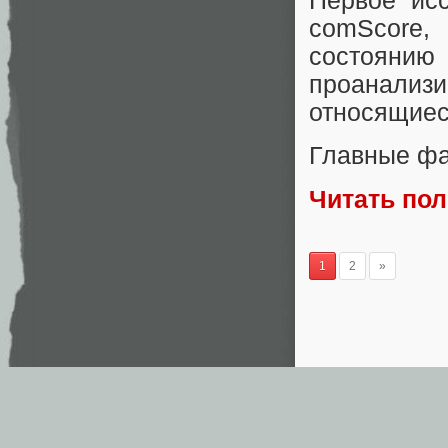
Первое ис
comScore
состоянию 
проанали
относящиес
Главные ф
Читать по
1
2
»