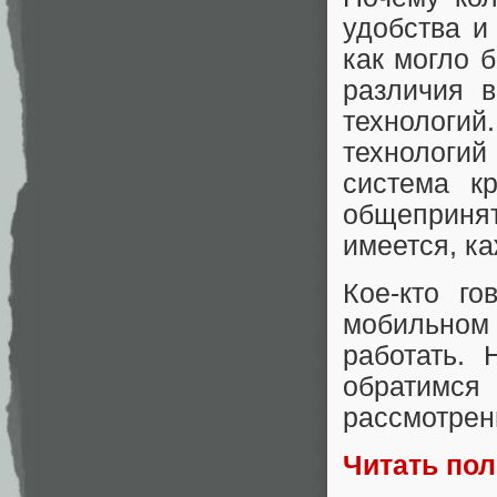
удобства и
как могло 
различия 
технолог
технологи
система к
общеприня
имеется, ка
Кое-кто го
мобильно
работать.
обратимся
рассмотрен
Читать по