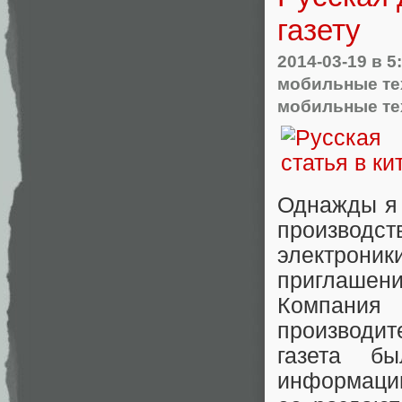
газету
2014-03-19
в 5
мобильные те
мобильные те
Однажды я 
производ
электрон
приглашен
Компани
производит
газета б
информации.