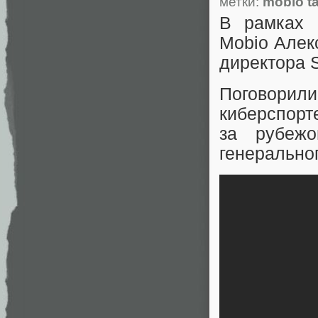
метки:
mobio ta
В рамках
Mobio Алек
директора 
Поговорил
киберспорт
за рубежо
генеральног