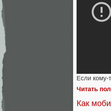
Если кому-т
Читать по
Как моби