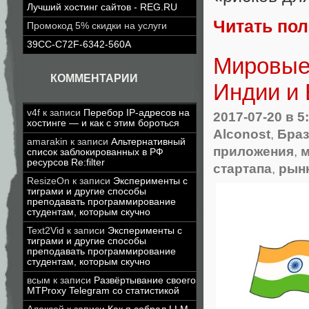
Лучший хостинг сайтов - REG.RU
Читать по
Промокод 5% скидки на услуги
39CC-C72F-6342-560A
Мировые 
КОММЕНТАРИИ
Индии и
v4f
к записи
Перебор IP-адресов на
2017-07-20
в 5
хостинге — и как с этим бороться
Alconost
,
Бра
amarakin
к записи
Альтернативный
приложения
,
м
список заблокированных в РФ
ресурсов Re:filter
стартапа
,
рын
ResizeOn
к записи
Эксперименты с
тиграми и другие способы
преподавать программирование
студентам, которым скучно
Text2Vid
к записи
Эксперименты с
тиграми и другие способы
преподавать программирование
студентам, которым скучно
всым
к записи
Развёртывание своего
MTProxy Telegram со статистикой