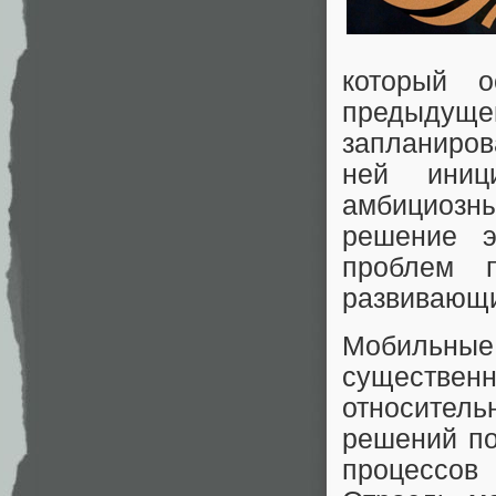
который о
предыдущ
запланиров
ней иниц
амбициозн
решение э
проблем 
развивающи
Мобильные
существе
относитель
решений по
процессов