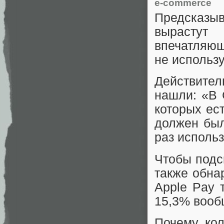
e-commerce
Предсказыв
вырастут
впечатляющ
не использ
Действите
нашли: «В 
которых ест
должен был
раз исполь
Чтобы подсы
также обна
Apple Pay 
15,3% вооб
Почему кол