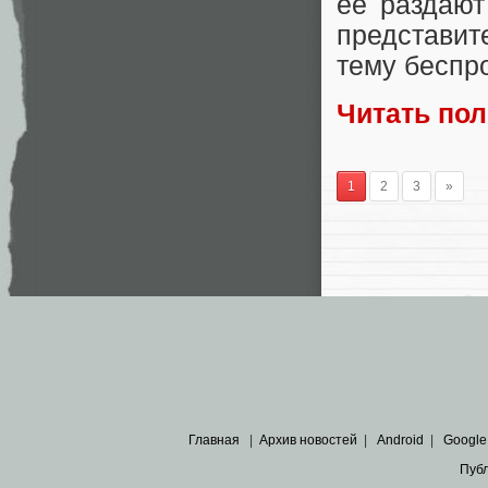
ее раздают
представит
тему беспр
Читать по
1
2
3
»
Главная
|
Архив новостей
|
Android
|
Google
Пуб