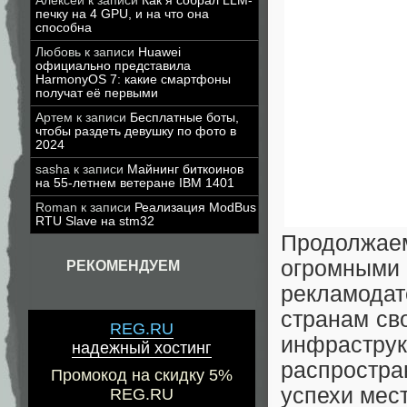
Алексей
к записи
Как я собрал LLM-
печку на 4 GPU, и на что она
способна
Любовь
к записи
Huawei
официально представила
HarmonyOS 7: какие смартфоны
получат её первыми
Артем
к записи
Бесплатные боты,
чтобы раздеть девушку по фото в
2024
sasha
к записи
Майнинг биткоинов
на 55-летнем ветеране IBM 1401
Roman
к записи
Реализация ModBus
RTU Slave на stm32
Продолжае
огромны
РЕКОМЕНДУЕМ
рекламодат
странам св
REG.RU
инфраструк
надежный хостинг
распростра
Промокод на скидку 5%
успехи мес
REG.RU