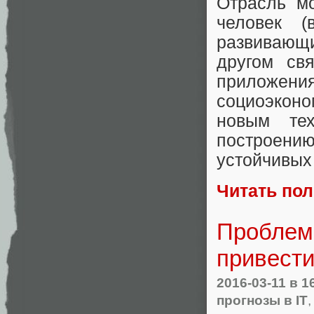
Отрасль м
человек 
развивающи
другом св
приложени
социоэконо
новым тех
построен
устойчивых
Читать по
Проблем
привести
2016-03-11
в 1
прогнозы в IT