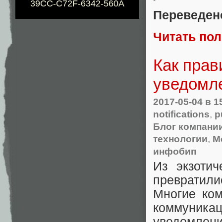
39CC-C72F-6342-560A
Переведен
Читать по
Как прав
уведомл
2017-05-04
в 1
notifications
,
p
Блог компании
технологии
,
М
инфобип
Из экзотич
превратили
Многие ком
коммуникац
уведомлени