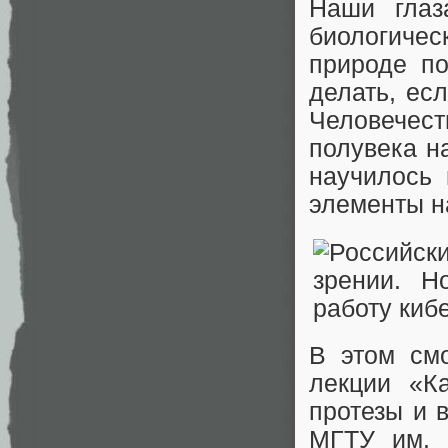
Наши глаз
биологиче
природе п
делать, ес
Человечес
полувека н
научилось 
элементы н
В этом смо
лекции «К
протезы и 
МГТУ им. 