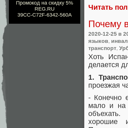
Промокод на скидку 5%
Читать по
REG.RU
39CC-C72F-6342-560A
Почему 
2020-12-25
в 2
языков
,
инва
транспорт
,
Ур
Хоть Испан
делается д
1. Трансп
проезжая ч
- Конечно 
мало и на 
объехать.
хорошие 