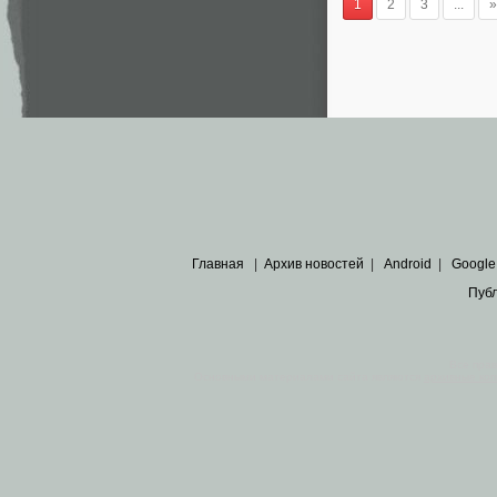
1
2
3
...
»
Главная
|
Архив новостей
|
Android
|
Google
Пуб
Все пра
Основными материалами сайта являются
архивные ко