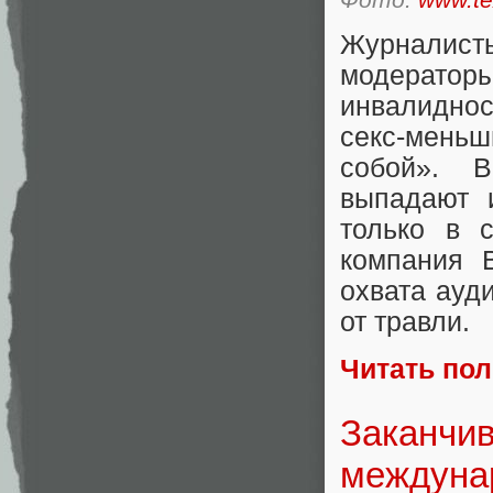
Журналисты
модерато
инвалидно
секс-меньш
собой». В
выпадают 
только в с
компания B
охвата ауд
от травли.
Читать по
Заканчив
междуна