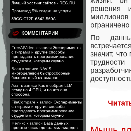
жизни: он
Лучший хостинг сайтов - REG.RU
решения 
Промокод 5% скидки на услуги
миллионов
39CC-C72F-6342-560A
ограничено 
КОММЕНТАРИИ
По дан
встречаетс
FreeAIVideo
к записи
Эксперименты
с тиграми и другие способы
значит, чт
преподавать программирование
трудности
студентам, которым скучно
разработ
Влад
к записи
NAVIS —
многоцелевой быстросборный
доступност
беспилотный катамаран
Азат
к записи
Как я собрал LLM-
печку на 4 GPU, и на что она
способна
Читат
FileCompare
к записи
Эксперименты
с тиграми и другие способы
преподавать программирование
студентам, которым скучно
Феликс
к записи
База данных
Мышь дл
простых чисел до ста миллиардов