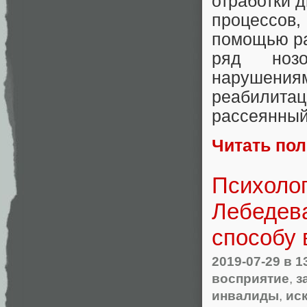
отработки 
процессов
помощью ра
ряд нозо
нарушени
реабилитац
рассеянный
Читать по
Психолог
Лебедева
способу 
2019-07-29
в 1
восприятие
,
з
инвалиды
,
ис