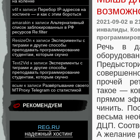
на коленке
возможн
v4f
к записи
Перебор IP-адресов на
хостинге — и как с этим бороться
2021-09-02
в 2
amarakin
к записи
Альтернативный
список заблокированных в РФ
инвалиды
,
Ко
ресурсов Re:filter
программиров
ResizeOn
к записи
Эксперименты с
Речь в да
тиграми и другие способы
преподавать программирование
оборудован
студентам, которым скучно
Предысто
Text2Vid
к записи
Эксперименты с
тиграми и другие способы
совершенн
преподавать программирование
студентам, которым скучно
прочей ре
всым
к записи
Развёртывание своего
такое — ко
MTProxy Telegram со статистикой
прямом эфи
РЕКОМЕНДУЕМ
чинить. По
весьма нео
ДЦП. Соотв
REG.RU
А желание р
надежный хостинг