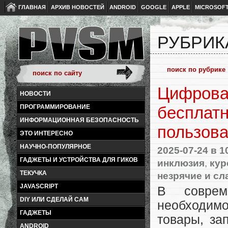
ГЛАВНАЯ
АРХИВ НОВОСТЕЙ
ANDROID
GOOGLE
APPLE
MICROSOF
РУБРИК
Цифровая
НОВОСТИ
ПРОГРАММИРОВАНИЕ
бесплатн
ИНФОРМАЦИОННАЯ БЕЗОПАСНОСТЬ
пользов
ЭТО ИНТЕРЕСНО
НАУЧНО-ПОПУЛЯРНОЕ
2025-07-24
в 1
ГАДЖЕТЫ И УСТРОЙСТВА ДЛЯ ГИКОВ
инклюзия
,
кур
ТЕКУЧКА
незрячие и с
JAVASCRIPT
В соврем
DIY ИЛИ СДЕЛАЙ САМ
необходимо
ГАДЖЕТЫ
товары, за
ANDROID