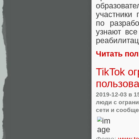
образоват
участники 
по разрабо
узнают все
реабилитац
Читать по
TikTok о
пользова
2019-12-03
в 1
люди с огран
сети и сообщ
Фото:
www.te