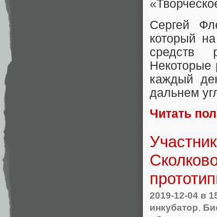
«Творческо
Сергей Фл
который н
средств 
Некоторые 
каждый де
дальнем уг
Читать по
Участник
Сколково
прототи
2019-12-04
в 1
инкубатор
,
Би