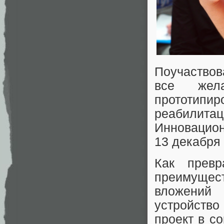
Поучаствов
все жела
прототипи
реабилит
Инновацион
13 декабря 
Как прев
преимущес
вложений
устройство
проект в с