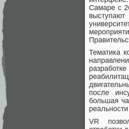
Самаре с 2
выступают
университ
мероприят
Правительс
Тематика к
направлен
разработ
реабили
двигатель
после инс
большая ча
реальности 
VR позво