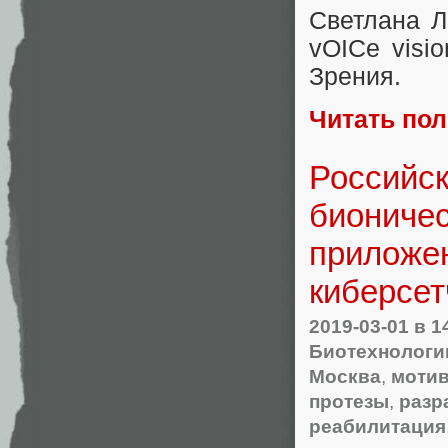
Светлана Л
vOICe visi
Зрения.
Читать по
Российск
бионичес
приложен
киберсет
2019-03-01
в 1
Биотехнологи
Москва
,
моти
протезы
,
разр
реабилитация