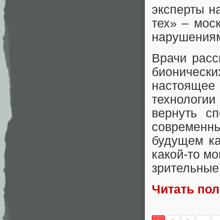
эксперты н
тех» – мос
нарушениям
Врачи рас
бионическ
настоящее
технологии
вернуть с
современны
будущем ка
какой-то м
зрительные
Читать по