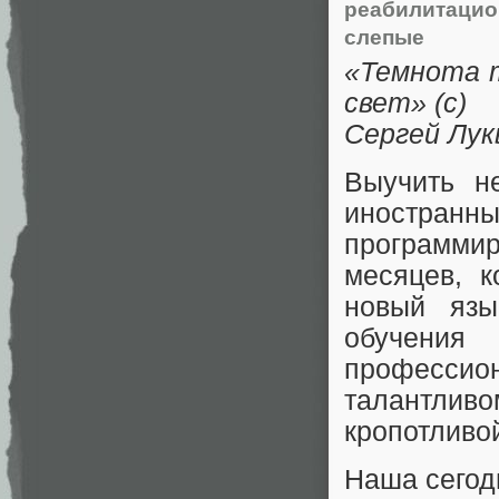
реабилитацио
слепые
«Темнота т
свет» (с)
Сергей Лук
Выучить н
иностран
программир
месяцев, к
новый язы
обучени
профессио
талантлив
кропотливо
Наша сегод