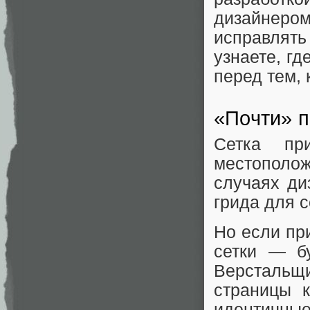
дизайнером
исправлять
узнаете, гд
перед тем, 
«Почти» п
Сетка пр
местополо
случаях ди
грида для 
Но если пр
сетки — бу
Верстальщ
страницы к
идентичные