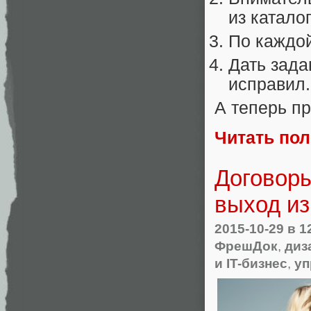
из каталог
По каждой
Дать зада
исправил.
А теперь пр
Читать по
Договоры
выход из
2015-10-29
в 1
ФрешДок
,
диз
и IT-бизнес
,
уп