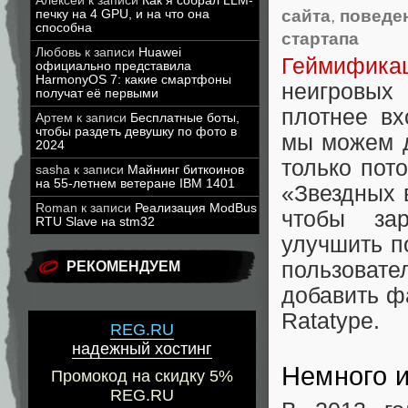
Алексей
к записи
Как я собрал LLM-
сайта
,
поведе
печку на 4 GPU, и на что она
способна
стартапа
Любовь
к записи
Huawei
Геймифика
официально представила
HarmonyOS 7: какие смартфоны
неигровых
получат её первыми
плотнее вх
Артем
к записи
Бесплатные боты,
чтобы раздеть девушку по фото в
мы можем д
2024
только пот
sasha
к записи
Майнинг биткоинов
на 55-летнем ветеране IBM 1401
«Звездных 
Roman
к записи
Реализация ModBus
чтобы зар
RTU Slave на stm32
улучшить п
пользовате
РЕКОМЕНДУЕМ
добавить ф
Ratatype.
REG.RU
надежный хостинг
Немного 
Промокод на скидку 5%
REG.RU