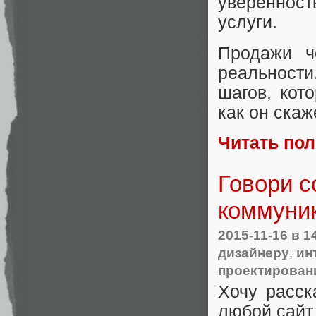
уверенност
услуги.
Продажи ч
реальност
шагов, кот
как он скаж
Читать по
Говори с
коммуник
2015-11-16
в 1
дизайнеру
,
ин
проектирован
Хочу расск
любой сайт 