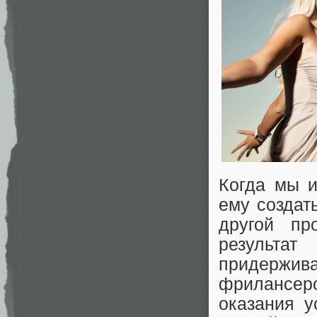
Когда мы 
ему создат
другой пр
результа
придержи
фрилансер
оказания у