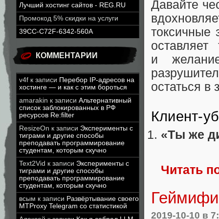
Давайте чес
Лучший хостинг сайтов - REG.RU
вдохновля
Промокод 5% скидки на услуги
токсичные 
39CC-C72F-6342-560A
оставляет
КОММЕНТАРИИ
и желани
разрушител
v4f
к записи
Перебор IP-адресов на
остаться в
хостинге — и как с этим бороться
amarakin
к записи
Альтернативный
список заблокированных в РФ
Клиент-уб
ресурсов Re:filter
ResizeOn
к записи
Эксперименты с
«Ты же д
тиграми и другие способы
преподавать программирование
студентам, которым скучно
Text2Vid
к записи
Эксперименты с
Читать п
тиграми и другие способы
преподавать программирование
студентам, которым скучно
Геймифик
всым
к записи
Развёртывание своего
MTProxy Telegram со статистикой
2019-10-10
в 7