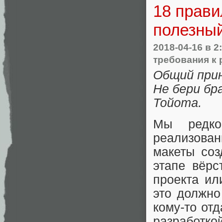
18 прави
полезный
2018-04-16
в 2
требования к 
Общий прин
Не бери бра
Тойота.
Мы редко
реализова
макеты соз
этапе вёрс
проекта ил
это должно
кому-то от
разработко