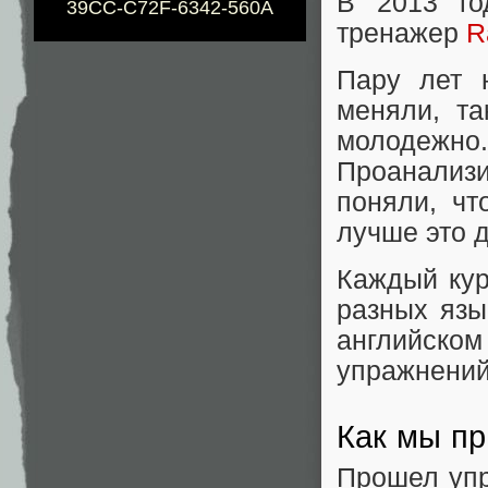
В 2013 го
39CC-C72F-6342-560A
тренажер
R
Пару лет 
меняли, та
молодежно.
Проанализ
поняли, чт
лучше это 
Каждый кур
разных язы
английско
упражнений 
Как мы п
Прошел упр