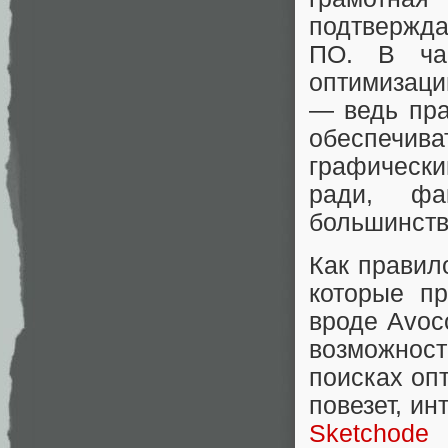
подтвержд
ПО. В ча
оптимизаци
— ведь пра
обеспечива
графическ
ради, фа
большинств
Как правил
которые п
вроде Avoc
возможност
поисках оп
повезет, ин
Sketchode