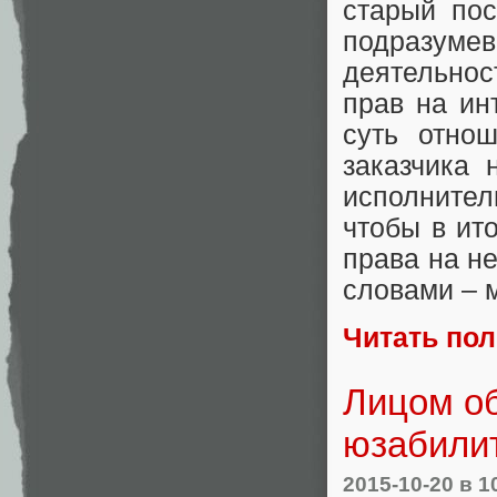
старый пос
подразуме
деятельнос
прав на ин
суть отно
заказчика 
исполнител
чтобы в ит
права на н
словами – м
Читать по
Лицом об
юзабилит
2015-10-20
в 1